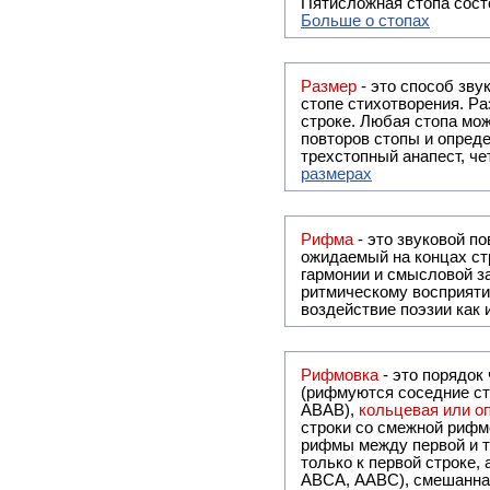
Пятисложная стопа состо
Больше о стопах
Размер
- это способ зву
стопе стихотворения. Ра
строке. Любая стопа мож
повторов стопы и опреде
трехстопный анапест, че
размерах
Рифма
- это звуковой повтор, традиционно используемый в поэзии и, как прав
ожидаемый на концах ст
гармонии и смысловой з
ритмическому восприяти
воздействие поэзии как
Рифмовка
- это порядок
(рифмуются соседние ст
ABAB),
кольцевая или 
строки со смежной рифм
рифмы между первой и т
только к первой строке,
ABCA, AABC), смешанная или вольная рифмовка (рифмовка в сложных строфах с различными