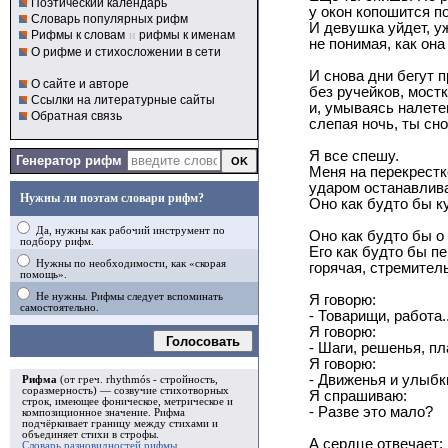
Поэтический календарь
у окон копошится п
Словарь популярных рифм
И девушка уйдет, у
Рифмы к словам
и
рифмы к именам
не понимая, как она
О рифме и стихосложении в сети
И снова дни бегут 
О сайте и авторе
без ручейков, мостк
Ссылки на литературные сайты
и, умываясь налете
Обратная связь
слепая ночь, ты сн
Я все спешу.
Генератор рифм
Меня на перекрестк
ударом останавлив
Нужны ли поэтам словари рифм?
Оно как будто бы ку
Да, нужны как рабочий инструмент по
Оно как будто бы о
подбору рифм.
Его как будто бы п
Нужны по необходимости, как «скорая
горячая, стремител
помощь».
Не нужны. Рифмы следует вспоминать
Я говорю:
самостоятельно.
- Товарищи, работа..
Я говорю:
Голосовать
- Шаги, решенья, пл
Я говорю:
- Движенья и улыбки
Рифма
(от греч. rhythmós - стройность,
соразмерность) — созвучие стихотворных
Я спрашиваю:
строк, имеющее фоническое, метрическое и
- Разве это мало?
композиционное значение.
Рифма
подчёркивает границу между стихами и
объединяет стихи в
строфы
.
А сердце отвечает:
Словарь разновидностей рифмы