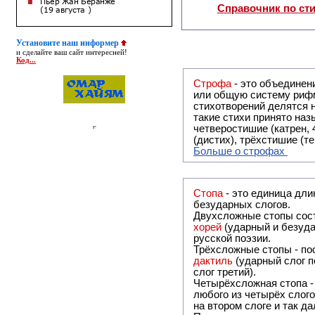
Справочник по ст
Установите наш информер
и сделайте ваш сайт интересней!
Код...
Строфа
- это объединение двух и
или общую систему рифм, и регулярно или периодически п
стихотворений делятся на строфы и т.о. являются строфическими. Ес
такие стихи принято называть астрофическими. Самая популярная строфа в русской поэзии -
четверостишие (катрен,
(дистих), трёхстишие (т
Больше о строфах
Стопа
- это единица дли
безударных слогов.
Двухсложные стопы сост
хорей
(ударный и безуда
русской поэзии.
Трёхсложные стопы - пос
дактиль
(ударный слог п
слог третий).
Четырёхсложная стопа 
любого из четырёх слого
на втором слоге и так да