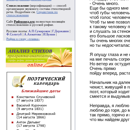
- Очень много.
Стихосложение
(версификация) — способ
Еще бы одного мне 
организации звукового состава стихотворной
речи. Подробнее см.
Справочник по
чтоб губы человечь
стихосложению
чтоб голос человеч
Чтоб ты мне позвол
Сайт
Рифмовед.org
полностью посвящён
стихосложению и русской рифме.
к такому человеку 
и слушать за стено
Русские поэты:
А.П.Сумароков
|
Г.Державин
|
Ф.Сологуб
|
А.Ахматова
|
И.Бунин
|
его большое ласков
Рифма к слову «плавка»
Ты очень многих оч
но ты недосчиталас
Я опущу глаза и не 
на миг печаль согр
Но ветер их остудит
Очень прямо
пойду вперед, раста
Начальник на далек
чекист, живущий в г
поэт, который ходит
смеется и выдумыв
Неправда, я люблю и
люблю до горя, до м
так прямо, горячо и
что мы найдем друг