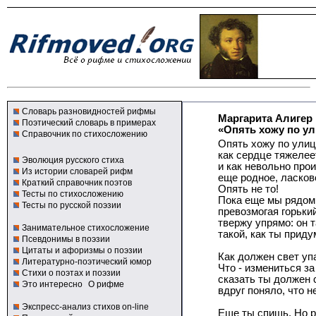
Словарь разновидностей рифмы
Маргарита Алигер
Поэтический словарь в примерах
«Опять хожу по ул
Справочник по стихосложению
Опять хожу по ули
как сердце тяжелее
Эволюция русского стиха
и как невольно про
Из истории словарей рифм
еще родное, ласков
Краткий справочник поэтов
Опять не то!
Тесты по стихосложению
Пока еще мы рядом
Тесты по русской поэзии
превозмогая горьки
твержу упрямо: он т
Занимательное стихосложение
такой, как ты приду
Псевдонимы в поэзии
Цитаты и афоризмы о поэзии
Как должен свет уп
Литературно-поэтический юмор
Что - измениться за
Стихи о поэтах и поэзии
сказать ты должен 
Это интересно
О рифме
вдруг поняло, что н
Экспресс-анализ стихов on-line
Еще ты спишь. Но р