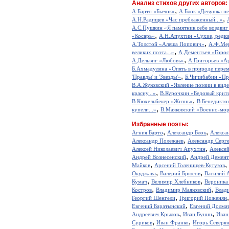
Анализ стихов других авторов:
,
А.Барто «Бычок»
А.Блок «Девушка пе
,
А.Н.Радищев «Час преблаженный...»
А.С.Пушкин «Я памятник себе воздвиг
,
«Косарь»
А.Н.Апухтин «Сухие, редкие
,
А.Толстой «Алеша Попович»
А.Ф.Мер
,
великих поэта...»
А.Дементьев «Горос
,
А.Дельвиг «Любовь»
А.Григорьев «А
Б.Ахмадулина «Опять в природе перем
,
'Правды' и 'Звезды'»
Б.Чичибабин «Пр
В.А.Жуковский «Явление поэзии в виде
,
красну...»
В.Курочкин «Бедовый крит
,
В.Кюхельбекер «Жизнь»
В.Бенедикто
,
купели...»
В.Маяковский «Военно-мор
Избранные поэты:
,
,
Агния Барто
Александр Блок
Алекса
,
Александр Полежаев
Александр Серг
,
Алексей Николаевич Апухтин
Алексе
,
Андрей Вознесенский
Андрей Демент
,
,
Майков
Арсений Голенищев-Кутузов
,
,
Окуджава
Валерий Брюсов
Василий 
,
,
Кумач
Велимир Хлебников
Вероника
,
,
Костров
Владимир Маяковский
Влад
,
Георгий Шенгели
Григорий Поженян
,
Евгений Баратынский
Евгений Долма
,
,
Андреевич Крылов
Иван Бунин
Иван
,
,
Суриков
Иван Франко
Игорь Северя