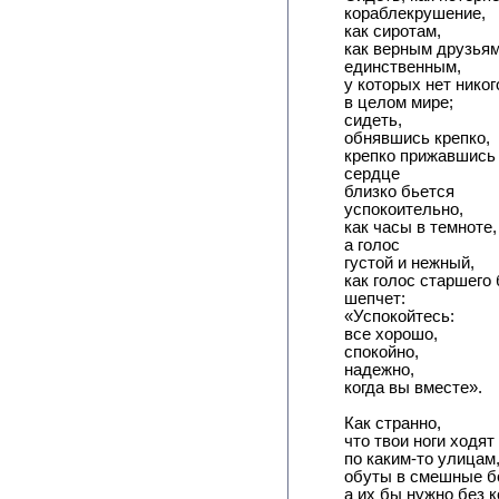
кораблекрушение,
как сиротам,
как верным друзьям
единственным,
у которых нет никог
в целом мире;
сидеть,
обнявшись крепко,
крепко прижавшись д
сердце
близко бьется
успокоительно,
как часы в темноте,
а голос
густой и нежный,
как голос старшего 
шепчет:
«Успокойтесь:
все хорошо,
спокойно,
надежно,
когда вы вместе».
Как странно,
что твои ноги ходят
по каким-то улицам
обуты в смешные б
а их бы нужно без к