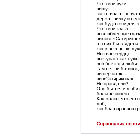
Что твои руки
пишут,
застегивают перчат
держат вилку и нел
как будто они для э
Что твои глаза,
возлюбленные глаз
читают «Сатирикон»
а в них бы глядетьс
как в весеннюю луж
Но твое сердце
поступает как нужно
оно бьется и любит.
Там нет ни ботинок,
ни перчаток,
ни «Сатирикона»...
Не правда ли?
Оно бьется и любит.
больше ничего.
Как жалко, что его 
лоб,
как благонравного р
Справочник по ст