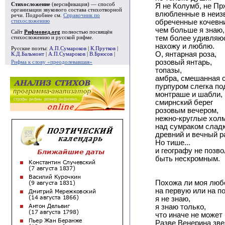
Стихосложение
(версификация) — способ
Я не Колумб, не Пр
организации звукового состава стихотворной
влюбленные в неиз
речи. Подробнее см.
Справочник по
стихосложению
обреченные кочевни
чем больше я знаю,
Сайт
Рифмовед.org
полностью посвящён
тем более удивляю
стихосложению и русской рифме.
нахожу и люблю.
Русские поэты:
А.П.Сумароков
|
К.Прутков
|
О, янтарная роза,
К.Д.Бальмонт
|
А.П.Сумароков
|
В.Брюсов
|
розовый янтарь,
Рифма к слову «преодолевавшая»
топазы,
амбра, смешанная 
пурпуром слегка по
монтраше и шабли,
смирнский берег
розовым вечером,
нежно-круглые хол
над сумраком сладк
древний и вечный р
Но тише...
и географу не позв
быть нескромным.
Похожа ли моя люб
на первую или на п
я не знаю,
я знаю только,
что иначе не может
Разве Венерина зве