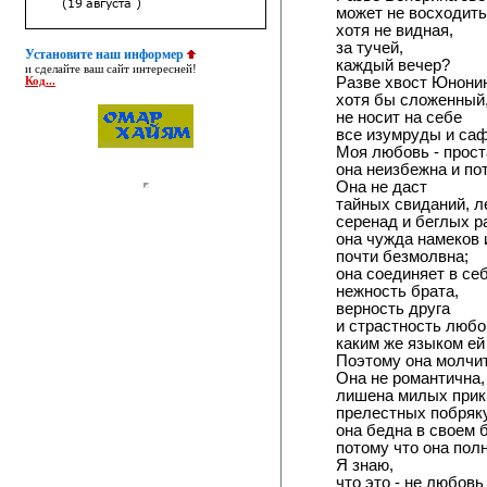
может не восходить
хотя не видная,
за тучей,
Установите наш информер
каждый вечер?
и сделайте ваш сайт интересней!
Разве хвост Юнони
Код...
хотя бы сложенный
не носит на себе
все изумруды и са
Моя любовь - прост
она неизбежна и по
Она не даст
тайных свиданий, л
серенад и беглых р
она чужда намеков 
почти безмолвна;
она соединяет в се
нежность брата,
верность друга
и страстность любов
каким же языком ей
Поэтому она молчит
Она не романтична,
лишена милых прик
прелестных побряк
она бедна в своем б
потому что она полн
Я знаю,
что это - не любов