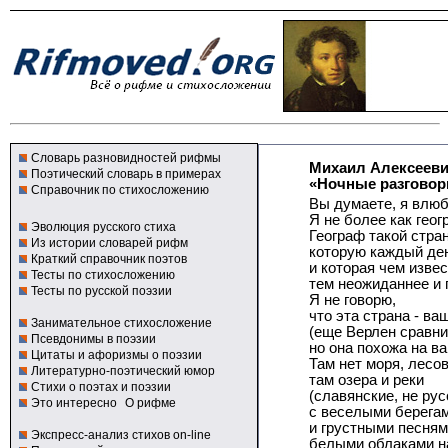
Словарь разновидностей рифмы
Михаил Алексееви
Поэтический словарь в примерах
«Ночные разгово
Справочник по стихосложению
Вы думаете, я влю
Я не более как геогр
Эволюция русского стиха
Географ такой стра
Из истории словарей рифм
которую каждый де
Краткий справочник поэтов
и которая чем извес
Тесты по стихосложению
тем неожиданнее и 
Тесты по русской поэзии
Я не говорю,
что эта страна - ва
Занимательное стихосложение
(еще Верлен сравни
Псевдонимы в поэзии
но она похожа на в
Цитаты и афоризмы о поэзии
Там нет моря, лесов
Литературно-поэтический юмор
там озера и реки
Стихи о поэтах и поэзии
(славянские, не рус
Это интересно
О рифме
с веселыми берега
и грустными песням
Экспресс-анализ стихов on-line
белыми облаками н