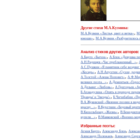
Другие
стихи М.А.Кузмина:
,
М.А.Кузмин «Листья, цвет и ветка»
М.
,
юноши»
М.А.Кузмин «Разбукетилось 
Анализ стихов других авторов:
,
А.Барто «Бычок»
А.Блок «Девушка пе
,
А.Н.Радищев «Час преблаженный...»
А.С.Пушкин «Я памятник себе воздвиг
,
«Косарь»
А.Н.Апухтин «Сухие, редкие
,
А.Толстой «Алеша Попович»
А.Ф.Мер
,
великих поэта...»
А.Дементьев «Горос
,
А.Дельвиг «Любовь»
А.Григорьев «А
Б.Ахмадулина «Опять в природе перем
,
'Правды' и 'Звезды'»
Б.Чичибабин «Пр
В.А.Жуковский «Явление поэзии в виде
,
красну...»
В.Курочкин «Бедовый крит
,
В.Кюхельбекер «Жизнь»
В.Бенедикто
,
купели...»
В.Маяковский «Военно-мор
Избранные поэты:
,
,
Агния Барто
Александр Блок
Алекса
,
Александр Полежаев
Александр Серг