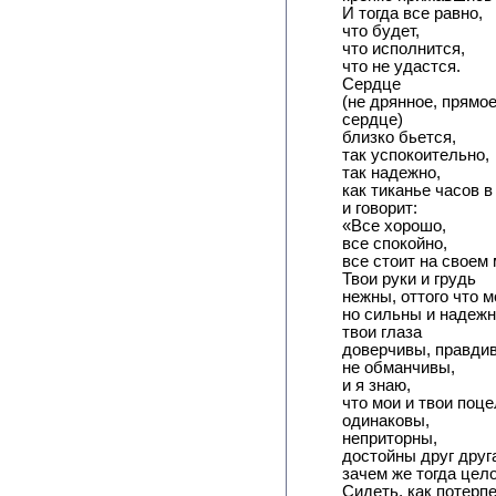
И тогда все равно,
что будет,
что исполнится,
что не удастся.
Сердце
(не дрянное, прямо
сердце)
близко бьется,
так успокоительно,
так надежно,
как тиканье часов в
и говорит:
«Все хорошо,
все спокойно,
все стоит на своем 
Твои руки и грудь
нежны, оттого что 
но сильны и надежн
твои глаза
доверчивы, правди
не обманчивы,
и я знаю,
что мои и твои поце
одинаковы,
неприторны,
достойны друг друга
зачем же тогда цел
Сидеть, как потер