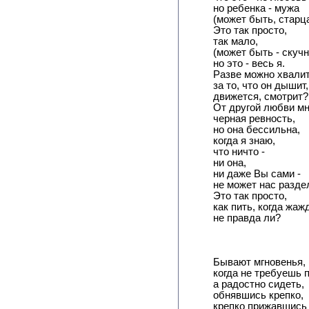
но ребенка - мужа
(может быть, старца
Это так просто,
так мало,
(может быть - скучн
но это - весь я.
Разве можно хвали
за то, что он дышит,
движется, смотрит?
От другой любви мн
черная ревность,
но она бессильна,
когда я знаю,
что ничто -
ни она,
ни даже Вы сами -
не может нас разде
Это так просто,
как пить, когда жаж
не правда ли?
Бывают мгновенья,
когда не требуешь 
а радостно сидеть,
обнявшись крепко,
крепко прижавшись д