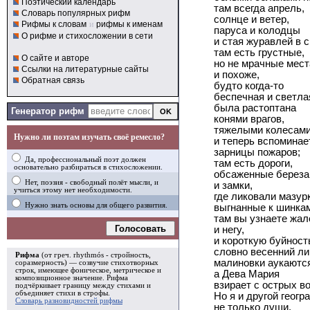
Поэтический календарь
там всегда апрель,
Словарь популярных рифм
солнце и ветер,
Рифмы к словам
и
рифмы к именам
паруса и колодцы
О рифме и стихосложении в сети
и стая журавлей в с
там есть грустные,
О сайте и авторе
но не мрачные мест
Ссылки на литературные сайты
и похоже,
Обратная связь
будто когда-то
беспечная и светла
была растоптана
Генератор рифм
конями врагов,
тяжелыми колесами
Нужно ли поэтам изучать своё ремесло?
и теперь вспоминае
зарницы пожаров;
Да, профессиональный поэт должен
там есть дороги,
основательно разбираться в стихосложении.
обсаженные береза
Нет, поэзия - свободный полёт мысли, и
и замки,
учиться этому нет необходимости.
где ликовали мазур
Нужно знать основы для общего развития.
выгнанные к шинка
там вы узнаете жал
Голосовать
и негу,
и короткую буйност
словно весенний ли
Рифма
(от греч. rhythmós - стройность,
малиновки аукаются
соразмерность) — созвучие стихотворных
строк, имеющее фоническое, метрическое и
а Дева Мария
композиционное значение.
Рифма
взирает с острых во
подчёркивает границу между стихами и
объединяет стихи в
строфы
.
Но я и другой геогр
Словарь разновидностей рифмы
не только души.