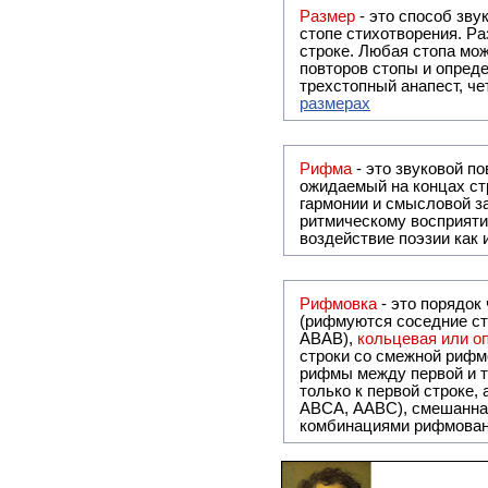
Размер
- это способ зву
стопе стихотворения. Ра
строке. Любая стопа мож
повторов стопы и опреде
трехстопный анапест, че
размерах
Рифма
- это звуковой повтор, традиционно используемый в поэзии и, как прав
ожидаемый на концах ст
гармонии и смысловой з
ритмическому восприяти
воздействие поэзии как
Рифмовка
- это порядок
(рифмуются соседние ст
ABAB),
кольцевая или 
строки со смежной рифм
рифмы между первой и т
только к первой строке,
ABCA, AABC), смешанная или вольная рифмовка (рифмовка в сложных строфах с различными
комбинациями рифмован