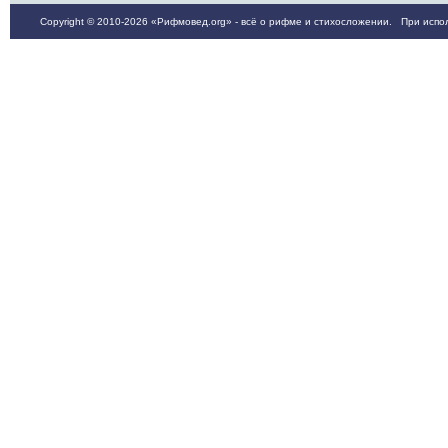
Copyright © 2010-2026 «Рифмовед.org» - всё о рифме и стихосложении. При испол