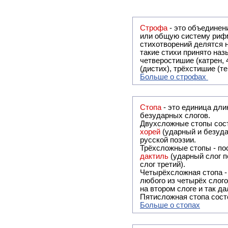
Строфа
- это объединение двух и
или общую систему рифм, и регулярно или периодически п
стихотворений делятся на строфы и т.о. являются строфическими. Ес
такие стихи принято называть астрофическими. Самая популярная строфа в русской поэзии -
четверостишие (катрен,
(дистих), трёхстишие (т
Больше о строфах
Стопа
- это единица дли
безударных слогов.
Двухсложные стопы сост
хорей
(ударный и безуда
русской поэзии.
Трёхсложные стопы - пос
дактиль
(ударный слог п
слог третий).
Четырёхсложная стопа 
любого из четырёх слого
на втором слоге и так да
Пятисложная стопа состо
Больше о стопах