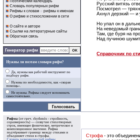
Поэтический календарь
Русский витязь отв
Словарь популярных рифм
Посмотрел — тряхн
Рифмы к словам
и
рифмы к именам
Ахнул дерзкий — и 
О рифме и стихосложении в сети
Но упал он в дальн
О сайте и авторе
На неведомый грани
Ссылки на литературные сайты
Там, где буря на пр
Обратная связь
Над пучиною шумит
Генератор рифм
Справочник по ст
Нужны ли поэтам словари рифм?
Да, нужны как рабочий инструмент по
подбору рифм.
Нужны по необходимости, как «скорая
помощь».
Не нужны. Рифмы следует вспоминать
самостоятельно.
Голосовать
Рифма
(от греч. rhythmós - стройность,
соразмерность) — созвучие стихотворных
строк, имеющее фоническое, метрическое и
композиционное значение.
Рифма
подчёркивает границу между стихами и
Строфа
- это объединение двух и
объединяет стихи в
строфы
.
Словарь разновидностей рифмы