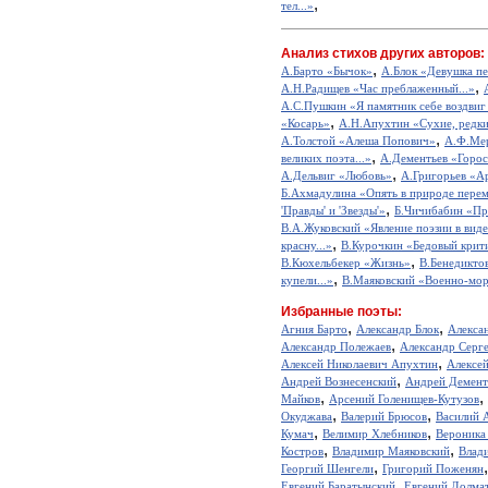
,
тел...»
Анализ стихов других авторов:
,
А.Барто «Бычок»
А.Блок «Девушка пе
,
А.Н.Радищев «Час преблаженный...»
А.С.Пушкин «Я памятник себе воздвиг
,
«Косарь»
А.Н.Апухтин «Сухие, редкие
,
А.Толстой «Алеша Попович»
А.Ф.Мер
,
великих поэта...»
А.Дементьев «Горос
,
А.Дельвиг «Любовь»
А.Григорьев «А
Б.Ахмадулина «Опять в природе перем
,
'Правды' и 'Звезды'»
Б.Чичибабин «Пр
В.А.Жуковский «Явление поэзии в виде
,
красну...»
В.Курочкин «Бедовый крит
,
В.Кюхельбекер «Жизнь»
В.Бенедикто
,
купели...»
В.Маяковский «Военно-мор
Избранные поэты:
,
,
Агния Барто
Александр Блок
Алекса
,
Александр Полежаев
Александр Серг
,
Алексей Николаевич Апухтин
Алексе
,
Андрей Вознесенский
Андрей Демент
,
,
Майков
Арсений Голенищев-Кутузов
,
,
Окуджава
Валерий Брюсов
Василий 
,
,
Кумач
Велимир Хлебников
Вероника
,
,
Костров
Владимир Маяковский
Влад
,
Георгий Шенгели
Григорий Поженян
,
Евгений Баратынский
Евгений Долма