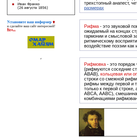
трехстопный анапест, че
размерах
Установите наш информер
Рифма
- это звуковой повтор, традиционно используемый в поэзии и, как прав
и сделайте ваш сайт интересней!
Код...
ожидаемый на концах ст
гармонии и смысловой з
ритмическому восприяти
воздействие поэзии как
Рифмовка
- это порядок
(рифмуются соседние ст
ABAB),
кольцевая или 
строки со смежной рифм
рифмы между первой и т
только к первой строке,
ABCA, AABC), смешанная или вольная рифмовка (рифмовка в сложных строфах с различными
комбинациями рифмован