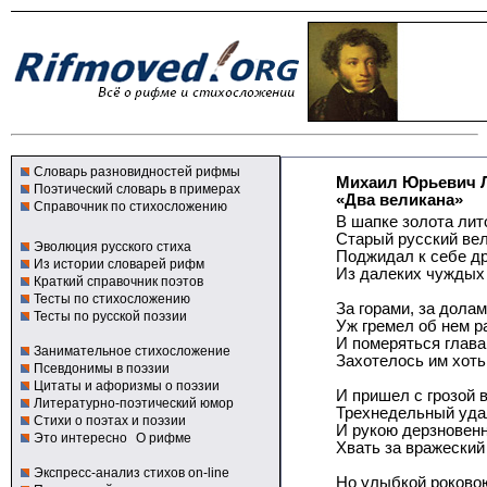
Словарь разновидностей рифмы
Михаил Юрьевич 
Поэтический словарь в примерах
«Два великана»
Справочник по стихосложению
В шапке золота лит
Старый русский ве
Эволюция русского стиха
Поджидал к себе др
Из истории словарей рифм
Из далеких чуждых 
Краткий справочник поэтов
Тесты по стихосложению
За горами, за дола
Тесты по русской поэзии
Уж гремел об нем р
И померяться глав
Занимательное стихосложение
Захотелось им хоть
Псевдонимы в поэзии
Цитаты и афоризмы о поэзии
И пришел с грозой 
Литературно-поэтический юмор
Трехнедельный уд
Стихи о поэтах и поэзии
И рукою дерзновен
Это интересно
О рифме
Хвать за вражеский
Экспресс-анализ стихов on-line
Но улыбкой роково