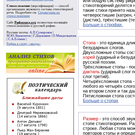
или общую систему рифм, и регулярно или периодически п
стихотворений делятся на строфы и т.о. являются строфическими. Ес
Стихосложение
(версификация) — способ
организации звукового состава стихотворной
такие стихи принято называть астрофическими. Самая популярная строфа в русской поэзии -
речи. Подробнее см.
Справочник по
четверостишие (катрен,
стихосложению
(дистих), трёхстишие (т
Сайт
Рифмовед.org
полностью посвящён
Больше о строфах
стихосложению и русской рифме.
Русские поэты:
А.П.Сумароков
|
М.Ю.Лермонтов
|
Г.Державин
|
О.Мандельштам
|
С.А.Есенин
|
Стопа
- это единица дли
Рифма к слову «звезда»
безударных слогов.
Двухсложные стопы сост
хорей
(ударный и безуда
русской поэзии.
Трёхсложные стопы - пос
дактиль
(ударный слог п
слог третий).
Четырёхсложная стопа 
любого из четырёх слого
на втором слоге и так да
Пятисложная стопа состо
Больше о стопах
Размер
- это способ зву
стопе стихотворения. Ра
строке. Любая стопа мож
повторов стопы и опреде