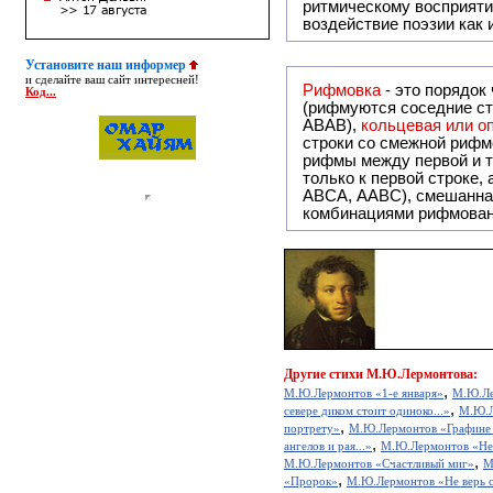
ритмическому восприяти
воздействие поэзии как
Установите наш информер
и сделайте ваш сайт интересней!
Рифмовка
- это порядок
Код...
(рифмуются соседние ст
ABAB),
кольцевая или 
строки со смежной рифм
рифмы между первой и т
только к первой строке,
ABCA, AABC), смешанная или вольная рифмовка (рифмовка в сложных строфах с различными
комбинациями рифмован
Другие
стихи М.Ю.Лермонтова:
,
М.Ю.Лермонтов «1-е января»
М.Ю.Ле
,
севере диком стоит одиноко...»
М.Ю.Л
,
портрету»
М.Ю.Лермонтов «Графине
,
ангелов и рая...»
М.Ю.Лермонтов «Не
,
М.Ю.Лермонтов «Счастливый миг»
М
,
«Пророк»
М.Ю.Лермонтов «Не верь 