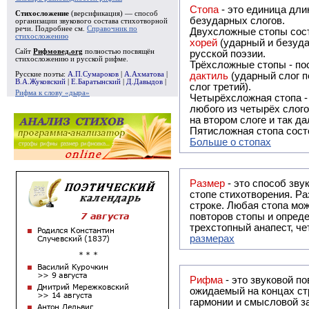
Стопа
- это единица дли
Стихосложение
(версификация) — способ
безударных слогов.
организации звукового состава стихотворной
речи. Подробнее см.
Справочник по
Двухсложные стопы сост
стихосложению
хорей
(ударный и безуда
Сайт
Рифмовед.org
полностью посвящён
русской поэзии.
стихосложению и русской рифме.
Трёхсложные стопы - пос
Русские поэты:
А.П.Сумароков
|
А.Ахматова
|
дактиль
(ударный слог п
В.А.Жуковский
|
Е.Баратынский
|
Д.Давыдов
|
слог третий).
Рифма к слову «дыра»
Четырёхсложная стопа 
любого из четырёх слого
на втором слоге и так да
Пятисложная стопа состо
Больше о стопах
Размер
- это способ зву
стопе стихотворения. Ра
строке. Любая стопа мож
повторов стопы и опреде
трехстопный анапест, че
размерах
Рифма
- это звуковой повтор, традиционно используемый в поэзии и, как прав
ожидаемый на концах ст
гармонии и смысловой з