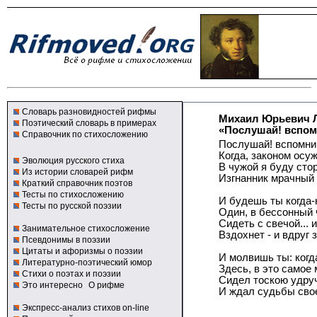
Словарь разновидностей рифмы
Михаил Юрьевич 
Поэтический словарь в примерах
«Послушай! вспомн
Справочник по стихосложению
Послушай! вспомни
Когда, законом осу
Эволюция русского стиха
В чужой я буду стор
Из истории словарей рифм
Изгнанник мрачный 
Краткий справочник поэтов
Тесты по стихосложению
И будешь ты когда
Тесты по русской поэзии
Один, в бессонный 
Сидеть с свечой... 
Занимательное стихосложение
Вздохнет - и вдруг 
Псевдонимы в поэзии
Цитаты и афоризмы о поэзии
И молвишь ты: когд
Литературно-поэтический юмор
Здесь, в это самое 
Стихи о поэтах и поэзии
Сидел тоскою удру
Это интересно
О рифме
И ждал судьбы сво
Экспресс-анализ стихов on-line