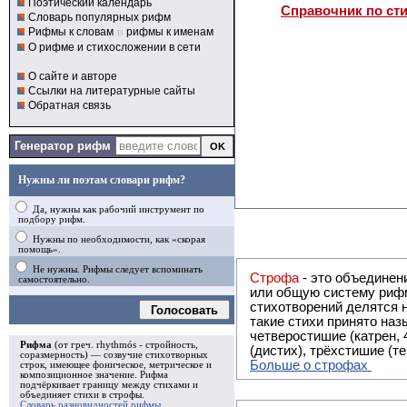
Поэтический календарь
Справочник по ст
Словарь популярных рифм
Рифмы к словам
и
рифмы к именам
О рифме и стихосложении в сети
О сайте и авторе
Ссылки на литературные сайты
Обратная связь
Генератор рифм
Нужны ли поэтам словари рифм?
Да, нужны как рабочий инструмент по
подбору рифм.
Нужны по необходимости, как «скорая
помощь».
Не нужны. Рифмы следует вспоминать
Строфа
- это объединение двух и
самостоятельно.
или общую систему рифм, и регулярно или периодически п
стихотворений делятся на строфы и т.о. являются строфическими. Ес
Голосовать
такие стихи принято называть астрофическими. Самая популярная строфа в русской поэзии -
четверостишие (катрен,
Рифма
(от греч. rhythmós - стройность,
(дистих), трёхстишие (т
соразмерность) — созвучие стихотворных
Больше о строфах
строк, имеющее фоническое, метрическое и
композиционное значение.
Рифма
подчёркивает границу между стихами и
объединяет стихи в
строфы
.
Словарь разновидностей рифмы