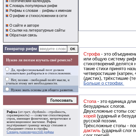
Поэтический календарь
Словарь популярных рифм
Рифмы к словам
и
рифмы к именам
О рифме и стихосложении в сети
О сайте и авторе
Ссылки на литературные сайты
Обратная связь
Генератор рифм
Строфа
- это объединение двух и
или общую систему рифм, и регулярно или периодически п
Нужно ли поэтам изучать своё ремесло?
стихотворений делятся на строфы и т.о. являются строфическими. Ес
такие стихи принято называть астрофическими. Самая популярная строфа в русской поэзии -
Да, профессиональный поэт должен
четверостишие (катрен,
основательно разбираться в стихосложении.
(дистих), трёхстишие (т
Нет, поэзия - свободный полёт мысли, и
Больше о строфах
учиться этому нет необходимости.
Нужно знать основы для общего развития.
Голосовать
Стопа
- это единица дли
безударных слогов.
Двухсложные стопы сост
Рифма
(от греч. rhythmós - стройность,
соразмерность) — созвучие стихотворных
хорей
(ударный и безуда
строк, имеющее фоническое, метрическое и
русской поэзии.
композиционное значение.
Рифма
Трёхсложные стопы - пос
подчёркивает границу между стихами и
объединяет стихи в
строфы
.
дактиль
(ударный слог п
Словарь разновидностей рифмы
слог третий).