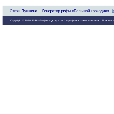
Стихи Пушкина
Генератор рифм «Большой крокодил»
Copyright © 2010-2026 «Рифмовед.org» - всё о рифме и стихосложении. При испол