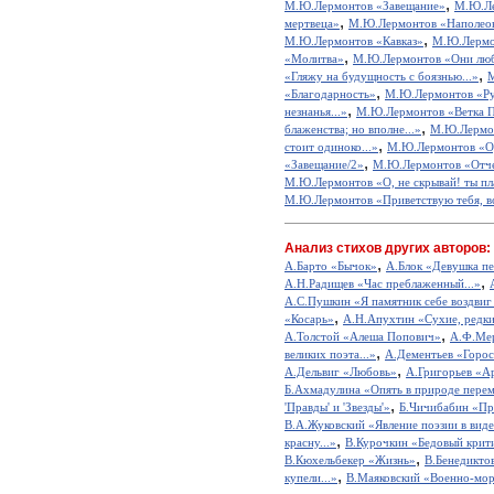
,
М.Ю.Лермонтов «Завещание»
М.Ю.Ле
,
мертвеца»
М.Ю.Лермонтов «Наполео
,
М.Ю.Лермонтов «Кавказ»
М.Ю.Лермон
,
«Молитва»
М.Ю.Лермонтов «Они люби
,
«Гляжу на будущность с боязнью...»
М
,
«Благодарность»
М.Ю.Лермонтов «Ру
,
незнанья...»
М.Ю.Лермонтов «Ветка 
,
блаженства; но вполне...»
М.Ю.Лермон
,
стоит одиноко...»
М.Ю.Лермонтов «О
,
«Завещание/2»
М.Ю.Лермонтов «Отч
М.Ю.Лермонтов «О, не скрывай! ты пла
М.Ю.Лермонтов «Приветствую тебя, во
Анализ стихов других авторов:
,
А.Барто «Бычок»
А.Блок «Девушка пе
,
А.Н.Радищев «Час преблаженный...»
А.С.Пушкин «Я памятник себе воздвиг
,
«Косарь»
А.Н.Апухтин «Сухие, редкие
,
А.Толстой «Алеша Попович»
А.Ф.Мер
,
великих поэта...»
А.Дементьев «Горос
,
А.Дельвиг «Любовь»
А.Григорьев «А
Б.Ахмадулина «Опять в природе перем
,
'Правды' и 'Звезды'»
Б.Чичибабин «Пр
В.А.Жуковский «Явление поэзии в виде
,
красну...»
В.Курочкин «Бедовый крит
,
В.Кюхельбекер «Жизнь»
В.Бенедикто
,
купели...»
В.Маяковский «Военно-мор