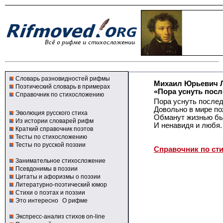
Словарь разновидностей рифмы
Михаил Юрьевич 
Поэтический словарь в примерах
«Пора уснуть посл
Справочник по стихосложению
Пора уснуть послед
Довольно в мире по
Эволюция русского стиха
Обманут жизнью бы
Из истории словарей рифм
И ненавидя и любя.
Краткий справочник поэтов
Тесты по стихосложению
Тесты по русской поэзии
Справочник по ст
Занимательное стихосложение
Псевдонимы в поэзии
Цитаты и афоризмы о поэзии
Литературно-поэтический юмор
Стихи о поэтах и поэзии
Это интересно
О рифме
Экспресс-анализ стихов on-line