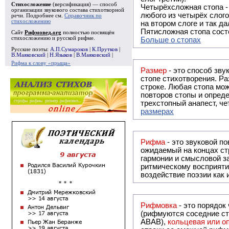
Стихосложение
(версификация) — способ
Четырёхсложная стопа 
организации звукового состава стихотворной
любого из четырёх слого
речи. Подробнее см.
Справочник по
стихосложению
на втором слоге и так да
Пятисложная стопа состо
Сайт
Рифмовед.org
полностью посвящён
стихосложению и русской рифме.
Больше о стопах
Русские поэты:
А.П.Сумароков
|
К.Прутков
|
В.Маяковский
|
Н.Языков
|
В.Маяковский
|
Рифма к слову «прыща»
Размер
- это способ зву
стопе стихотворения. Ра
строке. Любая стопа мож
повторов стопы и опреде
трехстопный анапест, че
размерах
Рифма
- это звуковой повтор, традиционно используемый в поэзии и, как прав
ожидаемый на концах ст
гармонии и смысловой з
ритмическому восприяти
воздействие поэзии как
Рифмовка
- это порядок
(рифмуются соседние ст
ABAB),
кольцевая или 