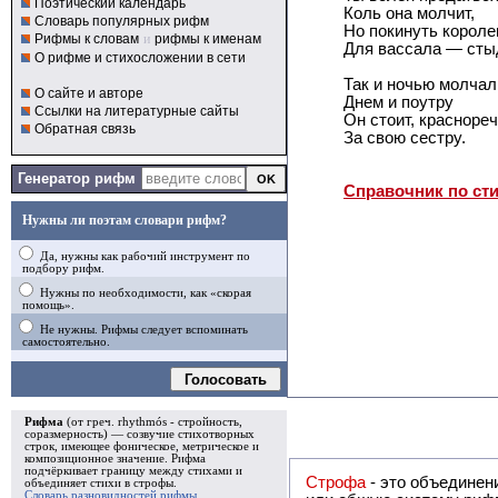
Поэтический календарь
Коль она молчит,
Словарь популярных рифм
Но покинуть короле
Рифмы к словам
и
рифмы к именам
Для вассала — сты
О рифме и стихосложении в сети
Так и ночью молчал
О сайте и авторе
Днем и поутру
Ссылки на литературные сайты
Он стоит, красноре
Обратная связь
За свою сестру.
Генератор рифм
Справочник по ст
Нужны ли поэтам словари рифм?
Да, нужны как рабочий инструмент по
подбору рифм.
Нужны по необходимости, как «скорая
помощь».
Не нужны. Рифмы следует вспоминать
самостоятельно.
Голосовать
Рифма
(от греч. rhythmós - стройность,
соразмерность) — созвучие стихотворных
строк, имеющее фоническое, метрическое и
композиционное значение.
Рифма
подчёркивает границу между стихами и
Строфа
- это объединение двух и
объединяет стихи в
строфы
.
Словарь разновидностей рифмы