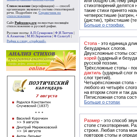
или общую систему рифм, и регулярно или периодически п
стихотворений делятся на строфы и т.о. являются строфическими. Ес
Стихосложение
(версификация) — способ
организации звукового состава стихотворной
такие стихи принято называть астрофическими. Самая популярная строфа в русской поэзии -
речи. Подробнее см.
Справочник по
четверостишие (катрен,
стихосложению
(дистих), трёхстишие (т
Сайт
Рифмовед.org
полностью посвящён
Больше о строфах
стихосложению и русской рифме.
Русские поэты:
А.П.Сумароков
|
Ф.И.Тютчев
|
А.Ахматова
|
М.Ю.Лермонтов
|
Ф.Сологуб
|
Рифма к слову «графский»
Стопа
- это единица дли
безударных слогов.
Двухсложные стопы сост
хорей
(ударный и безуда
русской поэзии.
Трёхсложные стопы - пос
дактиль
(ударный слог п
слог третий).
Четырёхсложная стопа 
любого из четырёх слого
на втором слоге и так да
Пятисложная стопа состо
Больше о стопах
Размер
- это способ зву
стопе стихотворения. Ра
строке. Любая стопа мож
повторов стопы и опреде