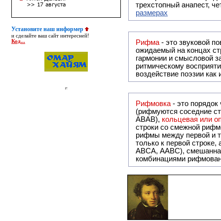
трехстопный анапест, че
размерах
Установите наш информер
и сделайте ваш сайт интересней!
Код...
Рифма
- это звуковой повтор, традиционно используемый в поэзии и, как прав
ожидаемый на концах ст
гармонии и смысловой з
ритмическому восприяти
воздействие поэзии как
Рифмовка
- это порядок
(рифмуются соседние ст
ABAB),
кольцевая или 
строки со смежной рифм
рифмы между первой и т
только к первой строке,
ABCA, AABC), смешанная или вольная рифмовка (рифмовка в сложных строфах с различными
комбинациями рифмован