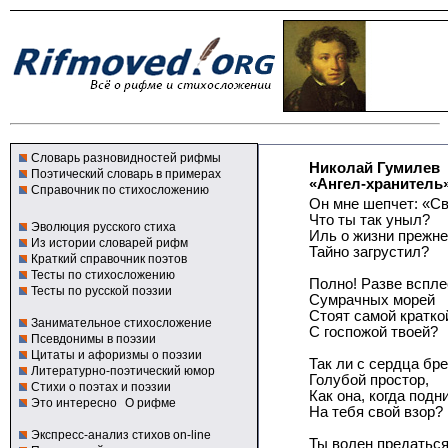
Словарь разновидностей рифмы
Николай Гумилев
Поэтический словарь в примерах
«Ангел-хранитель
Справочник по стихосложению
Он мне шепчет: «С
Что ты так уныл?
Эволюция русского стиха
Иль о жизни прежне
Из истории словарей рифм
Тайно загрустил?
Краткий справочник поэтов
Тесты по стихосложению
Полно! Разве вспле
Тесты по русской поэзии
Сумрачных морей
Стоят самой кратко
Занимательное стихосложение
С госпожой твоей?
Псевдонимы в поэзии
Цитаты и афоризмы о поэзии
Так ли с сердца бр
Литературно-поэтический юмор
Голубой простор,
Стихи о поэтах и поэзии
Как она, когда подн
Это интересно
О рифме
На тебя свой взор?
Экспресс-анализ стихов on-line
Ты волен предаться