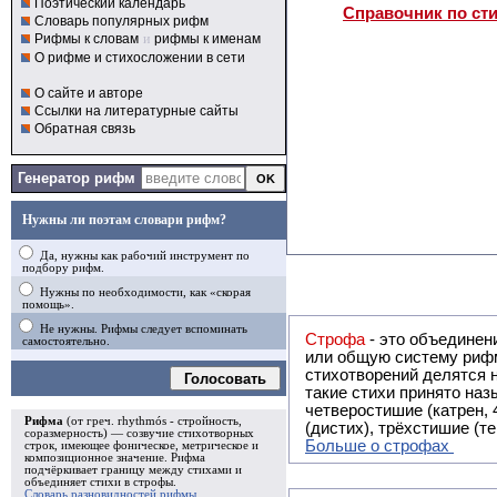
Поэтический календарь
Справочник по ст
Словарь популярных рифм
Рифмы к словам
и
рифмы к именам
О рифме и стихосложении в сети
О сайте и авторе
Ссылки на литературные сайты
Обратная связь
Генератор рифм
Нужны ли поэтам словари рифм?
Да, нужны как рабочий инструмент по
подбору рифм.
Нужны по необходимости, как «скорая
помощь».
Не нужны. Рифмы следует вспоминать
Строфа
- это объединение двух и
самостоятельно.
или общую систему рифм, и регулярно или периодически п
стихотворений делятся на строфы и т.о. являются строфическими. Ес
Голосовать
такие стихи принято называть астрофическими. Самая популярная строфа в русской поэзии -
четверостишие (катрен,
Рифма
(от греч. rhythmós - стройность,
(дистих), трёхстишие (т
соразмерность) — созвучие стихотворных
Больше о строфах
строк, имеющее фоническое, метрическое и
композиционное значение.
Рифма
подчёркивает границу между стихами и
объединяет стихи в
строфы
.
Словарь разновидностей рифмы