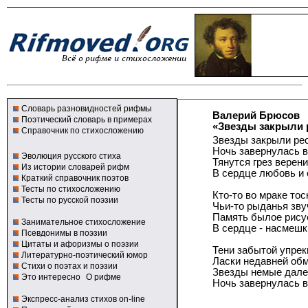
Словарь разновидностей рифмы
Валерий Брюсов
Поэтический словарь в примерах
«Звезды закрыли 
Справочник по стихосложению
Звезды закрыли ре
Ночь завернулась в
Эволюция русского стиха
Тянутся грез верен
Из истории словарей рифм
В сердце любовь и 
Краткий справочник поэтов
Тесты по стихосложению
Кто-то во мраке тос
Тесты по русской поэзии
Чьи-то рыданья зву
Память былое рисуе
Занимательное стихосложение
В сердце - насмешк
Псевдонимы в поэзии
Цитаты и афоризмы о поэзии
Тени забытой упреки
Литературно-поэтический юмор
Ласки недавней обм
Стихи о поэтах и поэзии
Звезды немые дале
Это интересно
О рифме
Ночь завернулась в
Экспресс-анализ стихов on-line