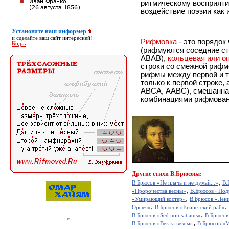
ритмическому восприяти
воздействие поэзии как
Установите наш информер
и сделайте ваш сайт интересней!
Рифмовка
- это порядок
Код...
(рифмуются соседние ст
ABAB),
кольцевая или 
строки со смежной рифм
рифмы между первой и т
только к первой строке,
ABCA, AABC), смешанная или вольная рифмовка (рифмовка в сложных строфах с различными
комбинациями рифмован
Другие
стихи В.Брюсова:
,
В.Брюсов «Не плачь и не думай...»
В.
,
«Пророчества весны»
В.Брюсов «Под
,
«Умирающий костер»
В.Брюсов «Лен
,
,
Орфея»
В.Брюсов «Египетский раб»
,
В.Брюсов «Sed non satiatus»
В.Брюсов
,
В.Брюсов «Век за веком»
В.Брюсов «