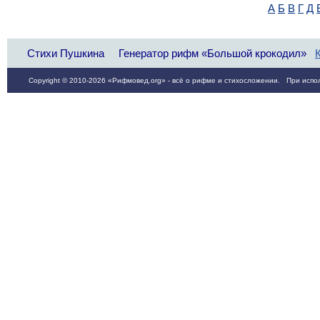
А
Б
В
Г
Д
Стихи Пушкина
Генератор рифм «Большой крокодил»
Copyright © 2010-2026 «Рифмовед.org» - всё о рифме и стихосложении. При испол