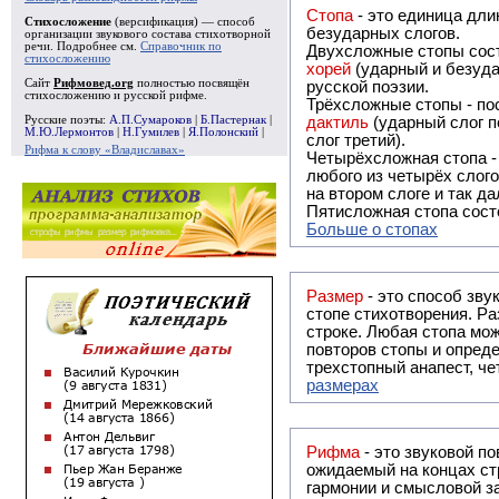
Стопа
- это единица дли
Стихосложение
(версификация) — способ
безударных слогов.
организации звукового состава стихотворной
речи. Подробнее см.
Справочник по
Двухсложные стопы сост
стихосложению
хорей
(ударный и безуда
Сайт
Рифмовед.org
полностью посвящён
русской поэзии.
стихосложению и русской рифме.
Трёхсложные стопы - пос
Русские поэты:
А.П.Сумароков
|
Б.Пастернак
|
дактиль
(ударный слог п
М.Ю.Лермонтов
|
Н.Гумилев
|
Я.Полонский
|
слог третий).
Рифма к слову «Владиславах»
Четырёхсложная стопа 
любого из четырёх слого
на втором слоге и так да
Пятисложная стопа состо
Больше о стопах
Размер
- это способ зву
стопе стихотворения. Ра
строке. Любая стопа мож
повторов стопы и опреде
трехстопный анапест, че
размерах
Рифма
- это звуковой повтор, традиционно используемый в поэзии и, как прав
ожидаемый на концах ст
гармонии и смысловой з