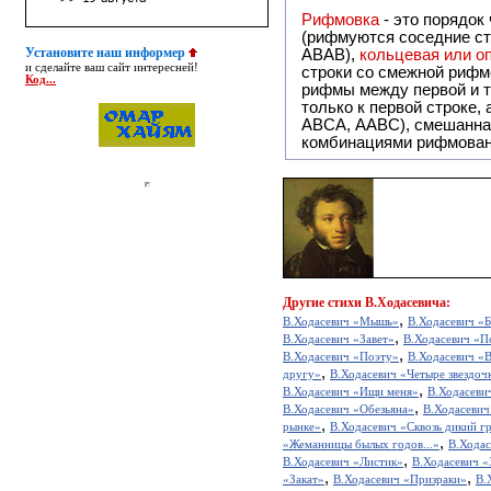
Рифмовка
- это порядок
(рифмуются соседние ст
Установите наш информер
ABAB),
кольцевая или 
и сделайте ваш сайт интересней!
строки со смежной рифм
Код...
рифмы между первой и т
только к первой строке,
ABCA, AABC), смешанная или вольная рифмовка (рифмовка в сложных строфах с различными
комбинациями рифмован
Другие
стихи В.Ходасевича:
,
В.Ходасевич «Мышь»
В.Ходасевич «Б
,
В.Ходасевич «Завет»
В.Ходасевич «П
,
В.Ходасевич «Поэту»
В.Ходасевич «
,
другу»
В.Ходасевич «Четыре звездочк
,
В.Ходасевич «Ищи меня»
В.Ходасеви
,
В.Ходасевич «Обезьяна»
В.Ходасевич
,
рынке»
В.Ходасевич «Сквозь дикий гр
,
«Жеманницы былых годов...»
В.Ходас
,
В.Ходасевич «Листик»
В.Ходасевич «
,
,
«Закат»
В.Ходасевич «Призраки»
В.