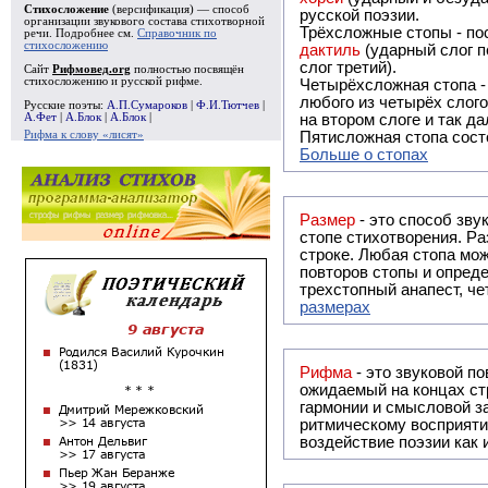
Стихосложение
(версификация) — способ
русской поэзии.
организации звукового состава стихотворной
Трёхсложные стопы - пос
речи. Подробнее см.
Справочник по
стихосложению
дактиль
(ударный слог п
слог третий).
Сайт
Рифмовед.org
полностью посвящён
стихосложению и русской рифме.
Четырёхсложная стопа 
любого из четырёх слого
Русские поэты:
А.П.Сумароков
|
Ф.И.Тютчев
|
А.Фет
|
А.Блок
|
А.Блок
|
на втором слоге и так да
Рифма к слову «лисят»
Пятисложная стопа состо
Больше о стопах
Размер
- это способ зву
стопе стихотворения. Ра
строке. Любая стопа мож
повторов стопы и опреде
трехстопный анапест, че
размерах
Рифма
- это звуковой повтор, традиционно используемый в поэзии и, как прав
ожидаемый на концах ст
гармонии и смысловой з
ритмическому восприяти
воздействие поэзии как