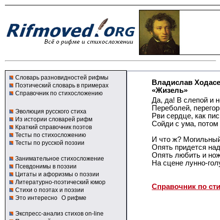
Словарь разновидностей рифмы
Владислав Ходас
Поэтический словарь в примерах
«Жизель»
Справочник по стихосложению
Да, да! В слепой и 
Переболей, перегор
Эволюция русского стиха
Рви сердце, как пис
Из истории словарей рифм
Сойди с ума, потом
Краткий справочник поэтов
Тесты по стихосложению
И что ж? Могильный
Тесты по русской поэзии
Опять придется над
Опять любить и но
Занимательное стихосложение
На сцене лунно-гол
Псевдонимы в поэзии
Цитаты и афоризмы о поэзии
Литературно-поэтический юмор
Справочник по ст
Стихи о поэтах и поэзии
Это интересно
О рифме
Экспресс-анализ стихов on-line