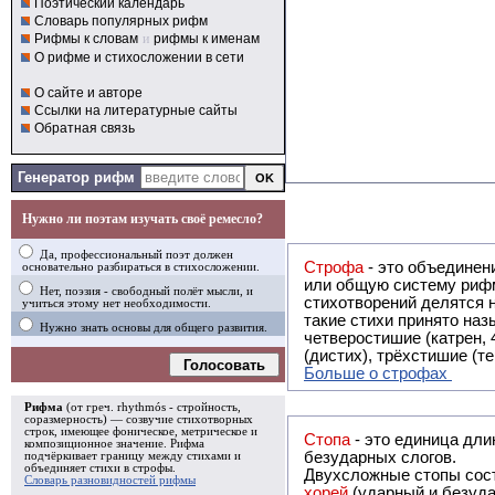
Поэтический календарь
Словарь популярных рифм
Рифмы к словам
и
рифмы к именам
О рифме и стихосложении в сети
О сайте и авторе
Ссылки на литературные сайты
Обратная связь
Генератор рифм
Нужно ли поэтам изучать своё ремесло?
Да, профессиональный поэт должен
Строфа
- это объединение двух и
основательно разбираться в стихосложении.
или общую систему рифм, и регулярно или периодически п
Нет, поэзия - свободный полёт мысли, и
стихотворений делятся на строфы и т.о. являются строфическими. Ес
учиться этому нет необходимости.
такие стихи принято называть астрофическими. Самая популярная строфа в русской поэзии -
Нужно знать основы для общего развития.
четверостишие (катрен,
(дистих), трёхстишие (т
Голосовать
Больше о строфах
Рифма
(от греч. rhythmós - стройность,
соразмерность) — созвучие стихотворных
строк, имеющее фоническое, метрическое и
Стопа
- это единица дли
композиционное значение.
Рифма
безударных слогов.
подчёркивает границу между стихами и
объединяет стихи в
строфы
.
Двухсложные стопы сост
Словарь разновидностей рифмы
хорей
(ударный и безуда