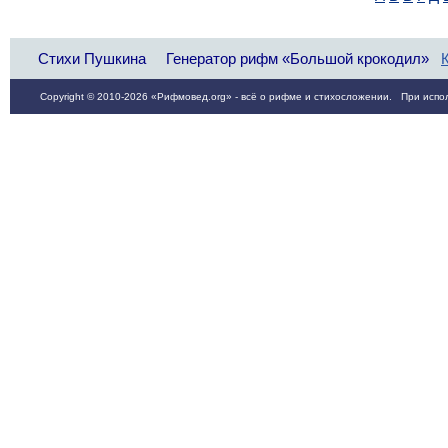
Стихи Пушкина
Генератор рифм «Большой крокодил»
Copyright © 2010-2026 «Рифмовед.org» - всё о рифме и стихосложении. При испол