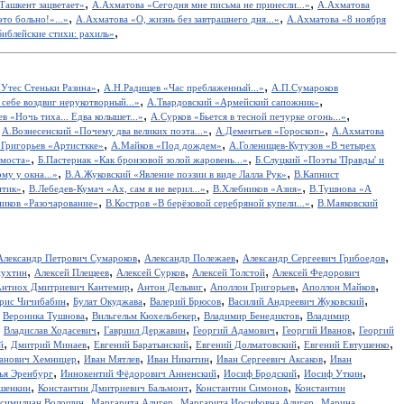
,
,
Ташкент зацветает»
А.Ахматова «Сегодня мне письма не принесли...»
А.Ахматова
,
,
то больно!»...»
А.Ахматова «О, жизнь без завтрашнего дня...»
А.Ахматова «8 ноября
,
иблейские стихи: рахиль»
,
,
Утес Cтеньки Разина»
А.Н.Радищев «Час преблаженный...»
А.П.Сумароков
,
,
себе воздвиг нерукотворный...»
А.Твардовский «Армейский сапожник»
,
,
в «Ночь тиха... Едва колышет...»
А.Сурков «Бьется в тесной печурке огонь...»
,
,
,
А.Вознесенский «Почему два великих поэта...»
А.Дементьев «Гороскоп»
А.Ахматова
,
,
.Григорьев «Артисткке»
А.Майков «Под дождем»
А.Голенищев-Кутузов «В четырех
,
,
 моста»
Б.Пастернак «Как бронзовой золой жаровень...»
Б.Слуцкий «Поэты 'Правды' и
,
,
у у окна...»
В.А.Жуковский «Явление поэзии в виде Лалла Рук»
В.Капнист
,
,
,
итик»
В.Лебедев-Кумач «Ах, сам я не верил...»
В.Хлебников «Азия»
В.Тушнова «А
,
,
иков «Разочарование»
В.Костров «В берёзовой серебряной купели...»
В.Маяковский
,
,
,
Александр Петрович Сумароков
Александр Полежаев
Александр Сергеевич Грибоедов
,
,
,
,
пухтин
Алексей Плещеев
Алексей Сурков
Алексей Толстой
Алексей Федорович
,
,
,
,
нтиох Дмитриевич Кантемир
Антон Дельвиг
Аполлон Григорьев
Аполлон Майков
,
,
,
,
рис Чичибабин
Булат Окуджава
Валерий Брюсов
Василий Андреевич Жуковский
,
,
,
,
Вероника Тушнова
Вильгельм Кюхельбекер
Владимир Бенедиктов
Владимир
,
,
,
,
,
Владислав Ходасевич
Гавриил Державин
Георгий Адамович
Георгий Иванов
Георгий
,
,
,
,
,
й
Дмитрий Минаев
Евгений Баратынский
Евгений Долматовский
Евгений Евтушенко
,
,
,
,
анович Хемницер
Иван Мятлев
Иван Никитин
Иван Сергеевич Аксаков
Иван
,
,
,
,
ья Эренбург
Иннокентий Фёдорович Анненский
Иосиф Бродский
Иосиф Уткин
,
,
,
ншенкин
Константин Дмитриевич Бальмонт
Константин Симонов
Константин
,
,
,
симилиан Волошин
Маргарита Алигер
Маргарита Иосифовна Алигер
Марина