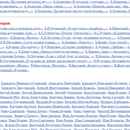
,
,
атова «На стеклах нарастает лед...»
А.Ахматова «Я спросила у кукушки...»
А.Ахматова «
,
,
о выкликать...»
А.Ахматова «Окопы, окопы —...»
А.Ахматова «Мальчик сказал мне: «Как э
,
,
м вы отравили воду...»
А.Ахматова «Ты напрасно мне под ноги мечешь...»
А.Ахматова «Б
торов:
,
,
вушка пела в церковном хоре»
А.И.Одоевский «Я разлучился с колыбели...»
А.Навроцкий «
,
,
ачем задумчивых очей...»
А.С.Грибоедов «Прости, Отечество!»
А.С.Пушкин «Я памятник 
,
,
,
иста»
А.Кольцов «Косарь»
А.Н.Апухтин «Сухие, редкие, нечаянные встречи...»
А.Плещее
,
,
А.Ф.Мерзляков «Среди долины ровныя...»
А.Хомяков «Новград»
А.Белый «Тело стихий»
,
,
,
,
..»
А.Бунина «На разлуку»
А.Д.Кантемир «О жизни спокойной»
А.Дельвиг «Любовь»
А
,
,
ость эта...»
Б.Ахмадулина «Опять в природе перемена...»
Б.Лившиц «Закат у дворцового
,
,
отовление борща»
Б.Окуджава «А мы с тобой, брат, из пехоты...»
В.Брюсов «Хорошо одном
,
.К.Тредиаковский «Я уж ныне не люблю, как похвальбу красну...»
В.Курочкин «Бедовый кр
,
,
,
юхельбекер «Жизнь»
В.Бенедиктов «Молитва»
В.Высоцкий «Баллада о гипсе»
В.Жемчужн
,
Раевский «Идиллия»
,
,
,
,
Александр Иванович Одоевский
Александр Навроцкий
Александр Николаевич Радищев
,
,
,
,
Александр Твардовский
Алексей Жемчужников
Алексей Кольцов
Алексей Николаевич А
,
,
,
,
,
Андрей Белый
Андрей Вознесенский
Андрей Дементьев
Анна Ахматова
Анна Бунина
А
,
,
,
,
,
Афанасий Фет
Белла Ахмадулина
Бенедикт Лившиц
Борис Пастернак
Борис Слуцкий
Бо
,
,
,
риллович Тредиаковский
Василий Курочкин
Василий Лебедев-Кумач
Велимир Хлебников
,
,
,
,
ников
Владимир Костров
Владимир Маяковский
Владимир Раевский
Владимир Соловьёв
,
,
,
,
,
Давид Самойлов
Даниил Хармс
Демьян Бедный
Денис Давыдов
Дмитрий Мережковски
,
,
,
,
,
стопчина
Зинаида Гиппиус
Иван Аксёнов
Иван Андреевич Крылов
Иван Бунин
Иван Ив
,
,
,
,
,
,
иков
Иван Франко
Игорь Северянин
Илья Резник
Илья Сельвинский
Илья Френкель
Ил
,
,
,
,
ич
Козьма Прутков
Кондратий Федорович Рылеев
Константин Батюшков
Константин Ва
,
,
,
,
,
й
Лев Александрович Мей
Лев Иванович Ошанин
Леонид Мартынов
Леся Украинка
Мак