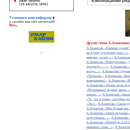
комбинациями риф
Установите наш информер
и сделайте ваш сайт интересней!
Код...
Другие
стихи А.Ахматоваа:
А.Ахматова «Пленник чужой! 
,
ни к чему одические рати...»
,
наверно, хочет...»
А.Ахматова
,
А.Ахматова «Победителям»
,
празднуй —...»
А.Ахматова «З
,
всегда...»
А.Ахматова «Здравс
,
«Читатель»
А.Ахматова «Бел
,
возвращение»
А.Ахматова «Вн
А.Ахматова «Легкие летят неде
«Проплывают льдины, звеня...
,
неволе...»
А.Ахматова «Закли
«То, что я делаю, способен де
,
«Эхо»
А.Ахматова «Сжала рук
А.Ахматова «Мне больше ног м
А.Ахматова «Опять подошли «
,
полуоткрыта...»
А.Ахматова «
А.Ахматова «Петербург в 191
,
каменное слово...»
А.Ахматов