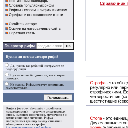
Поэтический календарь
Справочник 
Словарь популярных рифм
Рифмы к словам
и
рифмы к именам
О рифме и стихосложении в сети
О сайте и авторе
Ссылки на литературные сайты
Обратная связь
Генератор рифм
Нужны ли поэтам словари рифм?
Да, нужны как рабочий инструмент по
подбору рифм.
Нужны по необходимости, как «скорая
помощь».
Строфа
- это объединение дв
Не нужны. Рифмы следует вспоминать
регулярно или периодически повторяющееся в стихотворении. Большинство стихотворений делятся на строфы и т.о. являются
самостоятельно.
строфическими. Если разделения на строфы
четверостишие (ка
Голосовать
шестистишие (секс
Рифма
(от греч. rhythmós - стройность,
соразмерность) — созвучие стихотворных
строк, имеющее фоническое, метрическое и
Стопа
- это едини
композиционное значение.
Рифма
подчёркивает границу между стихами и
Двухсложные стопы
объединяет стихи в
строфы
.
хорей
(ударный и б
Словарь разновидностей рифмы