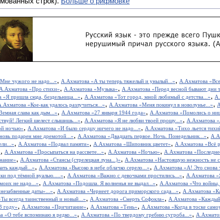
мованных строк).
Больше о рифмовке
,
,
Мне чужого не надо...»
А.Ахматова «А ты теперь тяжелый и унылый...»
А.Ахматова «Все, 
,
,
А.Ахматова «Про стихи»
А.Ахматова «Музыка»
А.Ахматова «Перед весной бывают дни т
,
,
 «Я пришла сюда, бездельница...»
А.Ахматова «Тот город, мной любимый с детства...»
А.
,
,
А.Ахматова «Кое-как удалось разлучиться...»
А.Ахматова «Меня покинул в новолунье...»
А
,
,
емная слава как дым...»
А.Ахматова «27 января 1944 года»
А.Ахматова «Помолись о нищ
,
,
твуй! Легкий шелест слышишь...»
А.Ахматова «Я не любви твоей прошу...»
А.Ахматова 
,
,
ой ночью»
А.Ахматова «И было сердцу ничего не надо...»
А.Ахматова «Тихо льется тихий
,
,
овь подарен мне дремотой...»
А.Ахматова «Двадцать первое. Ночь. Понедельник...»
А.А
,
,
,
ли...»
А.Ахматова «Подвал памяти»
А.Ахматова «Шиповник цветет»
А.Ахматова «Всё р
,
,
,
»
А.Ахматова «Просыпаться на рассвете...»
А.Ахматова «Ночью»
А.Ахматова «Последне
,
,
нание»
А.Ахматова «Стансы (стрелецкая луна...)»
А.Ахматова «Настоящую нежность не с
,
,
лать каждый...»
А.Ахматова «Высоко в небе облачко серело...»
А.Ахматова «А! Это снова 
,
,
и под тёмной вуалью.....»
А.Ахматова «Важно с девочками простились...»
А.Ахматова «Я
,
,
оих не надо...»
А.Ахматова «Подошла. Я волненья не выдал...»
А.Ахматова «Что войны, 
,
,
незабвенные даты»...»
А.Ахматова «Чернеет дорога приморского сада...»
А.Ахматова «Ка
,
,
Ты всегда таинственный и новый...»
А.Ахматова «Смерть Софокла»
А.Ахматова «Каждый 
,
,
,
3 году»
А.Ахматова «Причитание»
А.Ахматова «Тень»
А.Ахматова «Когда в тоске самоу
,
,
а «О тебе вспоминаю я редко...»
А.Ахматова «По твердому гребню сугроба...»
А.Ахматов