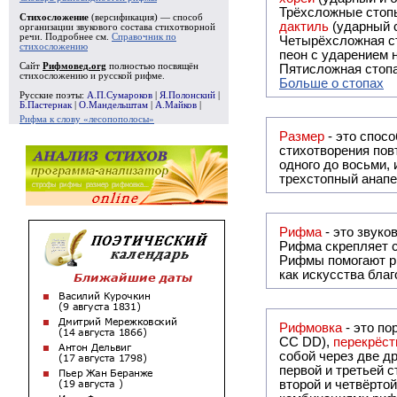
Трёхсложные стопы
Стихосложение
(версификация) — способ
дактиль
(ударный с
организации звукового состава стихотворной
речи. Подробнее см.
Справочник по
Четырёхсложная с
стихосложению
пеон с ударением н
Сайт
Рифмовед.org
полностью посвящён
Пятисложная стопа
стихосложению и русской рифме.
Больше о стопах
Русские поэты:
А.П.Сумароков
|
Я.Полонский
|
Б.Пастернак
|
О.Мандельштам
|
А.Майков
|
Рифма к слову «лесопополосы»
Размер
- это спосо
стихотворения повт
одного до восьми,
трехстопный анапе
Рифма
Рифма
скрепляет с
Рифмы
помогают р
как искусства бла
Рифмовка
- это по
СС DD),
перекрёст
собой ч
первой и третьей 
второй и четвёртой строкой отсутствует: