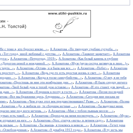
,
,
е с теми я, кто бросил землю...»
А.Ахматова «Пo твердому гребню сугроба...»
,
,
 «Тот город, мной любимый с детства...»
А.Ахматова «Ташкент зацветает»
А.Ахматова
,
,
руга»
А.Ахматова «Петроград, 1919»
А.Ахматова «Как белый камень в глубине
,
,
 «Дорогою ценой и нежданной...»
А.Ахматова «Музе (муза-сестра заглянула в лицо...)»
,
,
,
 черта...»
А.Ахматова «Оставь, и я была как все...»
А.Ахматова «Побег»
А.Ахматова
,
,
 простоту...»
А.Ахматова «Ведь где-то есть простая жизнь и свет...»
А.Ахматова
,
,
родано...»
А.Ахматова «Когда в тоске самоубийства...»
А.Ахматова «О нет, я не тебя
,
хматова «Простишь ли мне эти ноябрьские дни...»
А.Ахматова «И было сердцу ничего
,
,
матова «Твой белый дом и тихий дом оставлю.»
А.Ахматова «И это станет для людей...»
,
,
к дым...»
А.Ахматова «Я пришла к поэту в гости...»
А.Ахматова «Песня последней
,
това «Все мы бражники здесь, блудницы...»
А.Ахматова «Сегодня мне письма не
,
,
Риме»
А.Ахматова «Чем хуже этот век предшествовавших? Разве...»
А.Ахматова «Поэма
,
.Ахматова «Да, я любила их, те сборища ночные,...»
А.Ахматова «Ты выдумал меня.
,
,
расно мне под ноги мечешь...»
А.Ахматова «Мне с тобою пьяным весело ...»
,
,
,
тках есть такой...»
А.Ахматова «Приходи на меня посмотреть...»
А.Ахматова «Муза»
,
,
е отдыхает на юге...»
А.Ахматова «Nox: статуя «ночь» в летнем саду»
А.Ахматова
,
,
ла милым...»
А.Ахматова «Ты знаешь, я томлюсь в неволе...»
А.Ахматова «Течет река
,
,
а «Освобожденная»
А.Ахматова «9 декабря 1913 года»
А.Ахматова «В ту ночь мы