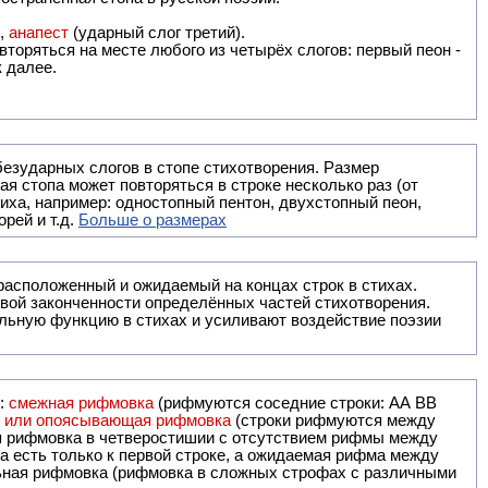
),
анапест
(ударный слог третий).
вторяться на месте любого из четырёх слогов: первый пеон -
к далее.
безударных слогов в стопе стихотворения. Размер
ая стопа может повторяться в строке несколько раз (от
тиха, например: одностопный пентон, двухстопный пеон,
рей и т.д.
Больше о размерах
ак правило, расположенный и ожидаемый на концах строк в стихах.
вой законченности определённых частей стихотворения.
льную функцию в стихах и усиливают воздействие поэзии
и:
смежная рифмовка
(рифмуются соседние строки: AA ВВ
я или опоясывающая рифмовка
(строки рифмуются между
я рифмовка в четверостишии с отсутствием рифмы между
 есть только к первой строке, а ожидаемая рифма между