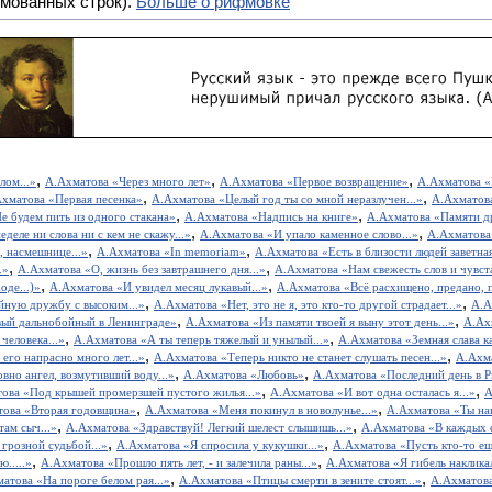
мованных строк).
Больше о рифмовке
,
,
,
лом...»
А.Ахматова «Через много лет»
А.Ахматова «Первое возвращение»
А.Ахматова «Н
,
,
хматова «Первая песенка»
А.Ахматова «Целый год ты со мной неразлучен...»
А.Ахматова
,
,
е будем пить из одного стакана»
А.Ахматова «Надпись на книге»
А.Ахматова «Памяти д
,
,
деле ни слова ни с кем не скажу...»
А.Ахматова «И упало каменное слово...»
А.Ахматова
,
,
, насмешнице...»
А.Ахматова «In memoriam»
А.Ахматова «Есть в близости людей заветная
,
,
.»
А.Ахматова «О, жизнь без завтрашнего дня...»
А.Ахматова «Нам свежесть слов и чувста
,
,
оде...)»
А.Ахматова «И увидел месяц лукавый...»
А.Ахматова «Всё расхищено, предано, п
,
,
йную дружбу с высоким...»
А.Ахматова «Нет, это не я, это кто-то другой страдает...»
А.А
,
,
ый дальнобойный в Ленинграде»
А.Ахматова «Из памяти твоей я выну этот день...»
А.Ах
,
,
человека...»
А.Ахматова «А ты теперь тяжелый и унылый...»
А.Ахматова «Земная слава ка
,
,
его напрасно много лет...»
А.Ахматова «Теперь никто не станет слушать песен...»
А.Ахма
,
,
вно ангел, возмутивший воду...»
А.Ахматова «Любовь»
А.Ахматова «Последний день в 
,
,
ова «Под крышей промерзшей пустого жилья...»
А.Ахматова «И вот одна осталась я...»
А
,
,
това «Вторая годовщина»
А.Ахматова «Меня покинул в новолунье...»
А.Ахматова «Ты нап
,
,
там сыч...»
А.Ахматова «Здравствуй! Легкий шелест слышишь...»
А.Ахматова «В каждых су
,
,
грозной судьбой...»
А.Ахматова «Я спросила у кукушки...»
А.Ахматова «Пусть кто-то ещ
,
,
.....»
А.Ахматова «Прошло пять лет, - и залечила раны...»
А.Ахматова «Я гибель наклика
,
,
атова «На пороге белом рая...»
А.Ахматова «Птицы смерти в зените стоят...»
А.Ахматов