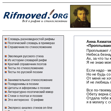
Словарь разновидностей рифмы
Анна Ахмато
Поэтический словарь в примерах
«Проплывают
Справочник по стихосложению
Проплывают л
Небеса безна
Эволюция русского стиха
Ах, за что ты
Из истории словарей рифм
Я не знаю мое
Краткий справочник поэтов
Тесты по стихосложению
Если надо - м
Тесты по русской поэзии
Но не будь со
От меня не х
Занимательное стихосложение
И не любишь 
Псевдонимы в поэзии
Цитаты и афоризмы о поэзии
Все по-твоему
Литературно-поэтический юмор
Обету верна 
Стихи о поэтах и поэзии
Отдала тебе ж
Это интересно
О рифме
я в могилу с 
Экспресс-анализ стихов on-line