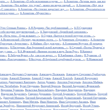
,
,
ати...»
А.Ахматова «О тебе вспоминаю я редко...»
А.Ахматова «Хочешь знать, как все
,
.Ахматова «Что войны, что чума? - конец им виден скорый...»
А.Ахматова «Нет, ни в
,
,
«С самолета»
А.Ахматова «На стеклах нарастает лед...»
А.Ахматова «Просыпаться на
,
,
ится и реже...»
А.Ахматова «Мужество»
,
,
Утес Cтеньки Разина»
А.Н.Радищев «Час преблаженный...»
А.П.Сумароков
,
,
себе воздвиг нерукотворный...»
А.Твардовский «Армейский сапожник»
,
,
в «Ночь тиха... Едва колышет...»
А.Сурков «Бьется в тесной печурке огонь...»
,
,
,
А.Вознесенский «Почему два великих поэта...»
А.Дементьев «Гороскоп»
А.Ахматова
,
,
.Григорьев «Артисткке»
А.Майков «Под дождем»
А.Голенищев-Кутузов «В четырех
,
,
 моста»
Б.Пастернак «Как бронзовой золой жаровень...»
Б.Слуцкий «Поэты 'Правды' и
,
,
у у окна...»
В.А.Жуковский «Явление поэзии в виде Лалла Рук»
В.Капнист
,
,
,
итик»
В.Лебедев-Кумач «Ах, сам я не верил...»
В.Хлебников «Азия»
В.Тушнова «А
,
,
иков «Разочарование»
В.Костров «В берёзовой серебряной купели...»
В.Маяковский
,
,
,
Александр Петрович Сумароков
Александр Полежаев
Александр Сергеевич Грибоедов
,
,
,
,
пухтин
Алексей Плещеев
Алексей Сурков
Алексей Толстой
Алексей Федорович
,
,
,
,
нтиох Дмитриевич Кантемир
Антон Дельвиг
Аполлон Григорьев
Аполлон Майков
,
,
,
,
рис Чичибабин
Булат Окуджава
Валерий Брюсов
Василий Андреевич Жуковский
,
,
,
,
Вероника Тушнова
Вильгельм Кюхельбекер
Владимир Бенедиктов
Владимир
,
,
,
,
,
Владислав Ходасевич
Гавриил Державин
Георгий Адамович
Георгий Иванов
Георгий
,
,
,
,
,
й
Дмитрий Минаев
Евгений Баратынский
Евгений Долматовский
Евгений Евтушенко
,
,
,
,
анович Хемницер
Иван Мятлев
Иван Никитин
Иван Сергеевич Аксаков
Иван
,
,
,
,
ья Эренбург
Иннокентий Фёдорович Анненский
Иосиф Бродский
Иосиф Уткин
,
,
,
ншенкин
Константин Дмитриевич Бальмонт
Константин Симонов
Константин