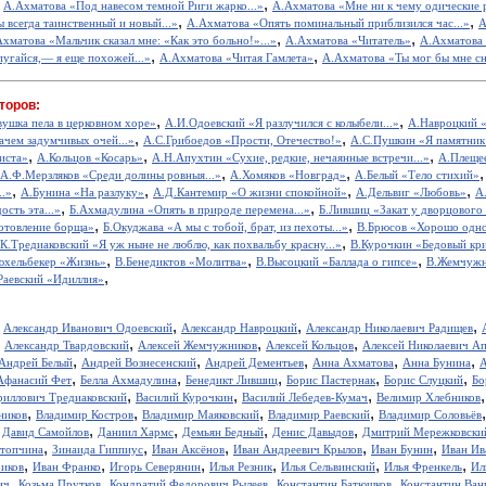
,
,
А.Ахматова «Под навесом темной Риги жарко...»
А.Ахматова «Мне ни к чему одические р
,
,
 всегда таинственный и новый...»
А.Ахматова «Опять поминальный приблизился час...»
А
,
,
хматова «Мальчик сказал мне: «Как это больно!»...»
А.Ахматова «Читатель»
А.Ахматова 
,
,
угайся,— я еще похожей...»
А.Ахматова «Читая Гамлета»
А.Ахматова «Ты мог бы мне сн
торов:
,
,
вушка пела в церковном хоре»
А.И.Одоевский «Я разлучился с колыбели...»
А.Навроцкий «
,
,
ачем задумчивых очей...»
А.С.Грибоедов «Прости, Отечество!»
А.С.Пушкин «Я памятник 
,
,
,
иста»
А.Кольцов «Косарь»
А.Н.Апухтин «Сухие, редкие, нечаянные встречи...»
А.Плещее
,
,
А.Ф.Мерзляков «Среди долины ровныя...»
А.Хомяков «Новград»
А.Белый «Тело стихий»
,
,
,
,
..»
А.Бунина «На разлуку»
А.Д.Кантемир «О жизни спокойной»
А.Дельвиг «Любовь»
А
,
,
ость эта...»
Б.Ахмадулина «Опять в природе перемена...»
Б.Лившиц «Закат у дворцового
,
,
отовление борща»
Б.Окуджава «А мы с тобой, брат, из пехоты...»
В.Брюсов «Хорошо одном
,
.К.Тредиаковский «Я уж ныне не люблю, как похвальбу красну...»
В.Курочкин «Бедовый кр
,
,
,
юхельбекер «Жизнь»
В.Бенедиктов «Молитва»
В.Высоцкий «Баллада о гипсе»
В.Жемчужн
,
Раевский «Идиллия»
,
,
,
,
Александр Иванович Одоевский
Александр Навроцкий
Александр Николаевич Радищев
,
,
,
,
Александр Твардовский
Алексей Жемчужников
Алексей Кольцов
Алексей Николаевич А
,
,
,
,
,
Андрей Белый
Андрей Вознесенский
Андрей Дементьев
Анна Ахматова
Анна Бунина
А
,
,
,
,
,
Афанасий Фет
Белла Ахмадулина
Бенедикт Лившиц
Борис Пастернак
Борис Слуцкий
Бо
,
,
,
риллович Тредиаковский
Василий Курочкин
Василий Лебедев-Кумач
Велимир Хлебников
,
,
,
,
ников
Владимир Костров
Владимир Маяковский
Владимир Раевский
Владимир Соловьёв
,
,
,
,
,
Давид Самойлов
Даниил Хармс
Демьян Бедный
Денис Давыдов
Дмитрий Мережковски
,
,
,
,
,
стопчина
Зинаида Гиппиус
Иван Аксёнов
Иван Андреевич Крылов
Иван Бунин
Иван Ив
,
,
,
,
,
,
иков
Иван Франко
Игорь Северянин
Илья Резник
Илья Сельвинский
Илья Френкель
Ил
,
,
,
,
ич
Козьма Прутков
Кондратий Федорович Рылеев
Константин Батюшков
Константин Ва