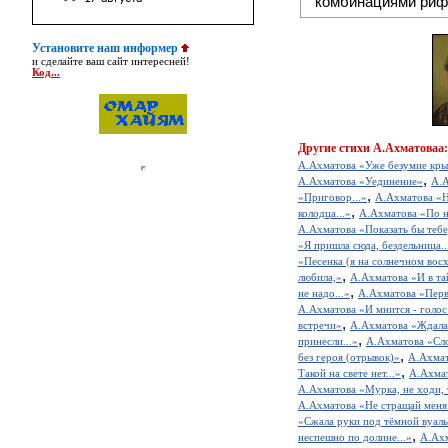
комбинациями риф
Установите наш информер
и сделайте ваш сайт интересней!
Код...
Другие
стихи А.Ахматоваа:
А.Ахматова «Уже безумие кры
,
А.Ахматова «Уединение»
А.А
,
«Приговор...»
А.Ахматова «Н
,
колодца...»
А.Ахматова «По не
А.Ахматова «Показать бы тебе
«Я пришла сюда, бездельница..
«Песенка (я на солнечном восх
,
любила,»
А.Ахматова «И в та
,
не надо...»
А.Ахматова «Перв
А.Ахматова «И мнится - голос 
,
встречи»
А.Ахматова «Ждала 
,
принесли...»
А.Ахматова «Сло
,
без героя (отрывок)»
А.Ахмат
,
Такой на свете нет...»
А.Ахма
А.Ахматова «Мурка, не ходи, 
А.Ахматова «Не стращай меня 
«Сжала руки под тёмной вуалью
,
неспешно по долине...»
А.Ахм