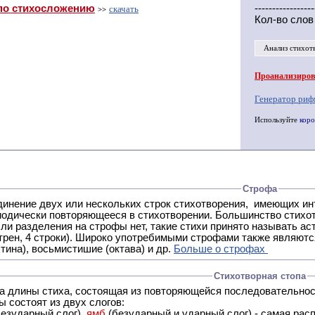
по стихосложению
-----------------
скачать
>>
Кол-во слов
Анализ стихот
Проанализирова
Генератор риф
Используйте
коро
Строфа
ух или нескольких строк стихотворения, имеющих интонационное сходство или общую систему рифм, и
 нет, такие стихи принято называть астрофическими. Самая популярная строфа в русской поэзии -
трен, 4 строки). Широко употребимыми строфами также являются
тина), восьмистишие (октава) и др.
Больше о строфах
Стихотворная стопа
ца длины стиха, состоящая из повторяющейся последовательнос
 состоят из двух слогов:
езударный слог),
ямб
(безударный и ударный слог) - самая расп