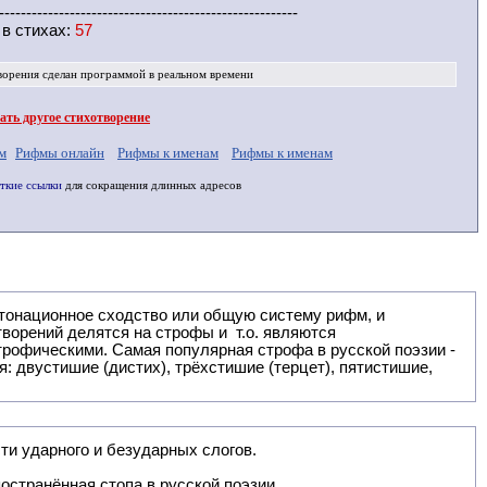
-------------------------------------------------------
 в
стихах
:
57
ворения
сделан программой в реальном времени
ть другое стихотворение
м
Рифмы онлайн
Рифмы к именам
Рифмы к именам
ткие ссылки
для сокращения длинных адресов
: двустишие (дистих), трёхстишие (терцет), пятистишие,
ти ударного и безударных слогов.
остранённая стопа в русской поэзии.