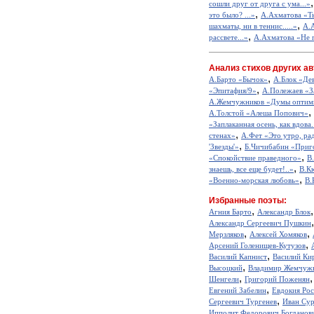
сошли друг от друга с ума...»
,
это было? ...»
А.Ахматова «Ты
,
шахматы, ни в теннис.....»
А.А
,
рассвете...»
А.Ахматова «Не п
Анализ стихов других ав
,
А.Барто «Бычок»
А.Блок «Де
,
«Эпитафия/9»
А.Полежаев «З
А.Жемчужников «Думы оптим
,
А.Толстой «Алеша Попович»
«Заплаканная осень, как вдова.
,
стенах»
А.Фет «Это утро, рад
,
'Звезды'»
Б.Чичибабин «Приг
,
«Спокойствие праведного»
В
,
знаешь, все еще будет!..»
В.К
,
«Военно-морская любовь»
В.
Избранные поэты:
,
Агния Барто
Александр Блок
Александр Сергеевич Пушкин
,
,
Мерзляков
Алексей Хомяков
,
Арсений Голенищев-Кутузов
,
Василий Капнист
Василий Ки
,
Высоцкий
Владимир Жемчуж
,
Шенгели
Григорий Поженян
,
Евгений Забелин
Евдокия Ро
,
Сергеевич Тургенев
Иван Сур
Ипполит Федорович Богданов