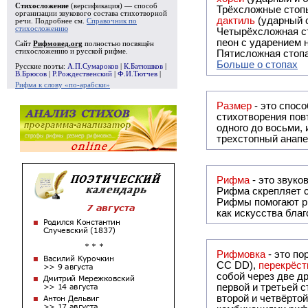
Стихосложение
(версификация) — способ
Трёхсложные стопы
организации звукового состава стихотворной
дактиль
(ударный с
речи. Подробнее см.
Справочник по
стихосложению
Четырёхсложная с
пеон с ударением н
Сайт
Рифмовед.org
полностью посвящён
стихосложению и русской рифме.
Пятисложная стопа
Больше о стопах
Русские поэты:
А.П.Сумароков
|
К.Батюшков
|
В.Брюсов
|
Р.Рождественский
|
Ф.И.Тютчев
|
Рифма к слову «по-арабски»
Размер
- это спосо
стихотворения повт
одного до восьми,
трехстопный анапе
Рифма
Рифма
скрепляет с
Рифмы
помогают р
как искусства бла
Рифмовка
- это по
СС DD),
перекрёст
собой ч
первой и третьей 
второй и четвёртой строкой отсутствует: