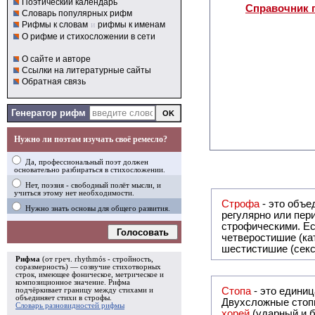
Поэтический календарь
Справочник 
Словарь популярных рифм
Рифмы к словам
и
рифмы к именам
О рифме и стихосложении в сети
О сайте и авторе
Ссылки на литературные сайты
Обратная связь
Генератор рифм
Нужно ли поэтам изучать своё ремесло?
Да, профессиональный поэт должен
основательно разбираться в стихосложении.
Нет, поэзия - свободный полёт мысли, и
учиться этому нет необходимости.
Строфа
- это объединение дв
Нужно знать основы для общего развития.
регулярно или периодически повторяющееся в стихотворении. Большинство стихотворений делятся на строфы и т.о. являются
строфическими. Если разделения на строфы
Голосовать
четверостишие (ка
шестистишие (секс
Рифма
(от греч. rhythmós - стройность,
соразмерность) — созвучие стихотворных
строк, имеющее фоническое, метрическое и
композиционное значение.
Рифма
Стопа
- это едини
подчёркивает границу между стихами и
объединяет стихи в
строфы
.
Двухсложные стопы
Словарь разновидностей рифмы
хорей
(ударный и б