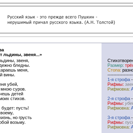
ва
 льдины, звеня...»
ьдины, звеня,
Cтихотворе
дежно бледны.
Размер:
трё
 караешь меня,
Стопа:
разно
й вины.
-----------------
1-я
cтрофа
-
еня убей,
Рифмы:
зве
 мною суров.
Рифмовка:
очешь детей
моих стихов.
2-я
cтрофа
-
Рифмы:
убе
 будет: пусть!
Рифмовка:
своему,
изнь, но грусть
3-я
cтрофа
-
собой возьму.
Рифмы:
пус
Рифмовка: