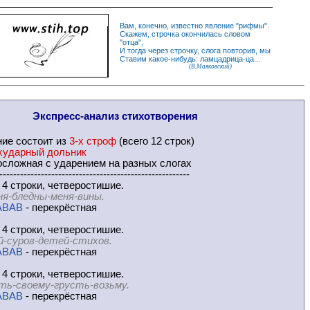
Вам, конечно, известно
явление
"
рифмы
".
Скажем,
строчка
окончилась словом
"
отца
",
И
тогда
через строчку, слога повторив, мы
Ставим какое-нибудь: ламцадрица-ца...
(В.Маяковский)
Экспресс-
анализ стихотворения
ние
состоит из
3-х строф
(всего 12 строк)
хударный дольник
сложная с ударением на разных слогах
-------------------------------------------------------
 4 строки, четверостишие.
ня-бледны-меня-вины.
ABAB
- перекрёстная
 4 строки, четверостишие.
й-суров-детей-стихов.
ABAB
- перекрёстная
 4 строки, четверостишие.
ть-своему-грусть-возьму.
ABAB
- перекрёстная