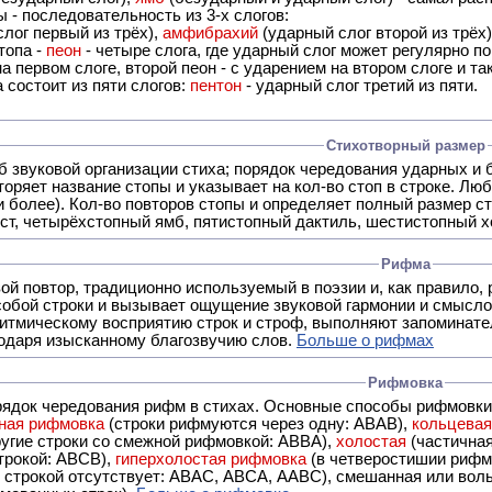
 - последовательность из 3-х слогов:
лог первый из трёх),
амфибрахий
(ударный слог второй из трёх
топа -
пеон
- четыре слога, где ударный слог может регулярно по
а первом слоге, второй пеон - с ударением на втором слоге и та
 состоит из пяти слогов:
пентон
- ударный слог третий из пяти.
Стихотворный размер
б звуковой организации стиха; порядок чередования ударных и 
оряет название стопы и указывает на кол-во стоп в строке. Люб
 и более). Кол-во повторов стопы и определяет полный размер с
ст, четырёхстопный ямб, пятистопный дактиль, шестистопный хо
Рифма
- это звуковой повтор, традиционно используемый в поэзии и, к
обой строки и вызывает ощущение звуковой гармонии и смысло
итмическому восприятию строк и строф, выполняют запоминате
годаря изысканному благозвучию слов.
Больше о рифмах
Рифмовка
рядок чередования рифм в стихах. Основные способы рифмовк
ная рифмовка
(строки рифмуются через одну: ABAB),
кольцева
ерез две другие строки со смежной рифмовкой: ABBA),
холостая
(частична
строкой: АBCB),
гиперхолостая рифмовка
(в четверостишии рифма
 ABAC, ABCA, AABC), смешанная или вольная рифмовка (рифмовка в сложных строфах с различными