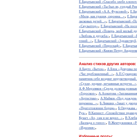
Е.Баратынский «Спасибо злобе хлопотл
Е.Баратынский «Ты был ли, гордый Рим,
,
Е.Баратынский «А.А. Фуксовой»
Е.Б
,
«Мила, как грация, скромна...»
Е.Бар
,
ласковых речей...»
Е.Баратынский «П
,
«Скульптор»
Е.Баратынский «На посе
Е.Баратынский «Поверь, мой милый дру
,
«Любовь и дружба»
Е.Баратынский «
,
гений...»
Е.Баратынский «Здравствуй, 
,
Е.Баратынский «Пироскаф»
Е.Бараты
Е.Баратынский «Князю Петру Андреев
Анализ стихов других авторов:
,
А.Барто «Бычок»
А.Блок «Девушка пе
,
«Час преблаженный...»
А.П.Сумароко
памятник себе воздвиг нерукотворный.
«Сухие, редкие, нечаянные встречи...»
А.Ф.Мерзляков «Среди долины ровныя.
,
«Гороскоп»
А.Ахматова «Заплаканная 
,
«Артисткке»
А.Майков «Под дождем
,
перемена...»
Б.Лившиц «Закат у двор
,
«Приготовление борща»
Б.Окуджава «
,
Рук»
В.Капнист «Спокойствие правед
,
Кумач «Ах, сам я не верил...»
В.Хлебн
,
«Баллада о гипсе»
В.Жемчужников «Р
,
«Идиллия»
Избранные поэты: