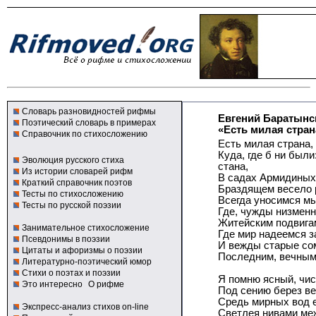
Словарь разновидностей рифмы
Евгений Баратынс
Поэтический словарь в примерах
«Есть милая страна
Справочник по стихосложению
Есть милая страна, 
Куда, где б ни были
Эволюция русского стиха
стана,
Из истории словарей рифм
В садах Армидиных,
Краткий справочник поэтов
Браздящем весело 
Тесты по стихосложению
Всегда уносимся м
Тесты по русской поэзии
Где, чужды низменн
Житейским подвига
Занимательное стихосложение
Где мир надеемся з
Псевдонимы в поэзии
И вежды старые со
Цитаты и афоризмы о поэзии
Последним, вечным
Литературно-поэтический юмор
Стихи о поэтах и поэзии
Я помню ясный, чис
Это интересно
О рифме
Под сению берез ве
Средь мирных вод е
Экспресс-анализ стихов on-line
Светлея нивами ме