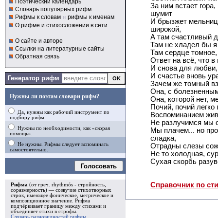
Поэтический календарь
За ним встает гора,
Словарь популярных рифм
шумит
Рифмы к словам
и
рифмы к именам
И брызжет мельница
О рифме и стихосложении в сети
широкой,
А там счастливый до
О сайте и авторе
Там не хладел бы я 
Ссылки на литературные сайты
Там сердце томное,
Обратная связь
Ответ на всё, что в
И снова для любви
И счастье вновь ур
Генератор рифм
Зачем же томный вз
Она, с болезненны
Нужны ли поэтам словари рифм?
Она, которой нет, 
Почий, почий легко
Да, нужны как рабочий инструмент по
Воспоминанием жи
подбору рифм.
Не разлучимся мы с
Нужны по необходимости, как «скорая
Мы плачем... но пр
помощь».
сладка,
Не нужны. Рифмы следует вспоминать
Отрадны слезы сож
самостоятельно.
Не то холодная, сур
Сухая скорбь разув
Голосовать
Справочник по ст
Рифма
(от греч. rhythmós - стройность,
соразмерность) — созвучие стихотворных
строк, имеющее фоническое, метрическое и
композиционное значение.
Рифма
подчёркивает границу между стихами и
объединяет стихи в
строфы
.
Словарь разновидностей рифмы