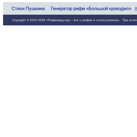
Стихи Пушкина
Генератор рифм «Большой крокодил»
Copyright © 2010-2026 «Рифмовед.org» - всё о рифме и стихосложении. При испол