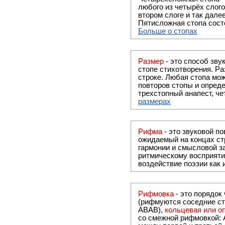
любого из четырёх слого
втором слоге и так далее
Пятисложная стопа состо
Больше о стопах
Размер
- это способ зву
стопе стихотворения. Ра
строке. Любая стопа мож
повторов стопы и опреде
трехстопный анапест, че
размерах
Рифма
- это звуковой повтор, традиционно используемый в поэзии и, как прав
ожидаемый на концах ст
гармонии и смысловой з
ритмическому восприяти
воздействие поэзии как
Рифмовка
- это порядок
(рифмуются соседние ст
ABAB),
кольцевая или 
со смежной рифмовкой: