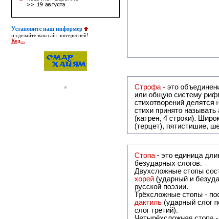
Установите наш информер
и сделайте ваш сайт интересней!
Код...
Строфа
- это объединение двух и
или общую систему рифм, и регулярно или периодически п
стихотворений делятся на строфы и т.о. являются строфическими. Если р
стихи принято называть астрофическими. Самая популярная строфа в русской поэзии - четверостишие
(катрен, 4 строки). Шир
(терцет), пятистишие, ш
Стопа
- это единица дли
безударных слогов.
Двухсложные стопы сост
хорей
(ударный и безуда
русской поэзии.
Трёхсложные стопы - пос
дактиль
(ударный слог п
слог третий).
Четырёхсложная стопа 