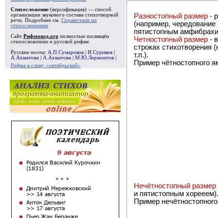
Стихосложение
(версификация) — способ
Разностопный размер
- 
организации звукового состава стихотворной
речи. Подробнее см.
Справочник по
(например, чередование строк, написанных двухстопным и трёхстопным дактилем или четырёхстопным и
стихосложению
пятистопным амфибрахие
Сайт
Рифмовед.org
полностью посвящён
Четностопный размер
- 
стихосложению и русской рифме.
строках стихотворения (например, комбинации строк, написанных двухстоп
Русские поэты:
А.П.Сумароков
|
И.Суриков
|
т.п.).
А.Ахматова
|
А.Ахматова
|
М.Ю.Лермонтов
|
Пример чётностопного я
Рифма к слову «октябрьский»
Нечётностопный размер
и пятистопным хорееем)
Пример нечётностопного