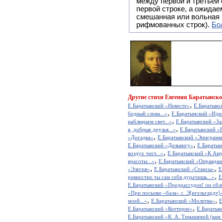
между первой и третьей
первой строке, а ожида
смешанная или вольная
рифмованных строк).
Бо
Другие
стихи Евгения Баратынско
,
Е.Баратынский «Невесте»
Е.Баратынс
,
бедный слова...»
Е.Баратынский «Идил
,
наблюдаем свет...»
Е.Баратынский «Зав
,
я, добрые друзья...»
Е.Баратынский «
,
«Догадка»
Е.Баратынский «Эпиграмм
,
Е.Баратынский «Дельвигу»
Е.Баратын
,
воздух чист...»
Е.Баратынский «К Ам
,
красоты...»
Е.Баратынский «Оправда
,
,
«Элегия»
Е.Баратынский «Стансы»
Е
,
ревностно ты сам себя дурачишь...»
Е
Е.Баратынский «Предрассудок! он обл
«При посылке «бала» с. Э[нгельгардт]
,
,
моей...»
Е.Баратынский «Молитва»
Е
,
Е.Баратынский «Коттерие»
Е.Баратын
Е.Баратынский «К. А. Тимашевой (вам в