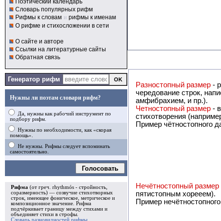
Поэтический календарь
Словарь популярных рифм
Рифмы к словам
и
рифмы к именам
О рифме и стихосложении в сети
О сайте и авторе
Ссылки на литературные сайты
Обратная связь
Генератор рифм
Разностопный размер
- 
чередование строк, написанных двухстопным и трёхст
Нужны ли поэтам словари рифм?
амфибрахием, и пр.).
Четностопный размер
- 
Да, нужны как рабочий инструмент по
подбору рифм.
Пример чётностопного д
Нужны по необходимости, как «скорая
помощь».
Не нужны. Рифмы следует вспоминать
самостоятельно.
Голосовать
Нечётностопный размер
Рифма
(от греч. rhythmós - стройность,
пятистопным хорееем).
соразмерность) — созвучие стихотворных
строк, имеющее фоническое, метрическое и
Пример нечётностопного
композиционное значение.
Рифма
подчёркивает границу между стихами и
объединяет стихи в
строфы
.
Словарь разновидностей рифмы