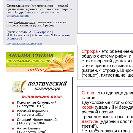
Стихосложение
(версификация) — способ
организации звукового состава стихотворной
речи. Подробнее см.
Справочник по
стихосложению
Сайт
Рифмовед.org
полностью посвящён
стихосложению и русской рифме.
Русские поэты:
А.П.Сумароков
|
И.Ф.Анненский
|
А.Ахматова
|
Я.Полонский
|
В.Брюсов
|
Рифма к слову «груздю»
Строфа
- это объединение двух ил
общую систему рифм, и регулярно или периодически повторяю
стихотворений делятся на строфы и т.о. являются строфическими. Если р
стихи принято называть астрофическими. Самая популярная строфа в русской поэзии - четверостишие
(катрен, 4 строки). Шир
(терцет), пятистишие, ш
Стопа
- это единица дли
слогов.
Двухсложные стопы сост
хорей
(ударный и безуда
русской поэзии.
Трёхсложные стопы - пос
дактиль
(ударный слог п
третий).
Четырёхсложная стопа 