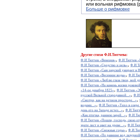
или вольная рифмовка (
Больше о рифмовке
Другие
стихи Ф.И.Тютчева:
,
Ф.И.Тютчев «Венеция»
Ф.И.Тютчев «Е
,
Ф.И.Тютчев «Средство и цель»
Ф.И.Т
Ф.И.Тютчев «Сын царский умирает в Ни
,
Ф.И.Тютчев «Весенние воды»
Ф.И.Тют
Ф.И.Тютчев «Люблю глаза твои, мой др
Ф.И.Тютчев «На камень жизни роковой
,
«14-ое декабря 1825»
Ф.И.Тютчев «Эт
,
русской Вильной стародавной...»
Ф.И
,
«Смотри, как на речном просторе...»
,
водами...»
Ф.И.Тютчев «Тихо в озере 
,
день его на Западе исчез...»
Ф.И.Тютч
,
«Как птичка, раннею зарей...»
Ф.И.Тю
Ф.И.Тютчев «Пошли, господь, свою отр
,
зрите лист и цвет на древе...»
Ф.И.Тют
,
Ф.И.Тютчев «Снежные горы»
Ф.И.Тют
Ф.И.Тютчев «По равнине вод лазурной.
,