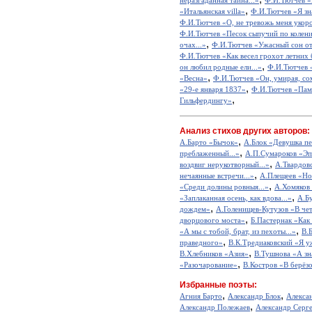
неразгаданная тайна...»
Ф.И.Тютчев «
,
«Итальянская villa»
Ф.И.Тютчев «Я зна
Ф.И.Тютчев «О, не тревожь меня укоро
Ф.И.Тютчев «Песок сыпучий по колени.
,
очах...»
Ф.И.Тютчев «Ужасный сон отя
Ф.И.Тютчев «Как весел грохот летних 
,
он любил родные ели...»
Ф.И.Тютчев 
,
«Весна»
Ф.И.Тютчев «Он, умирая, сом
,
«29-е января 1837»
Ф.И.Тютчев «Памя
,
Гильфердингу»
Анализ стихов других авторов:
,
А.Барто «Бычок»
А.Блок «Девушка пе
,
преблаженный...»
А.П.Сумароков «Эп
,
воздвиг нерукотворный...»
А.Твардов
,
нечаянные встречи...»
А.Плещеев «Ноч
,
«Среди долины ровныя...»
А.Хомяков
,
«Заплаканная осень, как вдова...»
А.Б
,
дождем»
А.Голенищев-Кутузов «В че
,
дворцового моста»
Б.Пастернак «Как
,
«А мы с тобой, брат, из пехоты...»
В.
,
праведного»
В.К.Тредиаковский «Я уж
,
В.Хлебников «Азия»
В.Тушнова «А зна
,
«Разочарование»
В.Костров «В берёзо
Избранные поэты:
,
,
Агния Барто
Александр Блок
Алекса
,
Александр Полежаев
Александр Серг