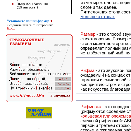
из четырёх слогов: перв
слоге и так далее.
Пятисложная стопа состо
Больше о стопах
Установите наш информер
и сделайте ваш сайт интересней!
Код...
Размер
- это способ зву
стихотворения. Размер с
стопа может повторяться
определяет полный разме
четырёхстопный ямб, пя
Рифма
- это звуковой повтор, традиционно используемый в поэзии и, как прав
ожидаемый на концах ст
гармонии и смысловой з
восприятию строк и стр
как искусства благодар
Рифмовка
- это порядок
(рифмуются соседние ст
кольцевая или опоясыв
смежной рифмовкой: AB
первой и третьей строко
строке, а ожидаемая рифма