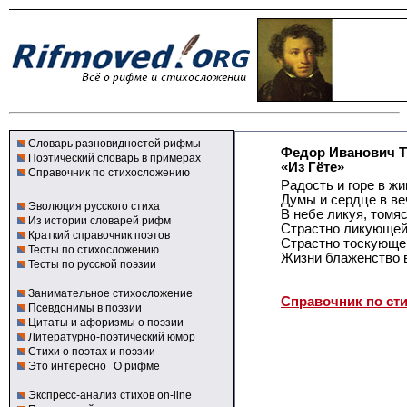
Словарь разновидностей рифмы
Федор Иванович 
Поэтический словарь в примерах
«Из Гёте»
Справочник по стихосложению
Радость и горе в ж
Думы и сердце в ве
Эволюция русского стиха
В небе ликуя, томяс
Из истории словарей рифм
Страстно ликующей
Краткий справочник поэтов
Страстно тоскующе
Тесты по стихосложению
Жизни блаженство 
Тесты по русской поэзии
Занимательное стихосложение
Справочник по ст
Псевдонимы в поэзии
Цитаты и афоризмы о поэзии
Литературно-поэтический юмор
Стихи о поэтах и поэзии
Это интересно
О рифме
Экспресс-анализ стихов on-line