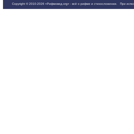
Copyright © 2010-2026 «Рифмовед.org» - всё о рифме и стихосложении. При испол