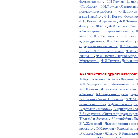
,
быть звездой...»
Ф.И.Тютчев «11 мая 
,
«Проблеск»
Ф.И.Тютчев «Я встретил ва
,
посмертного альбома...»
Ф.И.Тютчев
,
я над Невой...»
Ф.И.Тютчев «Умом Рос
,
Ф.И.Тютчев «В деревне»
Ф.И.Тютчев 
,
4 августа 1864 г.»
Ф.И.Тютчев «Олег
,
«Как ни дышит полдень знойный...»
Ф
,
вами...»
Ф.И.Тютчев «Не то, что мните
,
«Двум друзьям»
Ф.И.Тютчев «Смотри,
,
страдальческом застое...»
Ф.И.Тютчев 
,
«Памяти М.К. Политковской»
Ф.И.Тют
,
Ницца...»
Ф.И.Тютчев «Черное море»
,
Жуковского»
Ф.И.Тютчев «День и но
Анализ стихов других авторов:
,
А.Барто «Бычок»
А.Блок «Девушка пе
,
А.Н.Радищев «Час преблаженный...»
А.С.Пушкин «Я памятник себе воздвиг
,
«Косарь»
А.Н.Апухтин «Сухие, редкие
,
А.Толстой «Алеша Попович»
А.Ф.Мер
,
великих поэта...»
А.Дементьев «Горос
,
А.Дельвиг «Любовь»
А.Григорьев «А
Б.Ахмадулина «Опять в природе перем
,
'Правды' и 'Звезды'»
Б.Чичибабин «Пр
В.А.Жуковский «Явление поэзии в виде
,
красну...»
В.Курочкин «Бедовый крит
,
В.Кюхельбекер «Жизнь»
В.Бенедикто
,