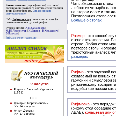
Четырёхсложная стопа 
Стихосложение
(версификация) — способ
любого из четырёх слого
организации звукового состава стихотворной
речи. Подробнее см.
Справочник по
на втором слоге и так да
стихосложению
Пятисложная стопа состо
Сайт
Рифмовед.org
полностью посвящён
Больше о стопах
стихосложению и русской рифме.
Русские поэты:
А.П.Сумароков
|
М.Ю.Лермонтов
|
Н.Языков
|
В.Ходасевич
|
В.Брюсов
|
Размер
- это способ зву
Рифма к слову «удальцы»
стопе стихотворения. Ра
строке. Любая стопа мож
повторов стопы и опреде
трехстопный анапест, че
размерах
Рифма
- это звуковой повтор, традиционно используемый в поэзии и, как прав
ожидаемый на концах ст
гармонии и смысловой з
ритмическому восприяти
воздействие поэзии как
Рифмовка
- это порядок
(рифмуются соседние ст
ABAB),
кольцевая или 