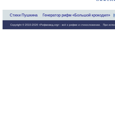
Стихи Пушкина
Генератор рифм «Большой крокодил»
Copyright © 2010-2026 «Рифмовед.org» - всё о рифме и стихосложении. При испол