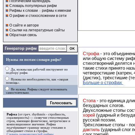
Поэтический календарь
Словарь популярных рифм
Рифмы к словам
и
рифмы к именам
О рифме и стихосложении в сети
О сайте и авторе
Ссылки на литературные сайты
Обратная связь
Генератор рифм
Строфа
- это объединение двух и
или общую систему рифм, и регулярно или периодически п
Нужны ли поэтам словари рифм?
стихотворений делятся на строфы и т.о. являются строфическими. Ес
такие стихи принято называть астрофическими. Самая популярная строфа в русской поэзии -
Да, нужны как рабочий инструмент по
четверостишие (катрен,
подбору рифм.
(дистих), трёхстишие (т
Нужны по необходимости, как «скорая
Больше о строфах
помощь».
Не нужны. Рифмы следует вспоминать
самостоятельно.
Стопа
- это единица дли
Голосовать
безударных слогов.
Двухсложные стопы сост
Рифма
(от греч. rhythmós - стройность,
хорей
(ударный и безуда
соразмерность) — созвучие стихотворных
русской поэзии.
строк, имеющее фоническое, метрическое и
Трёхсложные стопы - пос
композиционное значение.
Рифма
подчёркивает границу между стихами и
дактиль
(ударный слог п
объединяет стихи в
строфы
.
слог третий).
Словарь разновидностей рифмы