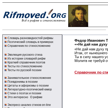
Словарь разновидностей рифмы
Федор Иванович 
Поэтический словарь в примерах
««Не дай нам духу
Справочник по стихосложению
«Не дай нам духу п
Итак, от нынешнего
Эволюция русского стиха
Ты в силу нашего у
Из истории словарей рифм
Молитв не требуй о
Краткий справочник поэтов
Тесты по стихосложению
Тесты по русской поэзии
Справочник по ст
Занимательное стихосложение
Псевдонимы в поэзии
Цитаты и афоризмы о поэзии
Литературно-поэтический юмор
Стихи о поэтах и поэзии
Это интересно
О рифме
Экспресс-анализ стихов on-line