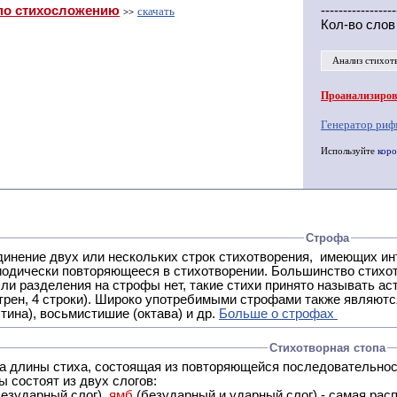
по стихосложению
-----------------
скачать
>>
Кол-во слов
Анализ стихот
Проанализирова
Генератор риф
Используйте
коро
Строфа
ух или нескольких строк стихотворения, имеющих интонационное сходство или общую систему рифм, и
 нет, такие стихи принято называть астрофическими. Самая популярная строфа в русской поэзии -
трен, 4 строки). Широко употребимыми строфами также являются
тина), восьмистишие (октава) и др.
Больше о строфах
Стихотворная стопа
ца длины стиха, состоящая из повторяющейся последовательнос
 состоят из двух слогов:
езударный слог),
ямб
(безударный и ударный слог) - самая расп