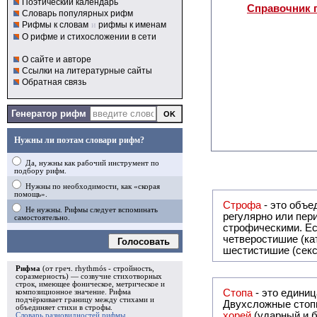
Поэтический календарь
Справочник 
Словарь популярных рифм
Рифмы к словам
и
рифмы к именам
О рифме и стихосложении в сети
О сайте и авторе
Ссылки на литературные сайты
Обратная связь
Генератор рифм
Нужны ли поэтам словари рифм?
Да, нужны как рабочий инструмент по
подбору рифм.
Нужны по необходимости, как «скорая
помощь».
Строфа
- это объединение дв
Не нужны. Рифмы следует вспоминать
регулярно или периодически повторяющееся в стихотворении. Большинство стихотворений делятся на строфы и т.о. являются
самостоятельно.
строфическими. Если разделения на строфы
четверостишие (ка
Голосовать
шестистишие (секс
Рифма
(от греч. rhythmós - стройность,
соразмерность) — созвучие стихотворных
строк, имеющее фоническое, метрическое и
Стопа
- это едини
композиционное значение.
Рифма
подчёркивает границу между стихами и
Двухсложные стопы
объединяет стихи в
строфы
.
хорей
(ударный и б
Словарь разновидностей рифмы