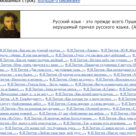
мованных строк).
Больше о рифмовке
,
,
Ф.И.Тютчев «Как нас ни угнетай разлука...»
Ф.И.Тютчев «Альпы»
Ф.И.Тютчев «Ю.Ф.Абаз
,
,
ода - сфинкс. И тем она верней...»
Ф.И.Тютчев «Здесь, где так вяло свод небесный...»
Ф.
,
,
И.Тютчев «Как ни дышит полдень знойный...»
Ф.И.Тютчев «Ночное небо так угрюмо...»
Ф
,
.Тютчев «Итак, опять увиделся я с вами...»
Ф.И.Тютчев «Накануне годовщины 4 августа 18
,
,
ья...»
Ф.И.Тютчев «Две силы есть - две роковые силы...»
Ф.И.Тютчев «Как неожиданно и я
,
,
тил вас - и все былое...»
Ф.И.Тютчев «В разлуке есть высокое значенье...»
Ф.И.Тютчев «М
,
,
ютчев «Неохотно и несмело...»
Ф.И.Тютчев «Ответ на адрес»
Ф.И.Тютчев «Всесилен я и в
,
,
...»
Ф.И.Тютчев «Утихла биза... Легче дышит...»
Ф.И.Тютчев «Когда осьмнадцать лет твои.
,
,
,
то ж бывает...»
Ф.И.Тютчев «Зима недаром злится...»
Ф.И.Тютчев «К Ганке»
Ф.И.Тютче
,
,
Впросонках слышу я - и не могу...»
Ф.И.Тютчев «Как летней иногда порою...»
Ф.И.Тютче
,
,
Тютчев «А.Ф. Гильфердингу»
Ф.И.Тютчев «Как хорошо ты, о море ночное...»
Ф.И.Тютчев
,
,
 кругу убийственных забот...»
Ф.И.Тютчев «Слезы людские, о слезы людские...»
Ф.И.Тютч
,
,
.И.Тютчев «Что ты клонишь над водами...»
Ф.И.Тютчев «Осенний вечер»
Ф.И.Тютчев «Е
,
,
амень жизни роковой...»
Ф.И.Тютчев «О, как убийственно мы любим...»
Ф.И.Тютчев «Sil
,
,
тчев «Из Гёте»
Ф.И.Тютчев «Я лютеран люблю богослуженье...»
Ф.И.Тютчев «Весь день он
,
,
ютчев «Нет, моего к тебе пристрастья...»
Ф.И.Тютчев «Так, в жизни есть мгновения ...»
Ф
,
,
е»
Ф.И.Тютчев «От жизни той, что бушевала здесь...»
Ф.И.Тютчев «С какою негою, с какой
,
,
ные ели...»
Ф.И.Тютчев «Люблю глаза твои, мой друг...»
Ф.И.Тютчев «Нам не дано предуг