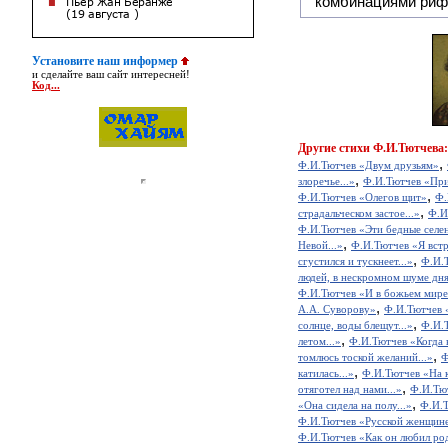
комбинациями риф
Установите наш информер
и сделайте ваш сайт интересней!
Код...
Другие
стихи Ф.И.Тютчева:
,
Ф.И.Тютчев «Двум друзьям»
,
злоречье...»
Ф.И.Тютчев «Прир
,
Ф.И.Тютчев «Олегов щит»
Ф.
,
страдальческом застое...»
Ф.И
Ф.И.Тютчев «Эти бедные селен
,
Невой...»
Ф.И.Тютчев «Я встре
,
сгустился и тускнеет...»
Ф.И.Т
людей, в нескромном шуме дня
Ф.И.Тютчев «И в божьем мире 
,
А.А. Суворову»
Ф.И.Тютчев «
,
солнце, воды блещут...»
Ф.И.
,
летом...»
Ф.И.Тютчев «Когда в
,
томлюсь тоской желаний...»
Ф
,
катилась...»
Ф.И.Тютчев «На к
,
отяготел над нами...»
Ф.И.Тю
,
«Она сидела на полу...»
Ф.И.Т
Ф.И.Тютчев «Русской женщин
Ф.И.Тютчев «Как он любил род