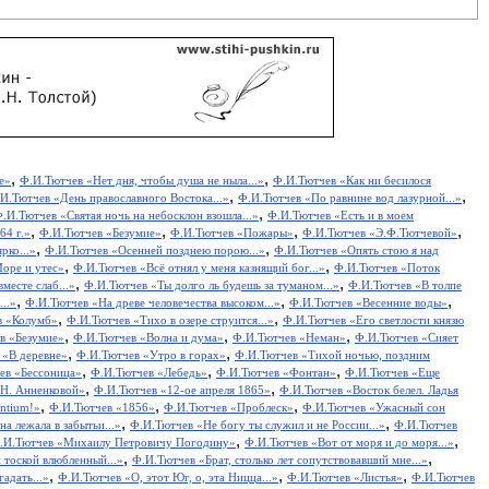
,
,
е»
Ф.И.Тютчев «Нет дня, чтобы душа не ныла...»
Ф.И.Тютчев «Как ни бесилося
,
,
И.Тютчев «День православного Востока...»
Ф.И.Тютчев «По равнине вод лазурной...»
,
.И.Тютчев «Святая ночь на небосклон взошла...»
Ф.И.Тютчев «Есть и в моем
,
,
,
,
64 г.»
Ф.И.Тютчев «Безумие»
Ф.И.Тютчев «Пожары»
Ф.И.Тютчев «Э.Ф.Тютчевой»
,
,
рко...»
Ф.И.Тютчев «Осенней позднею порою...»
Ф.И.Тютчев «Опять стою я над
,
,
оре и утес»
Ф.И.Тютчев «Всё отнял у меня казнящий бог...»
Ф.И.Тютчев «Поток
,
,
месте слаб...»
Ф.И.Тютчев «Ты долго ль будешь за туманом...»
Ф.И.Тютчев «В толпе
,
,
,
..»
Ф.И.Тютчев «На древе человечества высоком...»
Ф.И.Тютчев «Весенние воды»
,
,
в «Колумб»
Ф.И.Тютчев «Тихо в озере струится...»
Ф.И.Тютчев «Его светлости князю
,
,
,
в «Безумие»
Ф.И.Тютчев «Волна и дума»
Ф.И.Тютчев «Неман»
Ф.И.Тютчев «Сияет
,
,
 «В деревне»
Ф.И.Тютчев «Утро в горах»
Ф.И.Тютчев «Тихой ночью, поздним
,
,
,
ев «Бессоница»
Ф.И.Тютчев «Лебедь»
Ф.И.Тютчев «Фонтан»
Ф.И.Тютчев «Еще
,
,
.Н. Анненковой»
Ф.И.Тютчев «12-ое апреля 1865»
Ф.И.Тютчев «Восток белел. Ладья
,
,
,
entium!»
Ф.И.Тютчев «1856»
Ф.И.Тютчев «Проблеск»
Ф.И.Тютчев «Ужасный сон
,
,
а лежала в забытьи...»
Ф.И.Тютчев «Не богу ты служил и не России...»
Ф.И.Тютчев
,
,
.И.Тютчев «Михаилу Петровичу Погодину»
Ф.И.Тютчев «Вот от моря и до моря...»
,
,
 тоской влюбленный...»
Ф.И.Тютчев «Брат, столько лет сопутствовавший мне...»
,
,
,
адать...»
Ф.И.Тютчев «О, этот Юг, о, эта Ницца...»
Ф.И.Тютчев «Листья»
Ф.И.Тютчев