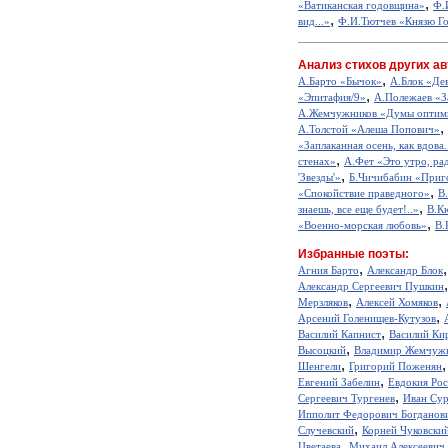
,
«Ватиканская годовщина»
Ф.
,
вид...»
Ф.И.Тютчев «Князю Г
Анализ стихов других ав
,
А.Барто «Бычок»
А.Блок «Де
,
«Эпитафия/9»
А.Полежаев «З
А.Жемчужников «Думы оптим
,
А.Толстой «Алеша Попович»
«Заплаканная осень, как вдова.
,
стенах»
А.Фет «Это утро, рад
,
'Звезды'»
Б.Чичибабин «Приг
,
«Спокойствие праведного»
В
,
знаешь, все еще будет!..»
В.К
,
«Военно-морская любовь»
В.
Избранные поэты:
,
Агния Барто
Александр Блок
Александр Сергеевич Пушкин
,
,
Мерзляков
Алексей Хомяков
,
Арсений Голенищев-Кутузов
,
Василий Капнист
Василий Ки
,
Высоцкий
Владимир Жемчуж
,
Шенгели
Григорий Поженян
,
Евгений Забелин
Евдокия Ро
,
Сергеевич Тургенев
Иван Сур
Ипполит Федорович Богданов
,
Случевский
Корней Чуковски
,
Цветаева
Михаил Алексеевич