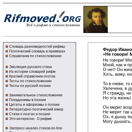
Словарь разновидностей рифмы
Федор Ивано
Поэтический словарь в примерах
«Не говори! 
Справочник по стихосложению
Не говори! Ме
Мной, как и п
Эволюция русского стиха
О нет! Он жиз
Из истории словарей рифм
Хоть, вижу, но
Краткий справочник поэтов
Тесты по стихосложению
То в гневе, то
Тесты по русской поэзии
Увлечена, в д
Я стражду, не 
Занимательное стихосложение
Но эта жизнь!.
Псевдонимы в поэзии
Цитаты и афоризмы о поэзии
Он мерит возд
Литературно-поэтический юмор
Не мерят так и
Стихи о поэтах и поэзии
Ох, я дышу ещ
Это интересно
О рифме
Могу дышать, 
Экспресс-анализ стихов on-line