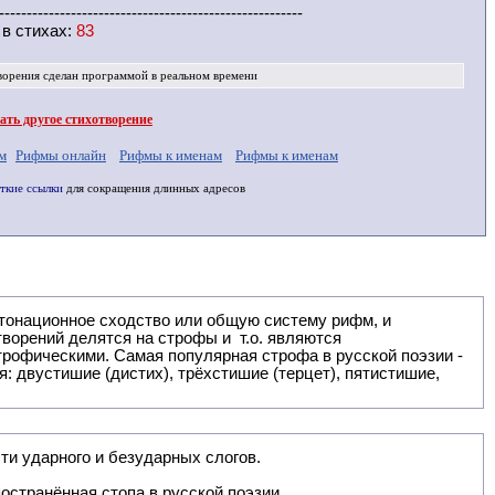
-------------------------------------------------------
 в
стихах
:
83
ворения
сделан программой в реальном времени
ть другое стихотворение
м
Рифмы онлайн
Рифмы к именам
Рифмы к именам
ткие ссылки
для сокращения длинных адресов
: двустишие (дистих), трёхстишие (терцет), пятистишие,
ти ударного и безударных слогов.
остранённая стопа в русской поэзии.