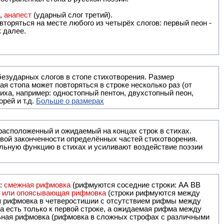
),
анапест
(ударный слог третий).
вторяться на месте любого из четырёх слогов: первый пеон -
к далее.
безударных слогов в стопе стихотворения. Размер
ая стопа может повторяться в строке несколько раз (от
тиха, например: одностопный пентон, двухстопный пеон,
рей и т.д.
Больше о размерах
ак правило, расположенный и ожидаемый на концах строк в стихах.
вой законченности определённых частей стихотворения.
льную функцию в стихах и усиливают воздействие поэзии
и:
смежная рифмовка
(рифмуются соседние строки: AA ВВ
я или опоясывающая рифмовка
(строки рифмуются между
я рифмовка в четверостишии с отсутствием рифмы между
 есть только к первой строке, а ожидаемая рифма между