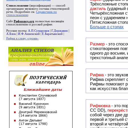
Трёхсложные стопы
Стихосложение
(версификация) — способ
дактиль
(ударный с
организации звукового состава стихотворной
речи. Подробнее см.
Справочник по
Четырёхсложная с
стихосложению
пеон с ударением н
Сайт
Рифмовед.org
полностью посвящён
Пятисложная стопа
стихосложению и русской рифме.
Больше о стопах
Русские поэты:
А.П.Сумароков
|
Г.Державин
|
А.Блок
|
И.Ф.Анненский
|
Е.Баратынский
|
Рифма к слову «громя»
Размер
- это спосо
стихотворения повт
одного до восьми,
трехстопный анапе
Рифма
Рифма
скрепляет с
Рифмы
помогают р
как искусства бла
Рифмовка
- это по
СС DD),
перекрёст
собой ч
первой и третьей 
второй и четвёртой строкой отсутствует: