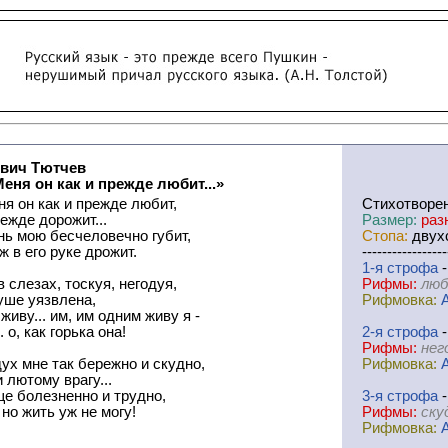
вич Тютчев
Меня он как и прежде любит...»
ня он как и прежде любит,
Cтихотворе
режде дорожит...
Размер:
раз
нь мою бесчеловечно губит,
Стопа:
двухс
ж в его руке дрожит.
-----------------
1-я
cтрофа
-
 в слезах, тоскуя, негодуя,
Рифмы:
люб
уше уязвлена,
Рифмовка:
живу... им, им одним живу я -
. о, как горька она!
2-я
cтрофа
-
Рифмы:
нег
ух мне так бережно и скудно,
Рифмовка:
 лютому врагу...
е болезненно и трудно,
3-я
cтрофа
-
но жить уж не могу!
Рифмы:
ску
Рифмовка: