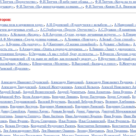
,
,
И.Тютчев «Пророчество»
Ф.И.Тютчев «В небе тают облака...»
Ф.И.Тютчев «Когда на то не
,
,
орчакову»
Ф.И.Тютчев «Над виноградными холмами...»
Ф.И.Тютчев «Князю П.А. Вяземск
торов:
,
,
вушка пела в церковном хоре»
А.И.Одоевский «Я разлучился с колыбели...»
А.Навроцкий «
,
,
ачем задумчивых очей...»
А.С.Грибоедов «Прости, Отечество!»
А.С.Пушкин «Я памятник 
,
,
,
иста»
А.Кольцов «Косарь»
А.Н.Апухтин «Сухие, редкие, нечаянные встречи...»
А.Плещее
,
,
А.Ф.Мерзляков «Среди долины ровныя...»
А.Хомяков «Новград»
А.Белый «Тело стихий»
,
,
,
,
..»
А.Бунина «На разлуку»
А.Д.Кантемир «О жизни спокойной»
А.Дельвиг «Любовь»
А
,
,
ость эта...»
Б.Ахмадулина «Опять в природе перемена...»
Б.Лившиц «Закат у дворцового
,
,
отовление борща»
Б.Окуджава «А мы с тобой, брат, из пехоты...»
В.Брюсов «Хорошо одном
,
.К.Тредиаковский «Я уж ныне не люблю, как похвальбу красну...»
В.Курочкин «Бедовый кр
,
,
,
юхельбекер «Жизнь»
В.Бенедиктов «Молитва»
В.Высоцкий «Баллада о гипсе»
В.Жемчужн
,
Раевский «Идиллия»
,
,
,
,
Александр Иванович Одоевский
Александр Навроцкий
Александр Николаевич Радищев
,
,
,
,
Александр Твардовский
Алексей Жемчужников
Алексей Кольцов
Алексей Николаевич А
,
,
,
,
,
Андрей Белый
Андрей Вознесенский
Андрей Дементьев
Анна Ахматова
Анна Бунина
А
,
,
,
,
,
Афанасий Фет
Белла Ахмадулина
Бенедикт Лившиц
Борис Пастернак
Борис Слуцкий
Бо
,
,
,
риллович Тредиаковский
Василий Курочкин
Василий Лебедев-Кумач
Велимир Хлебников
,
,
,
,
ников
Владимир Костров
Владимир Маяковский
Владимир Раевский
Владимир Соловьёв
,
,
,
,
,
Давид Самойлов
Даниил Хармс
Демьян Бедный
Денис Давыдов
Дмитрий Мережковски
,
,
,
,
,
стопчина
Зинаида Гиппиус
Иван Аксёнов
Иван Андреевич Крылов
Иван Бунин
Иван Ив
,
,
,
,
,
,
иков
Иван Франко
Игорь Северянин
Илья Резник
Илья Сельвинский
Илья Френкель
Ил
,
,
,
,
ич
Козьма Прутков
Кондратий Федорович Рылеев
Константин Батюшков
Константин Ва
,
,
,
,
,
й
Лев Александрович Мей
Лев Иванович Ошанин
Леонид Мартынов
Леся Украинка
Мак
,
,
,
,
 Кузмин
Михаил Васильевич Ломоносов
Михаил Дмитриев
Михаил Исаковский
Михаил 