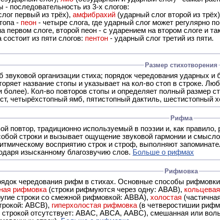
 - последовательность из 3-х слогов:
лог первый из трёх),
амфибрахий
(ударный слог второй из трёх
топа -
пеон
- четыре слога, где ударный слог может регулярно по
а первом слоге, второй пеон - с ударением на втором слоге и та
 состоит из пяти слогов:
пентон
- ударный слог третий из пяти.
Размер стихотворения
б звуковой организации стиха; порядок чередования ударных и 
оряет название стопы и указывает на кол-во стоп в строке. Люб
 и более). Кол-во повторов стопы и определяет полный размер с
ст, четырёхстопный ямб, пятистопный дактиль, шестистопный хо
Рифма
- это звуковой повтор, традиционно используемый в поэзии и, к
обой строки и вызывает ощущение звуковой гармонии и смысло
итмическому восприятию строк и строф, выполняют запоминате
годаря изысканному благозвучию слов.
Больше о рифмах
Рифмовка
рядок чередования рифм в стихах. Основные способы рифмовк
ная рифмовка
(строки рифмуются через одну: ABAB),
кольцева
ерез две другие строки со смежной рифмовкой: ABBA),
холостая
(частична
строкой: АBCB),
гиперхолостая рифмовка
(в четверостишии рифма
 ABAC, ABCA, AABC), смешанная или вольная рифмовка (рифмовка в сложных строфах с различными