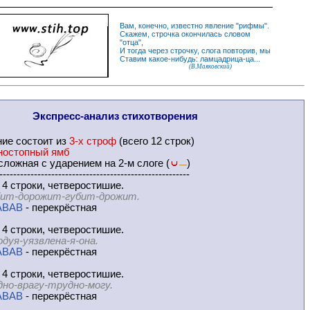
Вам, конечно, известно
явление
"
рифмы
".
Скажем,
строчка
окончилась словом
"
отца
",
И
тогда
через строчку, слога повторив, мы
Ставим какое-нибудь: ламцадрица-ца...
(В.Маяковский)
Экспресс-
анализ стихотворения
ние
состоит из
3-х строф
(всего 12 строк)
ностопный ямб
ложная с ударением на 2-м слоге (
)
—
-------------------------------------------------------
 4 строки, четверостишие.
ит-дорожит-губит-дрожит.
ABAB
- перекрёстная
 4 строки, четверостишие.
одуя-уязвлена-я-она.
ABAB
- перекрёстная
 4 строки, четверостишие.
дно-врагу-трудно-могу.
ABAB
- перекрёстная