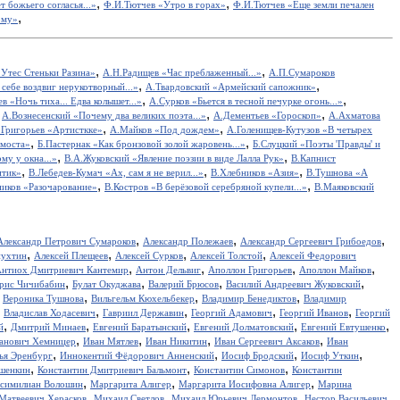
,
,
т божьего согласья...»
Ф.И.Тютчев «Утро в горах»
Ф.И.Тютчев «Еще земли печален
,
ому»
,
,
Утес Cтеньки Разина»
А.Н.Радищев «Час преблаженный...»
А.П.Сумароков
,
,
себе воздвиг нерукотворный...»
А.Твардовский «Армейский сапожник»
,
,
в «Ночь тиха... Едва колышет...»
А.Сурков «Бьется в тесной печурке огонь...»
,
,
,
А.Вознесенский «Почему два великих поэта...»
А.Дементьев «Гороскоп»
А.Ахматова
,
,
.Григорьев «Артисткке»
А.Майков «Под дождем»
А.Голенищев-Кутузов «В четырех
,
,
 моста»
Б.Пастернак «Как бронзовой золой жаровень...»
Б.Слуцкий «Поэты 'Правды' и
,
,
у у окна...»
В.А.Жуковский «Явление поэзии в виде Лалла Рук»
В.Капнист
,
,
,
итик»
В.Лебедев-Кумач «Ах, сам я не верил...»
В.Хлебников «Азия»
В.Тушнова «А
,
,
иков «Разочарование»
В.Костров «В берёзовой серебряной купели...»
В.Маяковский
,
,
,
Александр Петрович Сумароков
Александр Полежаев
Александр Сергеевич Грибоедов
,
,
,
,
пухтин
Алексей Плещеев
Алексей Сурков
Алексей Толстой
Алексей Федорович
,
,
,
,
нтиох Дмитриевич Кантемир
Антон Дельвиг
Аполлон Григорьев
Аполлон Майков
,
,
,
,
рис Чичибабин
Булат Окуджава
Валерий Брюсов
Василий Андреевич Жуковский
,
,
,
,
Вероника Тушнова
Вильгельм Кюхельбекер
Владимир Бенедиктов
Владимир
,
,
,
,
,
Владислав Ходасевич
Гавриил Державин
Георгий Адамович
Георгий Иванов
Георгий
,
,
,
,
,
й
Дмитрий Минаев
Евгений Баратынский
Евгений Долматовский
Евгений Евтушенко
,
,
,
,
анович Хемницер
Иван Мятлев
Иван Никитин
Иван Сергеевич Аксаков
Иван
,
,
,
,
ья Эренбург
Иннокентий Фёдорович Анненский
Иосиф Бродский
Иосиф Уткин
,
,
,
ншенкин
Константин Дмитриевич Бальмонт
Константин Симонов
Константин
,
,
,
симилиан Волошин
Маргарита Алигер
Маргарита Иосифовна Алигер
Марина
,
,
,
Матвеевич Херасков
Михаил Светлов
Михаил Юрьевич Лермонтов
Нестор Васильевич