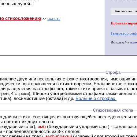
нечных лучей...
Анализ стихот
по стихосложению
скачать
>>
Проанализирова
Генератор риф
Используйте
коро
Строфа
ух или нескольких строк стихотворения, имеющих интонационное сходство или общую систему рифм, и
 нет, такие стихи принято называть астрофическими. Самая популярная строфа в русской поэзии -
трен, 4 строки). Широко употребимыми строфами также являются
тина), восьмистишие (октава) и др.
Больше о строфах
Стихотворная стопа
ца длины стиха, состоящая из повторяющейся последовательнос
 состоят из двух слогов:
езударный слог),
ямб
(безударный и ударный слог) - самая расп
 - последовательность из 3-х слогов:
лог первый из трёх),
амфибрахий
(ударный слог второй из трёх