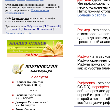
Четырёхсложная с
Стихосложение
(версификация) — способ
пеон с ударением н
организации звукового состава стихотворной
речи. Подробнее см.
Справочник по
Пятисложная стопа
стихосложению
Больше о стопах
Сайт
Рифмовед.org
полностью посвящён
стихосложению и русской рифме.
Русские поэты:
А.П.Сумароков
|
Я.Полонский
|
С.Черный
|
К.Д.Бальмонт
|
Я.Полонский
|
Размер
- это спосо
Рифма к слову «ДПУ»
стихотворения повт
одного до восьми,
трехстопный анапе
Рифма
Рифма
скрепляет с
Рифмы
помогают р
как искусства бла
Рифмовка
- это по
СС DD),
перекрёст
собой ч
первой и третьей 
второй и четвёртой строкой отсутствует:
комбинациями риф