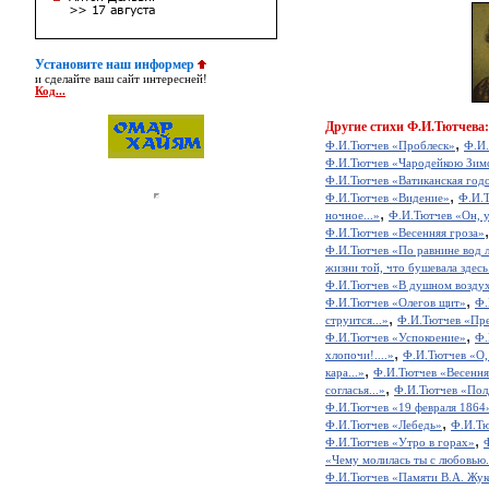
Установите наш информер
и сделайте ваш сайт интересней!
Код...
Другие
стихи Ф.И.Тютчева:
,
Ф.И.Тютчев «Проблеск»
Ф.И.
Ф.И.Тютчев «Чародейкою Зимо
Ф.И.Тютчев «Ватиканская год
,
Ф.И.Тютчев «Видение»
Ф.И.Т
,
ночное...»
Ф.И.Тютчев «Он, у
Ф.И.Тютчев «Весенняя гроза»
Ф.И.Тютчев «По равнине вод л
жизни той, что бушевала здесь.
Ф.И.Тютчев «В душном воздух
,
Ф.И.Тютчев «Олегов щит»
Ф.
,
струится...»
Ф.И.Тютчев «Пр
,
Ф.И.Тютчев «Успокоение»
Ф.
,
хлопочи!....»
Ф.И.Тютчев «О, 
,
кара...»
Ф.И.Тютчев «Весення
,
согласья...»
Ф.И.Тютчев «Пол
Ф.И.Тютчев «19 февраля 1864
,
Ф.И.Тютчев «Лебедь»
Ф.И.Тю
,
Ф.И.Тютчев «Утро в горах»
«Чему молилась ты с любовью.
Ф.И.Тютчев «Памяти В.А. Жук