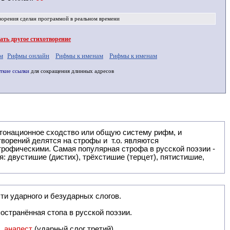
ворения
сделан программой в реальном времени
ть другое стихотворение
м
Рифмы онлайн
Рифмы к именам
Рифмы к именам
ткие ссылки
для сокращения длинных адресов
: двустишие (дистих), трёхстишие (терцет), пятистишие,
ти ударного и безударных слогов.
остранённая стопа в русской поэзии.
),
анапест
(ударный слог третий).