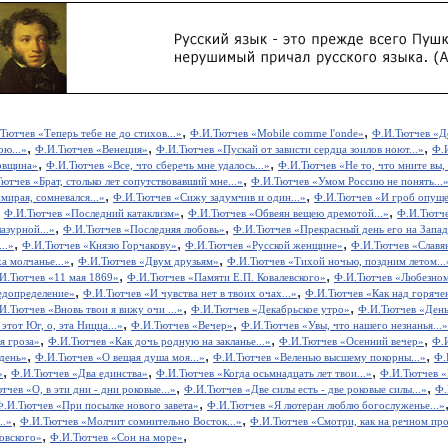
,
,
Тютчев «Теперь тебе не до стихов...»
Ф.И.Тютчев «Mobile соmmе l'onde»
Ф.И.Тютчев «Де
,
,
,
ю...»
Ф.И.Тютчев «Венеция»
Ф.И.Тютчев «Пускай от зависти сердца зоилов ноют...»
Ф.И
,
,
овщина»
Ф.И.Тютчев «Все, что сберечь мне удалось...»
Ф.И.Тютчев «Не то, что мните вы, 
,
ютчев «Брат, столько лет сопутствовавший мне...»
Ф.И.Тютчев «Умом Россию не понять...
,
,
мирая, сомневался...»
Ф.И.Тютчев «Сижу задумчив и один...»
Ф.И.Тютчев «И гроб опущен
,
,
,
Ф.И.Тютчев «Последний катаклизм»
Ф.И.Тютчев «Обвеян вещею дремотой...»
Ф.И.Тютче
,
,
азурной...»
Ф.И.Тютчев «Последняя любовь»
Ф.И.Тютчев «Прекрасный день его на Западе
,
,
,
..»
Ф.И.Тютчев «Князю Горчакову»
Ф.И.Тютчев «Русской женщине»
Ф.И.Тютчев «Славя
,
,
а молчанье...»
Ф.И.Тютчев «Двум друзьям»
Ф.И.Тютчев «Тихой ночью, поздним летом...
,
,
И.Тютчев «11 мая 1869»
Ф.И.Тютчев «Памяти Е.П. Ковалевского»
Ф.И.Тютчев «Любезном
,
,
едопределение»
Ф.И.Тютчев «И чувства нет в твоих очах...»
Ф.И.Тютчев «Как над горячею
,
,
И.Тютчев «Вновь твои я вижу очи ...»
Ф.И.Тютчев «Декабрьское утро»
Ф.И.Тютчев «День 
,
,
этот Юг, о, эта Ницца...»
Ф.И.Тютчев «Вечер»
Ф.И.Тютчев «Увы, что нашего незнанья...»
,
,
,
я гроза»
Ф.И.Тютчев «Как дочь родную на закланье...»
Ф.И.Тютчев «Осенний вечер»
Ф.
,
,
,
день»
Ф.И.Тютчев «О вещая душа моя...»
Ф.И.Тютчев «Веленью высшему покорны...»
Ф.
,
,
,
»
Ф.И.Тютчев «Два единства»
Ф.И.Тютчев «Когда осьмнадцать лет твои...»
Ф.И.Тютчев «К
,
,
тчев «О, в эти дни - дни роковые...»
Ф.И.Тютчев «Две силы есть - две роковые силы...»
Ф.
,
Ф.И.Тютчев «При посылке нового завета»
Ф.И.Тютчев «Я лютеран люблю богослуженье...»
,
,
..»
Ф.И.Тютчев «Молчит сомнительно Восток...»
Ф.И.Тютчев «Смотри, как на речном про
,
,
овского»
Ф.И.Тютчев «Сон на море»