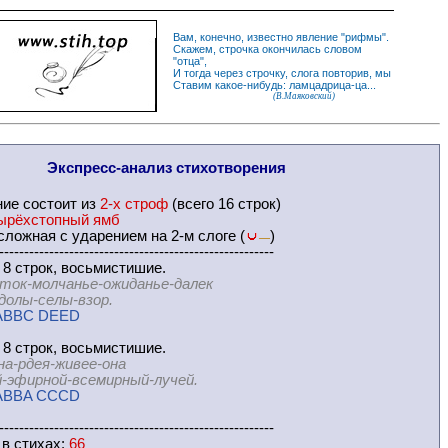
Вам, конечно, известно
явление
"
рифмы
".
Скажем,
строчка
окончилась словом
"
отца
",
И
тогда
через строчку, слога повторив, мы
Ставим какое-нибудь: ламцадрица-ца...
(В.Маяковский)
Экспресс-
анализ стихотворения
ние
состоит из
2-х строф
(всего 16 строк)
ырёхстопный ямб
ложная с ударением на 2-м слоге (
)
—
-------------------------------------------------------
 8 строк, восьмистишие.
ток-молчанье-ожиданье-далек
-селы-взор.
ABBC DEED
 8 строк, восьмистишие.
на-рдея-живее-она
рной-всемирный-лучей.
ABBA CCCD
-------------------------------------------------------
 в
стихах
:
66