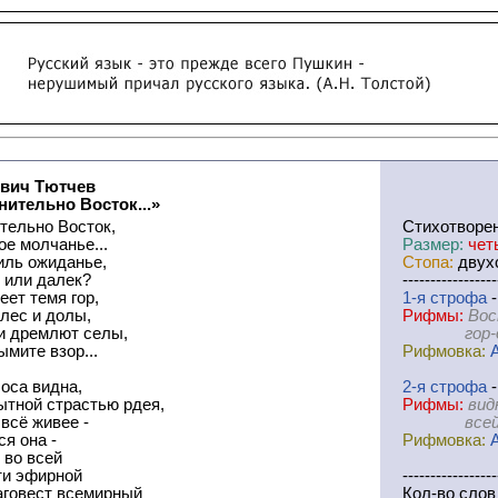
вич Тютчев
ительно Восток...»
тельно Восток,
Cтихотворе
е молчанье...
Размер:
чет
иль ожиданье,
Стопа:
двухс
 или далек?
-----------------
еет темя гор,
1-я
cтрофа
-
лес и долы,
Рифмы:
Вос
 и дремлют селы,
гор-долы
ымите взор...
Рифмовка:
оса видна,
2-я
cтрофа
-
ытной страстью рдея,
Рифмы:
вид
 всё живее -
всей-эфи
ся она -
Рифмовка:
 во всей
и эфирной
-----------------
аговест всемирный
Кол-во слов