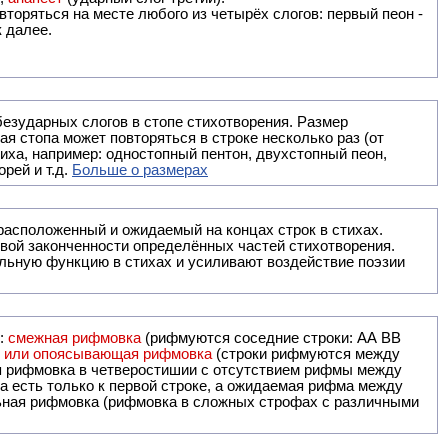
вторяться на месте любого из четырёх слогов: первый пеон -
к далее.
безударных слогов в стопе стихотворения. Размер
ая стопа может повторяться в строке несколько раз (от
тиха, например: одностопный пентон, двухстопный пеон,
рей и т.д.
Больше о размерах
ак правило, расположенный и ожидаемый на концах строк в стихах.
вой законченности определённых частей стихотворения.
льную функцию в стихах и усиливают воздействие поэзии
и:
смежная рифмовка
(рифмуются соседние строки: AA ВВ
я или опоясывающая рифмовка
(строки рифмуются между
я рифмовка в четверостишии с отсутствием рифмы между
 есть только к первой строке, а ожидаемая рифма между