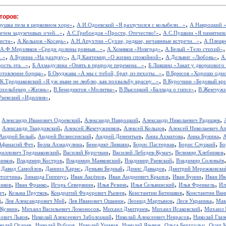
торов:
,
,
вушка пела в церковном хоре»
А.И.Одоевский «Я разлучился с колыбели...»
А.Навроцкий «
,
,
ачем задумчивых очей...»
А.С.Грибоедов «Прости, Отечество!»
А.С.Пушкин «Я памятник 
,
,
,
иста»
А.Кольцов «Косарь»
А.Н.Апухтин «Сухие, редкие, нечаянные встречи...»
А.Плещее
,
,
А.Ф.Мерзляков «Среди долины ровныя...»
А.Хомяков «Новград»
А.Белый «Тело стихий»
,
,
,
,
..»
А.Бунина «На разлуку»
А.Д.Кантемир «О жизни спокойной»
А.Дельвиг «Любовь»
А
,
,
ость эта...»
Б.Ахмадулина «Опять в природе перемена...»
Б.Лившиц «Закат у дворцового
,
,
отовление борща»
Б.Окуджава «А мы с тобой, брат, из пехоты...»
В.Брюсов «Хорошо одном
,
.К.Тредиаковский «Я уж ныне не люблю, как похвальбу красну...»
В.Курочкин «Бедовый кр
,
,
,
юхельбекер «Жизнь»
В.Бенедиктов «Молитва»
В.Высоцкий «Баллада о гипсе»
В.Жемчужн
,
Раевский «Идиллия»
,
,
,
,
Александр Иванович Одоевский
Александр Навроцкий
Александр Николаевич Радищев
,
,
,
,
Александр Твардовский
Алексей Жемчужников
Алексей Кольцов
Алексей Николаевич А
,
,
,
,
,
Андрей Белый
Андрей Вознесенский
Андрей Дементьев
Анна Ахматова
Анна Бунина
А
,
,
,
,
,
Афанасий Фет
Белла Ахмадулина
Бенедикт Лившиц
Борис Пастернак
Борис Слуцкий
Бо
,
,
,
риллович Тредиаковский
Василий Курочкин
Василий Лебедев-Кумач
Велимир Хлебников
,
,
,
,
ников
Владимир Костров
Владимир Маяковский
Владимир Раевский
Владимир Соловьёв
,
,
,
,
,
Давид Самойлов
Даниил Хармс
Демьян Бедный
Денис Давыдов
Дмитрий Мережковски
,
,
,
,
,
стопчина
Зинаида Гиппиус
Иван Аксёнов
Иван Андреевич Крылов
Иван Бунин
Иван Ив
,
,
,
,
,
,
иков
Иван Франко
Игорь Северянин
Илья Резник
Илья Сельвинский
Илья Френкель
Ил
,
,
,
,
ич
Козьма Прутков
Кондратий Федорович Рылеев
Константин Батюшков
Константин Ва
,
,
,
,
,
й
Лев Александрович Мей
Лев Иванович Ошанин
Леонид Мартынов
Леся Украинка
Мак
,
,
,
,
 Кузмин
Михаил Васильевич Ломоносов
Михаил Дмитриев
Михаил Исаковский
Михаил 
,
,
,
рович Львов
Николай Алексеевич Заболоцкий
Николай Алексеевич Некрасов
Николай Глаз
,
,
,
,
,
колай Огарев
Николай Рубцов
Николай Ушаков
Николай Языков
Ольга Берггольц
Осип 