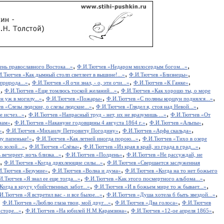
,
,
нь православного Востока...»
Ф.И.Тютчев «Недаром милосердым богом...»
,
,
.Тютчев «Как дымный столп светлеет в вышине!...»
Ф.И.Тютчев «Близнецы»
,
,
,
природа...»
Ф.И.Тютчев «Я очи знал, - о, эти очи...»
Ф.И.Тютчев «К Ганке»
,
,
»
Ф.И.Тютчев «Еще томлюсь тоской желаний...»
Ф.И.Тютчев «Как хорошо ты, о море
,
,
,
 уж в могилу...»
Ф.И.Тютчев «Пожары»
Ф.И.Тютчев «С поляны коршун поднялся...»
,
,
в «Слезы людские, о слезы людские...»
Ф.И.Тютчев «Глядел я, стоя над Невой...»
,
,
 исчез...»
Ф.И.Тютчев «Напрасный труд - нет, их не вразумишь ...»
Ф.И.Тютчев «От
,
,
,
нам»
Ф.И.Тютчев «Накануне годовщины 4 августа 1864 г.»
Ф.И.Тютчев «Альпы»
,
,
,
»
Ф.И.Тютчев «Михаилу Петровичу Погодину»
Ф.И.Тютчев «Арфа скальда»
,
,
у папеньке!»
Ф.И.Тютчев «Как летней иногда порою...»
Ф.И.Тютчев «Тихо в озере
,
,
,
 золой...»
Ф.И.Тютчев «Слёзы»
Ф.И.Тютчев «Из края в край, из града в град...»
,
,
вечереет, ночь близка...»
Ф.И.Тютчев «Полдень»
Ф.И.Тютчев «Не рассуждай, не
,
,
Ф.И.Тютчев «Когда дряхлеющие силы...»
Ф.И.Тютчев «Свершается заслуженная
,
,
И.Тютчев «Безумие»
Ф.И.Тютчев «Волна и дума»
Ф.И.Тютчев «Когда на то нет божьего
,
,
И.Тютчев «Я знал ее еще тогда...»
Ф.И.Тютчев «Как этого посмертного альбома...»
,
,
огда в кругу убийственных забот...»
Ф.И.Тютчев «И в божьем мире то ж бывает...»
,
,
И.Тютчев «Я встретил вас - и все былое...»
Ф.И.Тютчев «Душа хотела б быть звездой...»
,
,
,
Ф.И.Тютчев «Люблю глаза твои, мой друг...»
Ф.И.Тютчев «Два голоса»
Ф.И.Тютчев
,
,
,
сторе...»
Ф.И.Тютчев «На юбилей Н.М.Карамзина»
Ф.И.Тютчев «12-ое апреля 1865»