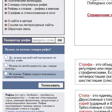
Поэтический календарь
Победных сол
Словарь популярных рифм
Рифмы к словам
и
рифмы к именам
О рифме и стихосложении в сети
Справочник 
О сайте и авторе
Ссылки на литературные сайты
Обратная связь
Генератор рифм
Нужны ли поэтам словари рифм?
Да, нужны как рабочий инструмент по
подбору рифм.
Строфа
- это объединение дв
Нужны по необходимости, как «скорая
регулярно или периодически повторяющееся в стихотворении. Большинство стихотворений делятся на строфы и т.о. являются
помощь».
строфическими. Если разделения на строфы
Не нужны. Рифмы следует вспоминать
четверостишие (ка
самостоятельно.
шестистишие (секс
Голосовать
Рифма
(от греч. rhythmós - стройность,
Стопа
- это едини
соразмерность) — созвучие стихотворных
Двухсложные стопы
строк, имеющее фоническое, метрическое и
хорей
(ударный и б
композиционное значение.
Рифма
подчёркивает границу между стихами и
Трёхсложные стопы
объединяет стихи в
строфы
.
дактиль
(ударный с
Словарь разновидностей рифмы