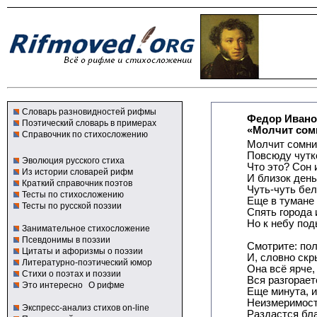
Словарь разновидностей рифмы
Федор Ивано
Поэтический словарь в примерах
«Молчит сомн
Справочник по стихосложению
Молчит сомни
Повсюду чутко
Эволюция русского стиха
Что это? Сон 
Из истории словарей рифм
И близок день
Краткий справочник поэтов
Чуть-чуть бел
Тесты по стихосложению
Еще в тумане 
Тесты по русской поэзии
Спять города
Но к небу под
Занимательное стихосложение
Псевдонимы в поэзии
Смотрите: пол
Цитаты и афоризмы о поэзии
И, словно скр
Литературно-поэтический юмор
Она всё ярче,
Стихи о поэтах и поэзии
Вся разгорает
Это интересно
О рифме
Еще минута, и
Неизмеримост
Экспресс-анализ стихов on-line
Раздастся бл