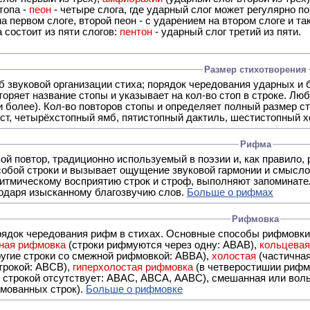
топа -
пеон
- четыре слога, где ударный слог может регулярно по
а первом слоге, второй пеон - с ударением на втором слоге и та
 состоит из пяти слогов:
пентон
- ударный слог третий из пяти.
Размер стихотворения
б звуковой организации стиха; порядок чередования ударных и 
оряет название стопы и указывает на кол-во стоп в строке. Люб
 и более). Кол-во повторов стопы и определяет полный размер с
ст, четырёхстопный ямб, пятистопный дактиль, шестистопный хо
Рифма
- это звуковой повтор, традиционно используемый в поэзии и, к
обой строки и вызывает ощущение звуковой гармонии и смысло
итмическому восприятию строк и строф, выполняют запоминате
годаря изысканному благозвучию слов.
Больше о рифмах
Рифмовка
рядок чередования рифм в стихах. Основные способы рифмовк
ная рифмовка
(строки рифмуются через одну: ABAB),
кольцева
ерез две другие строки со смежной рифмовкой: ABBA),
холостая
(частична
строкой: АBCB),
гиперхолостая рифмовка
(в четверостишии рифма
 ABAC, ABCA, AABC), смешанная или вольная рифмовка (рифмовка в сложных строфах с различными
мованных строк).
Больше о рифмовке