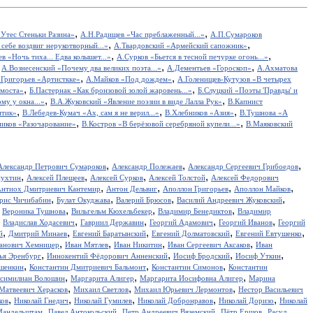
,
,
Утес Cтеньки Разина»
А.Н.Радищев «Час преблаженный...»
А.П.Сумароков
,
,
себе воздвиг нерукотворный...»
А.Твардовский «Армейский сапожник»
,
,
в «Ночь тиха... Едва колышет...»
А.Сурков «Бьется в тесной печурке огонь...»
,
,
,
А.Вознесенский «Почему два великих поэта...»
А.Дементьев «Гороскоп»
А.Ахматова
,
,
.Григорьев «Артисткке»
А.Майков «Под дождем»
А.Голенищев-Кутузов «В четырех
,
,
 моста»
Б.Пастернак «Как бронзовой золой жаровень...»
Б.Слуцкий «Поэты 'Правды' и
,
,
у у окна...»
В.А.Жуковский «Явление поэзии в виде Лалла Рук»
В.Капнист
,
,
,
итик»
В.Лебедев-Кумач «Ах, сам я не верил...»
В.Хлебников «Азия»
В.Тушнова «А
,
,
иков «Разочарование»
В.Костров «В берёзовой серебряной купели...»
В.Маяковский
,
,
,
Александр Петрович Сумароков
Александр Полежаев
Александр Сергеевич Грибоедов
,
,
,
,
пухтин
Алексей Плещеев
Алексей Сурков
Алексей Толстой
Алексей Федорович
,
,
,
,
нтиох Дмитриевич Кантемир
Антон Дельвиг
Аполлон Григорьев
Аполлон Майков
,
,
,
,
рис Чичибабин
Булат Окуджава
Валерий Брюсов
Василий Андреевич Жуковский
,
,
,
,
Вероника Тушнова
Вильгельм Кюхельбекер
Владимир Бенедиктов
Владимир
,
,
,
,
,
Владислав Ходасевич
Гавриил Державин
Георгий Адамович
Георгий Иванов
Георгий
,
,
,
,
,
й
Дмитрий Минаев
Евгений Баратынский
Евгений Долматовский
Евгений Евтушенко
,
,
,
,
анович Хемницер
Иван Мятлев
Иван Никитин
Иван Сергеевич Аксаков
Иван
,
,
,
,
ья Эренбург
Иннокентий Фёдорович Анненский
Иосиф Бродский
Иосиф Уткин
,
,
,
ншенкин
Константин Дмитриевич Бальмонт
Константин Симонов
Константин
,
,
,
симилиан Волошин
Маргарита Алигер
Маргарита Иосифовна Алигер
Марина
,
,
,
Матвеевич Херасков
Михаил Светлов
Михаил Юрьевич Лермонтов
Нестор Васильевич
,
,
,
,
,
ков
Николай Гнедич
Николай Гумилев
Николай Добронравов
Николай Доризо
Николай
,
,
,
,
Мандельштам
Павел Антокольский
Петр Андреевич Вяземский
Пётр Ершов
Расул