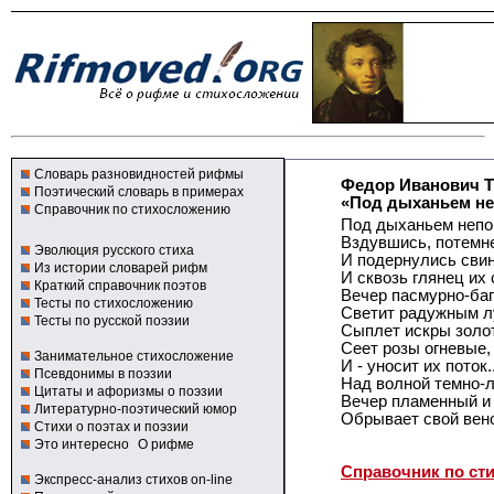
Словарь разновидностей рифмы
Федор Иванович 
Поэтический словарь в примерах
«Под дыханьем не
Справочник по стихосложению
Под дыханьем непо
Вздувшись, потемн
Эволюция русского стиха
И подернулись свин
Из истории словарей рифм
И сквозь глянец их
Краткий справочник поэтов
Вечер пасмурно-ба
Тесты по стихосложению
Светит радужным л
Тесты по русской поэзии
Сыплет искры золо
Сеет розы огневые,
Занимательное стихосложение
И - уносит их поток..
Псевдонимы в поэзии
Над волной темно-
Цитаты и афоризмы о поэзии
Вечер пламенный и
Литературно-поэтический юмор
Обрывает свой вено
Стихи о поэтах и поэзии
Это интересно
О рифме
Справочник по ст
Экспресс-анализ стихов on-line