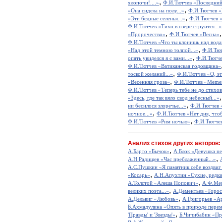
,
хлопочи!....»
Ф.И.Тютчев «Последний
,
«Она сидела на полу...»
Ф.И.Тютчев «К
,
«Эти бедные селенья...»
Ф.И.Тютчев «
Ф.И.Тютчев «Тихо в озере струится...»
,
«Пророчество»
Ф.И.Тютчев «Весна»
Ф.И.Тютчев «Что ты клонишь над вода
,
«Над этой темною толпой...»
Ф.И.Тют
,
опять увиделся я с вами...»
Ф.И.Тютче
Ф.И.Тютчев «Ватиканская годовщина»
,
тоской желаний...»
Ф.И.Тютчев «О, это
,
«Весенняя гроза»
Ф.И.Тютчев «Meme
Ф.И.Тютчев «Теперь тебе не до стихов.
«Здесь, где так вяло свод небесный...»
,
ни бесилося злоречье...»
Ф.И.Тютчев 
,
ночное...»
Ф.И.Тютчев «Нет дня, чтоб
,
Ф.И.Тютчев «Рим ночью»
Ф.И.Тютчев
Анализ стихов других авторов:
,
А.Барто «Бычок»
А.Блок «Девушка пе
,
А.Н.Радищев «Час преблаженный...»
А.С.Пушкин «Я памятник себе воздвиг
,
«Косарь»
А.Н.Апухтин «Сухие, редкие
,
А.Толстой «Алеша Попович»
А.Ф.Мер
,
великих поэта...»
А.Дементьев «Горос
,
А.Дельвиг «Любовь»
А.Григорьев «А
Б.Ахмадулина «Опять в природе перем
,
'Правды' и 'Звезды'»
Б.Чичибабин «Пр