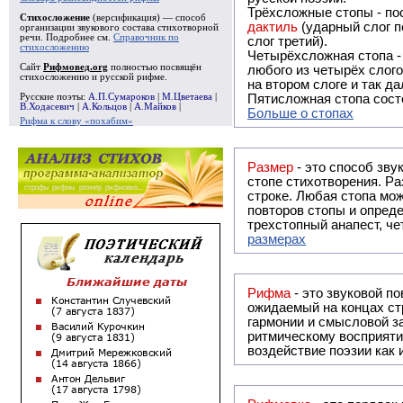
Трёхсложные стопы - пос
Стихосложение
(версификация) — способ
дактиль
(ударный слог п
организации звукового состава стихотворной
речи. Подробнее см.
Справочник по
слог третий).
стихосложению
Четырёхсложная стопа 
Сайт
Рифмовед.org
полностью посвящён
любого из четырёх слого
стихосложению и русской рифме.
на втором слоге и так да
Русские поэты:
А.П.Сумароков
|
М.Цветаева
|
Пятисложная стопа состо
В.Ходасевич
|
А.Кольцов
|
А.Майков
|
Больше о стопах
Рифма к слову «похабим»
Размер
- это способ зву
стопе стихотворения. Ра
строке. Любая стопа мож
повторов стопы и опреде
трехстопный анапест, че
размерах
Рифма
- это звуковой повтор, традиционно используемый в поэзии и, как прав
ожидаемый на концах ст
гармонии и смысловой з
ритмическому восприяти
воздействие поэзии как