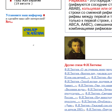
Рифмовка
- это порядок
(рифмуются соседние ст
ABAB),
кольцевая или 
строки со смежной рифм
Установите наш информер
рифмы между первой и т
и сделайте ваш сайт интересней!
только к первой строке,
Код...
ABCA, AABC), смешанная или вольная рифмовка (рифмовка в сложных строфах с различными
комбинациями рифмован
Другие
стихи Ф.И.Тютчева:
Ф.И.Тютчев «О, не тревожь меня укоро
Ф.И.Тютчев «Кончен пир, умолкли хор
,
И тем она верней...»
Ф.И.Тютчев «Когд
Ф.И.Тютчев «Тихой ночью, поздним ле
,
бывает...»
Ф.И.Тютчев «Увы, что нашег
,
«Весенние воды»
Ф.И.Тютчев «Черно
,
предугадать...»
Ф.И.Тютчев «Свершает
,
России...»
Ф.И.Тютчев «Над виноград
,
просторе...»
Ф.И.Тютчев «Проблеск»
,
«Дым»
Ф.И.Тютчев «Ужасный сон отя
,
ое апреля 1865»
Ф.И.Тютчев «Певучес