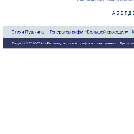
А
Б
В
Г
Д
Стихи Пушкина
Генератор рифм «Большой крокодил»
Copyright © 2010-2026 «Рифмовед.org» - всё о рифме и стихосложении. При испол