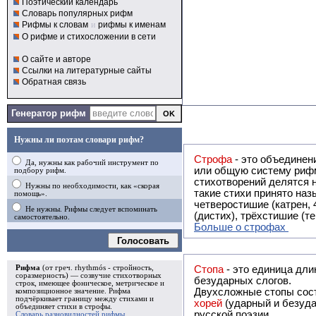
Поэтический календарь
Словарь популярных рифм
Рифмы к словам
и
рифмы к именам
О рифме и стихосложении в сети
О сайте и авторе
Ссылки на литературные сайты
Обратная связь
Генератор рифм
Нужны ли поэтам словари рифм?
Строфа
- это объединение двух и
Да, нужны как рабочий инструмент по
или общую систему рифм, и регулярно или периодически п
подбору рифм.
стихотворений делятся на строфы и т.о. являются строфическими. Ес
Нужны по необходимости, как «скорая
такие стихи принято называть астрофическими. Самая популярная строфа в русской поэзии -
помощь».
четверостишие (катрен,
Не нужны. Рифмы следует вспоминать
(дистих), трёхстишие (т
самостоятельно.
Больше о строфах
Голосовать
Рифма
(от греч. rhythmós - стройность,
Стопа
- это единица дли
соразмерность) — созвучие стихотворных
безударных слогов.
строк, имеющее фоническое, метрическое и
Двухсложные стопы сост
композиционное значение.
Рифма
подчёркивает границу между стихами и
хорей
(ударный и безуда
объединяет стихи в
строфы
.
русской поэзии.
Словарь разновидностей рифмы