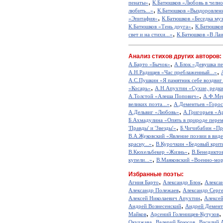
,
пенаты»
К.Батюшков «Любовь в челно
,
любить...»
К.Батюшков «Выздоровлен
,
«Эпитафия»
К.Батюшков «Беседка му
,
К.Батюшков «Тень друга»
К.Батюшко
,
свет и на стихи...»
К.Батюшков «В Лаис
Анализ стихов других авторов:
,
А.Барто «Бычок»
А.Блок «Девушка пе
,
А.Н.Радищев «Час преблаженный...»
А.С.Пушкин «Я памятник себе воздвиг
,
«Косарь»
А.Н.Апухтин «Сухие, редкие
,
А.Толстой «Алеша Попович»
А.Ф.Мер
,
великих поэта...»
А.Дементьев «Горос
,
А.Дельвиг «Любовь»
А.Григорьев «А
Б.Ахмадулина «Опять в природе перем
,
'Правды' и 'Звезды'»
Б.Чичибабин «Пр
В.А.Жуковский «Явление поэзии в виде
,
красну...»
В.Курочкин «Бедовый крит
,
В.Кюхельбекер «Жизнь»
В.Бенедикто
,
купели...»
В.Маяковский «Военно-мор
Избранные поэты:
,
,
Агния Барто
Александр Блок
Алекса
,
Александр Полежаев
Александр Серг
,
Алексей Николаевич Апухтин
Алексе
,
Андрей Вознесенский
Андрей Демент
,
,
Майков
Арсений Голенищев-Кутузов
,
,
Окуджава
Валерий Брюсов
Василий 