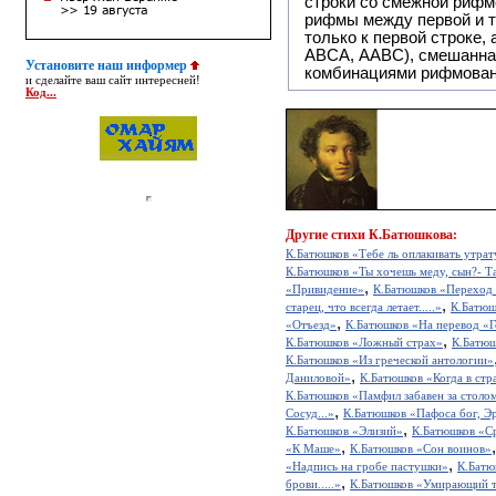
строки со смежной рифм
рифмы между первой и т
только к первой строке,
ABCA, AABC), смешанная или вольная рифмовка (рифмовка в сложных строфах с различными
Установите наш информер
комбинациями рифмован
и сделайте ваш сайт интересней!
Код...
Другие
стихи К.Батюшкова:
К.Батюшков «Тебе ль оплакивать утрат
К.Батюшков «Ты хочешь меду, сын?- Та
,
«Привидение»
К.Батюшков «Переход ч
,
старец, что всегда летает.....»
К.Батюш
,
«Отъезд»
К.Батюшков «На перевод «Г
,
К.Батюшков «Ложный страх»
К.Батюш
К.Батюшков «Из греческой антологии»
,
Даниловой»
К.Батюшков «Когда в стра
К.Батюшков «Памфил забавен за столом
,
Сосуд...»
К.Батюшков «Пафоса бог, Эр
,
К.Батюшков «Элизий»
К.Батюшков «С
,
«К Маше»
К.Батюшков «Сон воинов»
,
«Надпись на гробе пастушки»
К.Батю
,
брови.....»
К.Батюшков «Умирающий т