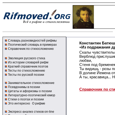
Словарь разновидностей рифмы
Константин Батю
Поэтический словарь в примерах
«Из подражания д
Справочник по стихосложению
Скалы чувствитель
Верблюд прислушив
Эволюция русского стиха
любви,
Из истории словарей рифм
Стеня под бременем
Краткий справочник поэтов
Ты видишь - розы п
Тесты по стихосложению
В долине Йемена от
Тесты по русской поэзии
А ты, красавица... 
Занимательное стихосложение
Псевдонимы в поэзии
Справочник по ст
Цитаты и афоризмы о поэзии
Литературно-поэтический юмор
Стихи о поэтах и поэзии
Это интересно
О рифме
Экспресс-анализ стихов on-line