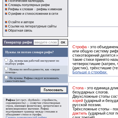
Поэтический календарь
Словарь популярных рифм
Рифмы к словам
и
рифмы к именам
О рифме и стихосложении в сети
О сайте и авторе
Ссылки на литературные сайты
Обратная связь
Генератор рифм
Строфа
- это объединение двух и
или общую систему рифм, и регулярно или периодически п
Нужны ли поэтам словари рифм?
стихотворений делятся на строфы и т.о. являются строфическими. Ес
такие стихи принято называть астрофическими. Самая популярная строфа в русской поэзии -
Да, нужны как рабочий инструмент по
четверостишие (катрен,
подбору рифм.
(дистих), трёхстишие (т
Нужны по необходимости, как «скорая
Больше о строфах
помощь».
Не нужны. Рифмы следует вспоминать
самостоятельно.
Стопа
- это единица дли
Голосовать
безударных слогов.
Двухсложные стопы сост
Рифма
(от греч. rhythmós - стройность,
хорей
(ударный и безуда
соразмерность) — созвучие стихотворных
русской поэзии.
строк, имеющее фоническое, метрическое и
Трёхсложные стопы - пос
композиционное значение.
Рифма
подчёркивает границу между стихами и
дактиль
(ударный слог п
объединяет стихи в
строфы
.
слог третий).
Словарь разновидностей рифмы