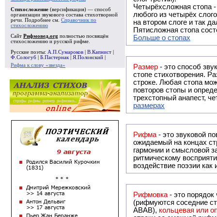
Четырёхсложная стопа 
Стихосложение
(версификация) — способ
любого из четырёх слого
организации звукового состава стихотворной
речи. Подробнее см.
Справочник по
на втором слоге и так да
стихосложению
Пятисложная стопа состо
Сайт
Рифмовед.org
полностью посвящён
Больше о стопах
стихосложению и русской рифме.
Русские поэты:
А.П.Сумароков
|
В.Капнист
|
Ф.Сологуб
|
Б.Пастернак
|
Я.Полонский
|
Рифма к слову «звезда»
Размер
- это способ зву
стопе стихотворения. Ра
строке. Любая стопа мож
повторов стопы и опреде
трехстопный анапест, че
размерах
Рифма
- это звуковой повтор, традиционно используемый в поэзии и, как прав
ожидаемый на концах ст
гармонии и смысловой з
ритмическому восприяти
воздействие поэзии как
Рифмовка
- это порядок
(рифмуются соседние ст
ABAB),
кольцевая или 