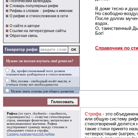
Поэтический календарь
Словарь популярных рифм
В доме тесно и душ
Рифмы к словам
и
рифмы к именам
Но свободно-возду
О рифме и стихосложении в сети
После долгих мучен
вздох.
О сайте и авторе
О, таинственный Дь
Ссылки на литературные сайты
Бог!
Обратная связь
Справочник по ст
Генератор рифм
Нужно ли поэтам изучать своё ремесло?
Да, профессиональный поэт должен
основательно разбираться в стихосложении.
Нет, поэзия - свободный полёт мысли, и
учиться этому нет необходимости.
Нужно знать основы для общего развития.
Голосовать
Строфа
- это объединение двух и
Рифма
(от греч. rhythmós - стройность,
соразмерность) — созвучие стихотворных
или общую систему рифм, и регулярно или периодически п
строк, имеющее фоническое, метрическое и
стихотворений делятся на строфы и т.о. являются строфическими. Ес
композиционное значение.
Рифма
подчёркивает границу между стихами и
такие стихи принято называть астрофическими. Самая популярная строфа в русской поэзии -
объединяет стихи в
строфы
.
четверостишие (катрен,
Словарь разновидностей рифмы