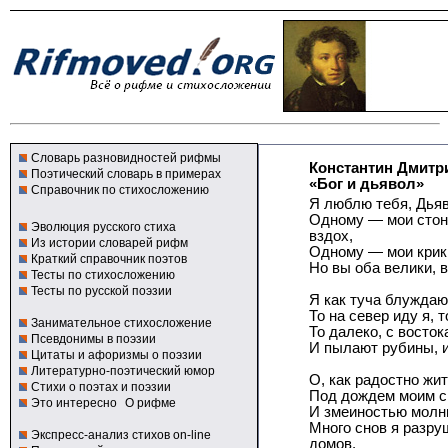
Словарь разновидностей рифмы
Константин Дмитр
Поэтический словарь в примерах
«Бог и дьявол»
Справочник по стихосложению
Я люблю тебя, Дьяв
Одному — мои стон
Эволюция русского стиха
вздох,
Из истории словарей рифм
Одному — мои крики
Краткий справочник поэтов
Но вы оба велики, 
Тесты по стихосложению
Тесты по русской поэзии
Я как туча блуждаю,
То на север иду я, т
Занимательное стихосложение
То далеко, с восток
Псевдонимы в поэзии
И пылают рубины, и 
Цитаты и афоризмы о поэзии
Литературно-поэтический юмор
О, как радостно жит
Стихи о поэтах и поэзии
Под дождем моим с
Это интересно
О рифме
И змеиностью молни
Много снов я разруш
Экспресс-анализ стихов on-line
домов.