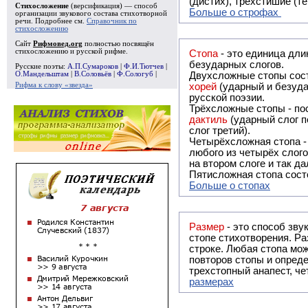
(дистих), трёхстишие (т
Стихосложение
(версификация) — способ
Больше о строфах
организации звукового состава стихотворной
речи. Подробнее см.
Справочник по
стихосложению
Сайт
Рифмовед.org
полностью посвящён
стихосложению и русской рифме.
Стопа
- это единица дли
безударных слогов.
Русские поэты:
А.П.Сумароков
|
Ф.И.Тютчев
|
О.Мандельштам
|
В.Соловьёв
|
Ф.Сологуб
|
Двухсложные стопы сост
Рифма к слову «звезда»
хорей
(ударный и безуда
русской поэзии.
Трёхсложные стопы - пос
дактиль
(ударный слог п
слог третий).
Четырёхсложная стопа 
любого из четырёх слого
на втором слоге и так да
Пятисложная стопа состо
Больше о стопах
Размер
- это способ зву
стопе стихотворения. Ра
строке. Любая стопа мож
повторов стопы и опреде
трехстопный анапест, че
размерах