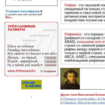
Рифма
- это звуковой повтор, традиционно используемый в поэзии и, как прав
ожидаемый на концах ст
Установите наш информер
гармонии и смысловой з
и сделайте ваш сайт интересней!
ритмическому восприяти
Код...
воздействие поэзии как
Рифмовка
- это порядок
(рифмуются соседние ст
ABAB),
кольцевая или 
строки со смежной рифм
рифмы между первой и т
только к первой строке,
ABCA, AABC), смешанная или вольная рифмовка (рифмовка в сложных строфах с различными
комбинациями рифмован
Другие
стихи Константина Бальмо
,
К.Д.Бальмонт «Золотая рыбка»
К.Д.Б
К.Д.Бальмонт «Меж подводных стебле