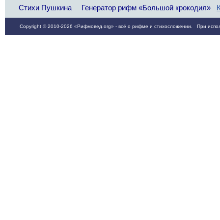
Стихи Пушкина
Генератор рифм «Большой крокодил»
Copyright © 2010-2026 «Рифмовед.org» - всё о рифме и стихосложении. При испол