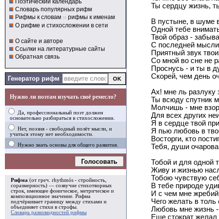
Поэтический календарь
Ты сердцу жизнь, т
Словарь популярных рифм
Рифмы к словам
и
рифмы к именам
В пустыне, в шуме 
О рифме и стихосложении в сети
Одной тебе внимат
Твой образ - забыв
О сайте и авторе
С последней мысли
Ссылки на литературные сайты
Приятный звук твои
Обратная связь
Со мной во сне не р
Проснусь - и ты в 
Скорей, чем день о
Генератор рифм
Ах! мне ль разлуку 
Нужно ли поэтам изучать своё ремесло?
Ты всюду спутник м
Молчишь - мне взор
Да, профессиональный поэт должен
Для всех других не
основательно разбираться в стихосложении.
Я в сердце твой пр
Нет, поэзия - свободный полёт мысли, и
Я пью любовь в тво
учиться этому нет необходимости.
Восторги, кто пости
Нужно знать основы для общего развития.
Тебя, души очаров
Голосовать
Тобой и для одной 
Живу и жизнью нас
Тобою чувствую се
Рифма
(от греч. rhythmós - стройность,
В тебе природе уди
соразмерность) — созвучие стихотворных
строк, имеющее фоническое, метрическое и
И с чем мне жребий
композиционное значение.
Рифма
Чего желать в толь
подчёркивает границу между стихами и
объединяет стихи в
строфы
.
Любовь мне жизнь -
Словарь разновидностей рифмы
Еще стократ желал