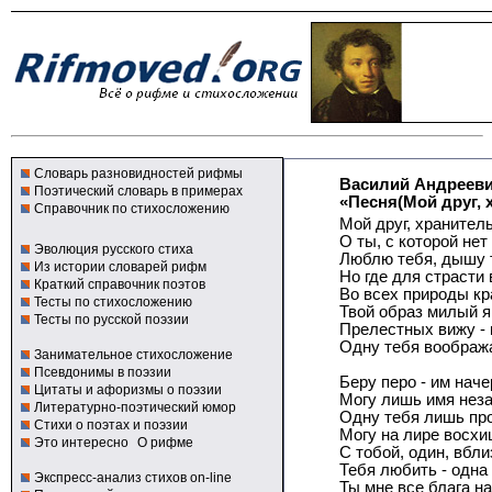
Словарь разновидностей рифмы
Василий Андреев
Поэтический словарь в примерах
«Песня(Мой друг, х
Справочник по стихосложению
Мой друг, хранитель
О ты, с которой нет
Эволюция русского стиха
Люблю тебя, дышу 
Из истории словарей рифм
Но где для страсти
Краткий справочник поэтов
Во всех природы кр
Тесты по стихосложению
Твой образ милый я
Тесты по русской поэзии
Прелестных вижу - 
Одну тебя воображ
Занимательное стихосложение
Псевдонимы в поэзии
Беру перо - им наче
Цитаты и афоризмы о поэзии
Могу лишь имя нез
Литературно-поэтический юмор
Одну тебя лишь пр
Стихи о поэтах и поэзии
Могу на лире восхи
Это интересно
О рифме
С тобой, один, вбли
Тебя любить - одна
Экспресс-анализ стихов on-line
Ты мне все блага на