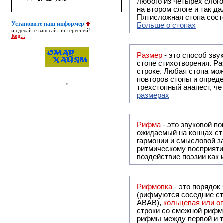
любого из четырёх слого
на втором слоге и так да
Пятисложная стопа состо
Установите наш информер
Больше о стопах
и сделайте ваш сайт интересней!
Код...
Размер
- это способ зву
стопе стихотворения. Ра
строке. Любая стопа мож
повторов стопы и опреде
трехстопный анапест, че
размерах
Рифма
- это звуковой повтор, традиционно используемый в поэзии и, как прав
ожидаемый на концах ст
гармонии и смысловой з
ритмическому восприяти
воздействие поэзии как
Рифмовка
- это порядок
(рифмуются соседние ст
ABAB),
кольцевая или 
строки со смежной рифм
рифмы между первой и т