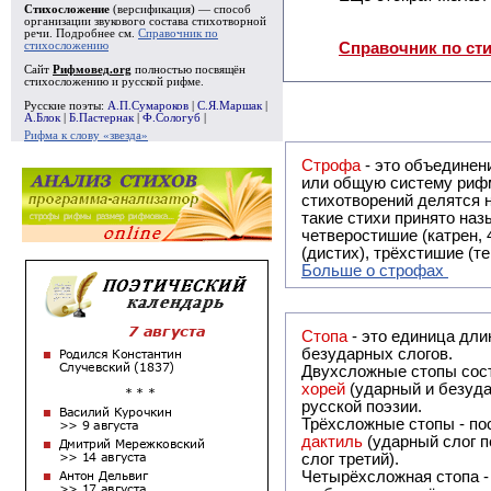
Стихосложение
(версификация) — способ
организации звукового состава стихотворной
речи. Подробнее см.
Справочник по
стихосложению
Справочник по ст
Сайт
Рифмовед.org
полностью посвящён
стихосложению и русской рифме.
Русские поэты:
А.П.Сумароков
|
С.Я.Маршак
|
А.Блок
|
Б.Пастернак
|
Ф.Сологуб
|
Рифма к слову «звезда»
Строфа
- это объединение двух и
или общую систему рифм, и регулярно или периодически п
стихотворений делятся на строфы и т.о. являются строфическими. Ес
такие стихи принято называть астрофическими. Самая популярная строфа в русской поэзии -
четверостишие (катрен,
(дистих), трёхстишие (т
Больше о строфах
Стопа
- это единица дли
безударных слогов.
Двухсложные стопы сост
хорей
(ударный и безуда
русской поэзии.
Трёхсложные стопы - пос
дактиль
(ударный слог п
слог третий).
Четырёхсложная стопа 