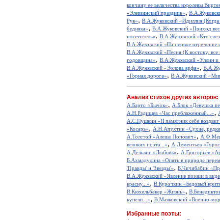
кончину ее величества королевы Вирт
,
«Элевзинский праздник»
В.А.Жуковск
,
Рук»
В.А.Жуковский «Идиллия (Когда 
,
бедняка»
В.А.Жуковский «Приход ве
,
посетитель»
В.А.Жуковский «Кто слез 
В.А.Жуковский «На первое отречение 
В.А.Жуковский «Песня (К востоку, все к
,
годовщина»
В.А.Жуковский «Уллин и 
,
В.А.Жуковский «Эолова арфа»
В.А.Жу
,
«Горная дорога»
В.А.Жуковский «Ми
Анализ стихов других авторов:
,
А.Барто «Бычок»
А.Блок «Девушка пе
,
А.Н.Радищев «Час преблаженный...»
А.С.Пушкин «Я памятник себе воздвиг
,
«Косарь»
А.Н.Апухтин «Сухие, редкие
,
А.Толстой «Алеша Попович»
А.Ф.Мер
,
великих поэта...»
А.Дементьев «Горос
,
А.Дельвиг «Любовь»
А.Григорьев «А
Б.Ахмадулина «Опять в природе перем
,
'Правды' и 'Звезды'»
Б.Чичибабин «Пр
В.А.Жуковский «Явление поэзии в виде
,
красну...»
В.Курочкин «Бедовый крит
,
В.Кюхельбекер «Жизнь»
В.Бенедикто
,
купели...»
В.Маяковский «Военно-мор
Избранные поэты: