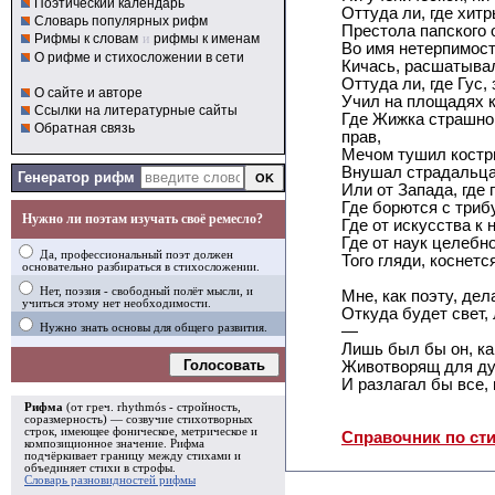
Поэтический календарь
Оттуда ли, где хитр
Словарь популярных рифм
Престола папского 
Рифмы к словам
и
рифмы к именам
Во имя нетерпимост
О рифме и стихосложении в сети
Кичась, расшатыва
Оттуда ли, где Гус,
О сайте и авторе
Учил на площадях к
Ссылки на литературные сайты
Где Жижка страшно 
Обратная связь
прав,
Мечом тушил костры
Внушал страдальца
Генератор рифм
Или от Запада, где 
Где борются с триб
Нужно ли поэтам изучать своё ремесло?
Где от искусства к 
Где от наук целебно
Да, профессиональный поэт должен
Того гляди, коснетс
основательно разбираться в стихосложении.
Нет, поэзия - свободный полёт мысли, и
Мне, как поэту, дела
учиться этому нет необходимости.
Откуда будет свет,
Нужно знать основы для общего развития.
—
Лишь был бы он, ка
Голосовать
Животворящ для ду
И разлагал бы все, 
Рифма
(от греч. rhythmós - стройность,
соразмерность) — созвучие стихотворных
строк, имеющее фоническое, метрическое и
Справочник по ст
композиционное значение.
Рифма
подчёркивает границу между стихами и
объединяет стихи в
строфы
.
Словарь разновидностей рифмы