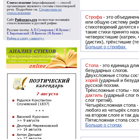
Стихосложение
(версификация) — способ
организации звукового состава стихотворной
речи. Подробнее см.
Справочник по
стихосложению
Строфа
- это объединение двух и
Сайт
Рифмовед.org
полностью посвящён
или общую систему рифм, и регулярно или периодически п
стихосложению и русской рифме.
стихотворений делятся на строфы и т.о. являются строфическими. Ес
Русские поэты:
А.П.Сумароков
|
И.Бунин
|
такие стихи принято называть астрофическими. Самая популярная строфа в русской поэзии -
Е.Баратынский
|
В.Брюсов
|
И.Бунин
|
четверостишие (катрен,
Рифма к слову «закопчу»
(дистих), трёхстишие (т
Больше о строфах
Стопа
- это единица дли
безударных слогов.
Двухсложные стопы сост
хорей
(ударный и безуда
русской поэзии.
Трёхсложные стопы - пос
дактиль
(ударный слог п
слог третий).
Четырёхсложная стопа 
любого из четырёх слого
на втором слоге и так да
Пятисложная стопа состо
Больше о стопах