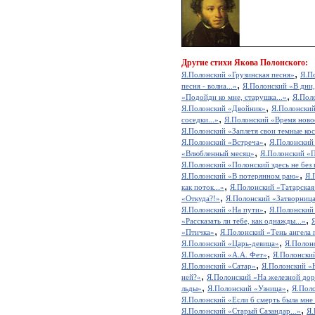
Другие
стихи Якова Полонского:
,
Я.Полонский «Грузинская песня»
Я.П
,
песня - волна...»
Я.Полонский «В дни,
,
«Подойди ко мне, старушка...»
Я.Пол
,
Я.Полонский «Двойник»
Я.Полонский
,
соседки...»
Я.Полонский «Время новое
Я.Полонский «Заплетя свои темные кос
,
Я.Полонский «Встреча»
Я.Полонский 
,
«Влюбленный месяц»
Я.Полонский «П
Я.Полонский «Полонский здесь не без п
,
Я.Полонский «В потерянном раю»
Я.
,
как поток...»
Я.Полонский «Татарская
,
«Откуда?!»
Я.Полонский «Затворниц
,
Я.Полонский «На пути»
Я.Полонский
,
«Рассказать ли тебе, как однажды...»
Я
,
«Птичка»
Я.Полонский «Тень ангела 
,
Я.Полонский «Царь-девица»
Я.Полонс
,
Я.Полонский «А.А. Фет»
Я.Полонский
,
Я.Полонский «Сатар»
Я.Полонский «
,
ней?»
Я.Полонский «На железной дор
,
,
льды»
Я.Полонский «Узница»
Я.Поло
Я.Полонский «Если б смерть была мне 
,
Я.Полонский «Старый Сазандар...»
Я.