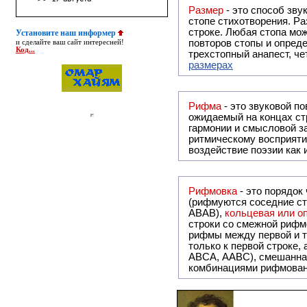
Размер
- это способ зву
стопе стихотворения. Ра
строке. Любая стопа мож
Установите наш информер
повторов стопы и опреде
и сделайте ваш сайт интересней!
Код...
трехстопный анапест, че
размерах
Рифма
- это звуковой повтор, традиционно используемый в поэзии и, как прав
ожидаемый на концах ст
гармонии и смысловой з
ритмическому восприяти
воздействие поэзии как
Рифмовка
- это порядок
(рифмуются соседние ст
ABAB),
кольцевая или 
строки со смежной рифм
рифмы между первой и т
только к первой строке,
ABCA, AABC), смешанная или вольная рифмовка (рифмовка в сложных строфах с различными
комбинациями рифмован