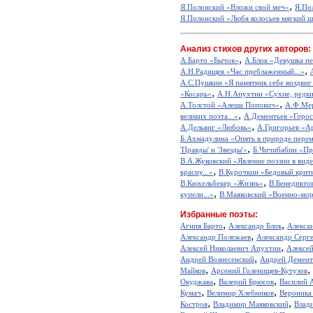
,
Я.Полонский «Вложи свой меч»
Я.По
Я.Полонский «Любя колосьев мягкий ш
Анализ стихов других авторов:
,
А.Барто «Бычок»
А.Блок «Девушка пе
,
А.Н.Радищев «Час преблаженный...»
А.С.Пушкин «Я памятник себе воздвиг
,
«Косарь»
А.Н.Апухтин «Сухие, редкие
,
А.Толстой «Алеша Попович»
А.Ф.Мер
,
великих поэта...»
А.Дементьев «Горос
,
А.Дельвиг «Любовь»
А.Григорьев «А
Б.Ахмадулина «Опять в природе перем
,
'Правды' и 'Звезды'»
Б.Чичибабин «Пр
В.А.Жуковский «Явление поэзии в виде
,
красну...»
В.Курочкин «Бедовый крит
,
В.Кюхельбекер «Жизнь»
В.Бенедикто
,
купели...»
В.Маяковский «Военно-мор
Избранные поэты:
,
,
Агния Барто
Александр Блок
Алекса
,
Александр Полежаев
Александр Серг
,
Алексей Николаевич Апухтин
Алексе
,
Андрей Вознесенский
Андрей Демент
,
,
Майков
Арсений Голенищев-Кутузов
,
,
Окуджава
Валерий Брюсов
Василий 
,
,
Кумач
Велимир Хлебников
Вероника
,
,
Костров
Владимир Маяковский
Влад