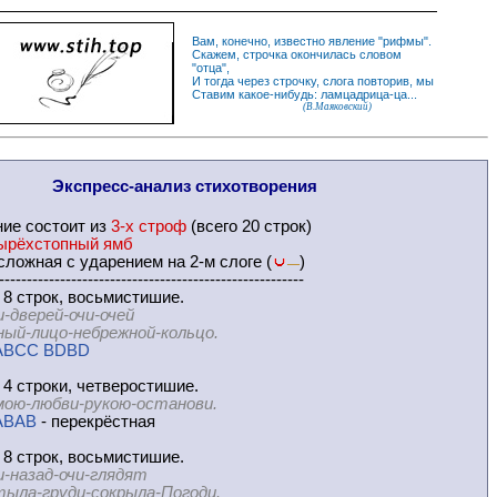
Вам, конечно, известно
явление
"
рифмы
".
Скажем,
строчка
окончилась словом
"
отца
",
И
тогда
через строчку, слога повторив, мы
Ставим какое-нибудь: ламцадрица-ца...
(В.Маяковский)
Экспресс-
анализ стихотворения
ние
состоит из
3-х строф
(всего 20 строк)
ырёхстопный ямб
ложная с ударением на 2-м слоге (
)
—
-------------------------------------------------------
 8 строк, восьмистишие.
и-дверей-очи-очей
ицо-небрежной-кольцо.
ABCC BDBD
 4 строки, четверостишие.
ою-любви-рукою-останови.
ABAB
- перекрёстная
 8 строк, восьмистишие.
и-назад-очи-глядят
груди-сокрыла-Погоди.