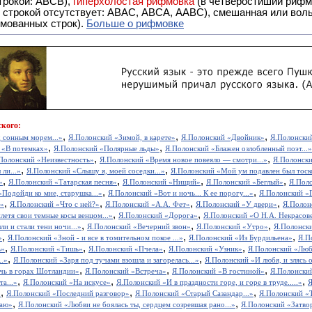
строкой: АBCB),
гиперхолостая рифмовка
(в четверостишии рифма
 ABAC, ABCA, AABC), смешанная или вольная рифмовка (рифмовка в сложных строфах с различными
мованных строк).
Больше о рифмовке
кого:
,
,
,
д сонным морем...»
Я.Полонский «Зимой, в карете»
Я.Полонский «Двойник»
Я.Полонский
,
,
 «В потемках»
Я.Полонский «Полярные льды»
Я.Полонский «Блажен озлобленный поэт...»
,
,
Полонский «Неизвестность»
Я.Полонский «Время новое повеяло — смотри...»
Я.Полонски
,
,
 ли...»
Я.Полонский «Слышу я, моей соседки...»
Я.Полонский «Мой ум подавлен был тоско
,
,
,
,
»
Я.Полонский «Татарская песня»
Я.Полонский «Нищий»
Я.Полонский «Беглый»
Я.Пол
,
,
Подойди ко мне, старушка...»
Я.Полонский «Вот и ночь... К ее порогу...»
Я.Полонский «
,
,
,
,
.»
Я.Полонский «Что с ней?»
Я.Полонский «А.А. Фет»
Я.Полонский «У двери»
Я.Полон
,
,
летя свои темные косы венцом...»
Я.Полонский «Дорога»
Я.Полонский «О Н.А. Некрасов
,
,
,
и и стали тени ночи...»
Я.Полонский «Вечерний звон»
Я.Полонский «Утро»
Я.Полонск
,
,
,
»
Я.Полонский «Зной - и все в томительном покое ...»
Я.Полонский «Из Бурдильена»
Я.П
,
,
,
,
ь»
Я.Полонский «Тишь»
Я.Полонский «Пчела»
Я.Полонский «Узник»
Я.Полонский «Любя
,
,
..»
Я.Полонский «Заря под тучами взошла и загорелась...»
Я.Полонский «И любя, и злясь о
,
,
,
чь в горах Шотландии»
Я.Полонский «Встреча»
Я.Полонский «В гостиной»
Я.Полонски
,
,
,
а...»
Я.Полонский «На искусе»
Я.Полонский «И в праздности горе, и горе в труде.....»
Я
,
,
,
»
Я.Полонский «Последний разговор»
Я.Полонский «Старый Сазандар...»
Я.Полонский «
,
,
раю»
Я.Полонский «Любви не боялась ты, сердцем созревшая рано...»
Я.Полонский «Затво