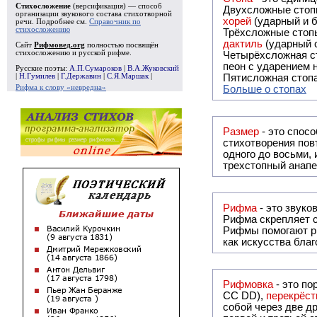
Стихосложение
(версификация) — способ
Двухсложные стопы
организации звукового состава стихотворной
хорей
(ударный и б
речи. Подробнее см.
Справочник по
стихосложению
Трёхсложные стопы
дактиль
(ударный с
Сайт
Рифмовед.org
полностью посвящён
стихосложению и русской рифме.
Четырёхсложная с
пеон с ударением н
Русские поэты:
А.П.Сумароков
|
В.А.Жуковский
|
Н.Гумилев
|
Г.Державин
|
С.Я.Маршак
|
Пятисложная стопа
Рифма к слову «невредна»
Больше о стопах
Размер
- это спосо
стихотворения повт
одного до восьми,
трехстопный анапе
Рифма
Рифма
скрепляет с
Рифмы
помогают р
как искусства бла
Рифмовка
- это по
СС DD),
перекрёст
собой ч