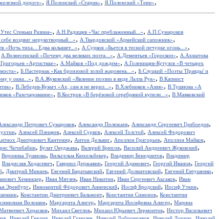
,
,
,
железной дороге»
Я.Полонский «Старик»
Я.Полонский «Тени»
,
,
Утес Cтеньки Разина»
А.Н.Радищев «Час преблаженный...»
А.П.Сумароков
,
,
себе воздвиг нерукотворный...»
А.Твардовский «Армейский сапожник»
,
,
в «Ночь тиха... Едва колышет...»
А.Сурков «Бьется в тесной печурке огонь...»
,
,
,
А.Вознесенский «Почему два великих поэта...»
А.Дементьев «Гороскоп»
А.Ахматова
,
,
.Григорьев «Артисткке»
А.Майков «Под дождем»
А.Голенищев-Кутузов «В четырех
,
,
 моста»
Б.Пастернак «Как бронзовой золой жаровень...»
Б.Слуцкий «Поэты 'Правды' и
,
,
у у окна...»
В.А.Жуковский «Явление поэзии в виде Лалла Рук»
В.Капнист
,
,
,
итик»
В.Лебедев-Кумач «Ах, сам я не верил...»
В.Хлебников «Азия»
В.Тушнова «А
,
,
иков «Разочарование»
В.Костров «В берёзовой серебряной купели...»
В.Маяковский
,
,
,
Александр Петрович Сумароков
Александр Полежаев
Александр Сергеевич Грибоедов
,
,
,
,
пухтин
Алексей Плещеев
Алексей Сурков
Алексей Толстой
Алексей Федорович
,
,
,
,
нтиох Дмитриевич Кантемир
Антон Дельвиг
Аполлон Григорьев
Аполлон Майков
,
,
,
,
рис Чичибабин
Булат Окуджава
Валерий Брюсов
Василий Андреевич Жуковский
,
,
,
,
Вероника Тушнова
Вильгельм Кюхельбекер
Владимир Бенедиктов
Владимир
,
,
,
,
,
Владислав Ходасевич
Гавриил Державин
Георгий Адамович
Георгий Иванов
Георгий
,
,
,
,
,
й
Дмитрий Минаев
Евгений Баратынский
Евгений Долматовский
Евгений Евтушенко
,
,
,
,
анович Хемницер
Иван Мятлев
Иван Никитин
Иван Сергеевич Аксаков
Иван
,
,
,
,
ья Эренбург
Иннокентий Фёдорович Анненский
Иосиф Бродский
Иосиф Уткин
,
,
,
ншенкин
Константин Дмитриевич Бальмонт
Константин Симонов
Константин
,
,
,
симилиан Волошин
Маргарита Алигер
Маргарита Иосифовна Алигер
Марина
,
,
,
Матвеевич Херасков
Михаил Светлов
Михаил Юрьевич Лермонтов
Нестор Васильевич
,
,
,
,
,
ков
Николай Гнедич
Николай Гумилев
Николай Добронравов
Николай Доризо
Николай