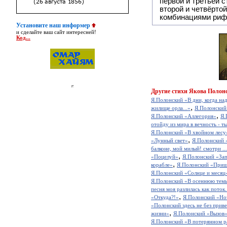
первой и третьей 
второй и четвёртой строкой отсутствует:
комбинациями риф
Установите наш информер
и сделайте ваш сайт интересней!
Код...
Другие
стихи Якова Полонс
Я.Полонский «В дни, когда на
,
жилище орла...»
Я.Полонский
,
Я.Полонский «Аллегория»
Я.
отойду из мира в вечность - ты
Я.Полонский «В хвойном лесу
,
«Лунный свет»
Я.Полонский «
балконе, мой милый! смотри ..
,
«Поцелуй»
Я.Полонский «Зап
,
корабле»
Я.Полонский «Пришл
Я.Полонский «Солнце и месяц
Я.Полонский «В осеннюю тем
песня моя разлилась как поток.
,
«Откуда?!»
Я.Полонский «Но
«Полонский здесь не без привет
,
жизни»
Я.Полонский «Вызов
Я.Полонский «В потерянном 