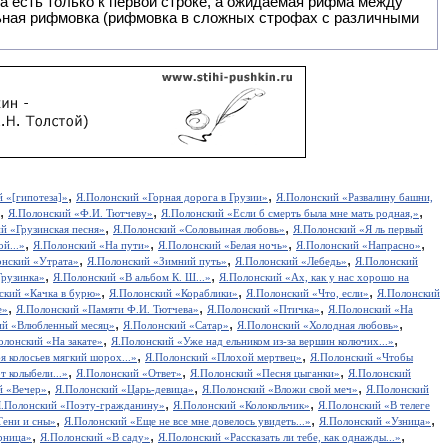
 есть только к первой строке, а ожидаемая рифма между
,
,
 «[гипотеза]»
Я.Полонский «Горная дорога в Грузии»
Я.Полонский «Развалину башни,
,
,
,
Я.Полонский «Ф.И. Тютчеву»
Я.Полонский «Если б смерть была мне мать родная,»
,
,
й «Грузинская песня»
Я.Полонский «Соловьиная любовь»
Я.Полонский «Я ль первый
,
,
,
,
й...»
Я.Полонский «На пути»
Я.Полонский «Белая ночь»
Я.Полонский «Напрасно»
,
,
,
онский «Утрата»
Я.Полонский «Зимний путь»
Я.Полонский «Лебедь»
Я.Полонский
,
,
Грузинка»
Я.Полонский «В альбом К. Ш...»
Я.Полонский «Ах, как у нас хорошо на
,
,
,
ский «Качка в бурю»
Я.Полонский «Кораблики»
Я.Полонский «Что, если»
Я.Полонский
,
,
,
е»
Я.Полонский «Памяти Ф.И. Тютчева»
Я.Полонский «Птичка»
Я.Полонский «На
,
,
,
ий «Влюбленный месяц»
Я.Полонский «Сатар»
Я.Полонский «Холодная любовь»
,
,
олонский «На закате»
Я.Полонский «Уже над ельником из-за вершин колючих...»
,
,
 колосьев мягкий шорох...»
Я.Полонский «Плохой мертвец»
Я.Полонский «Чтобы
,
,
,
т колыбели...»
Я.Полонский «Ответ»
Я.Полонский «Песня цыганки»
Я.Полонский
,
,
,
й «Вечер»
Я.Полонский «Царь-девица»
Я.Полонский «Вложи свой меч»
Я.Полонский
,
,
.Полонский «Поэту-гражданину»
Я.Полонский «Колокольчик»
Я.Полонский «В телеге
,
,
,
Тени и сны»
Я.Полонский «Еще не все мне довелось увидеть...»
Я.Полонский «Узница»
,
,
,
рница»
Я.Полонский «В саду»
Я.Полонский «Рассказать ли тебе, как однажды...»