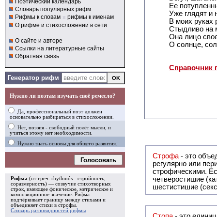
Поэтический календарь
Ее потупленн
Словарь популярных рифм
Уже глядят и 
Рифмы к словам
и
рифмы к именам
В моих руках 
О рифме и стихосложении в сети
Стыдливо на 
Она лицо свое
О сайте и авторе
О солнце, сол
Ссылки на литературные сайты
Обратная связь
Справочник 
Генератор рифм
Нужно ли поэтам изучать своё ремесло?
Да, профессиональный поэт должен
основательно разбираться в стихосложении.
Нет, поэзия - свободный полёт мысли, и
учиться этому нет необходимости.
Нужно знать основы для общего развития.
Строфа
- это объединение дв
Голосовать
регулярно или периодически повторяющееся в стихотворении. Большинство стихотворений делятся на строфы и т.о. являются
строфическими. Если разделения на строфы
четверостишие (ка
Рифма
(от греч. rhythmós - стройность,
соразмерность) — созвучие стихотворных
шестистишие (секс
строк, имеющее фоническое, метрическое и
композиционное значение.
Рифма
подчёркивает границу между стихами и
объединяет стихи в
строфы
.
Словарь разновидностей рифмы
Стопа
- это едини