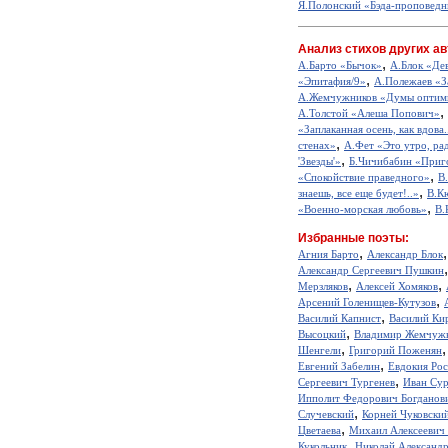
Я.Полонский «Бэда-проповедн
Анализ стихов других ав
,
А.Барто «Бычок»
А.Блок «Де
,
«Эпитафия/9»
А.Полежаев «З
А.Жемчужников «Думы оптим
,
А.Толстой «Алеша Попович»
«Заплаканная осень, как вдова.
,
стенах»
А.Фет «Это утро, рад
,
'Звезды'»
Б.Чичибабин «Приг
,
«Спокойствие праведного»
В
,
знаешь, все еще будет!..»
В.К
,
«Военно-морская любовь»
В.
Избранные поэты:
,
Агния Барто
Александр Блок
Александр Сергеевич Пушкин
,
,
Мерзляков
Алексей Хомяков
,
Арсений Голенищев-Кутузов
,
Василий Капнист
Василий Ки
,
Высоцкий
Владимир Жемчуж
,
Шенгели
Григорий Поженян
,
Евгений Забелин
Евдокия Ро
,
Сергеевич Тургенев
Иван Сур
Ипполит Федорович Богданов
,
Случевский
Корней Чуковски
,
Цветаева
Михаил Алексеевич
,
Кукольник
Николай Александ