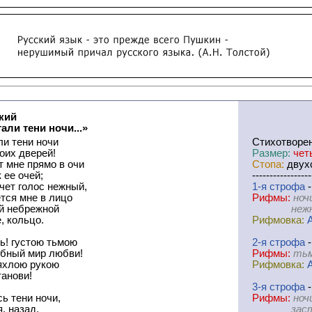
кий
али тени ночи...»
ли тени ночи
Cтихотворе
оих дверей!
Размер:
чет
 мне прямо в очи
Стопа:
двухс
 ее очей;
-----------------
чет голос нежный,
1-я
cтрофа
-
тся мне в лицо
Рифмы:
ноч
ей небрежной
нежный-л
, кольцо.
Рифмовка:
ь! густою тьмою
2-я
cтрофа
-
бный мир любви!
Рифмы:
тьм
ряхлою рукою
Рифмовка:
танови!
3-я
cтрофа
-
ь тени ночи,
Рифмы:
ноч
, назад.
застыла-