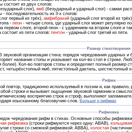
 состоят из двух слогов:
езударный слог),
ямб
(безударный и ударный слог) - самая расп
 - последовательность из 3-х слогов:
лог первый из трёх),
амфибрахий
(ударный слог второй из трёх
топа -
пеон
- четыре слога, где ударный слог может регулярно по
а первом слоге, второй пеон - с ударением на втором слоге и та
 состоит из пяти слогов:
пентон
- ударный слог третий из пяти.
Размер стихотворения
б звуковой организации стиха; порядок чередования ударных и 
оряет название стопы и указывает на кол-во стоп в строке. Люб
 и более). Кол-во повторов стопы и определяет полный размер с
ст, четырёхстопный ямб, пятистопный дактиль, шестистопный хо
Рифма
- это звуковой повтор, традиционно используемый в поэзии и, к
обой строки и вызывает ощущение звуковой гармонии и смысло
итмическому восприятию строк и строф, выполняют запоминате
годаря изысканному благозвучию слов.
Больше о рифмах
Рифмовка
рядок чередования рифм в стихах. Основные способы рифмовк
ная рифмовка
(строки рифмуются через одну: ABAB),
кольцева
ерез две другие строки со смежной рифмовкой: ABBA),
холостая
(частична