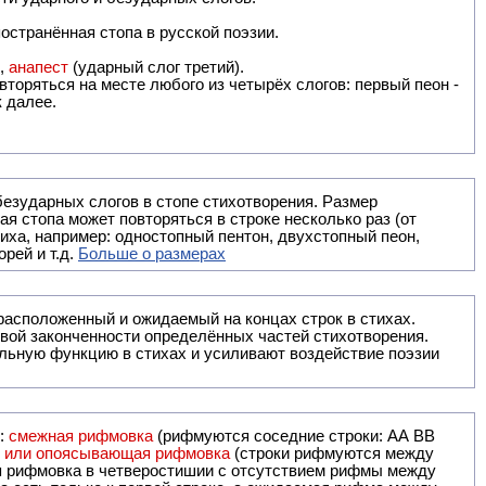
остранённая стопа в русской поэзии.
),
анапест
(ударный слог третий).
вторяться на месте любого из четырёх слогов: первый пеон -
к далее.
безударных слогов в стопе стихотворения. Размер
ая стопа может повторяться в строке несколько раз (от
тиха, например: одностопный пентон, двухстопный пеон,
рей и т.д.
Больше о размерах
ак правило, расположенный и ожидаемый на концах строк в стихах.
вой законченности определённых частей стихотворения.
льную функцию в стихах и усиливают воздействие поэзии
и:
смежная рифмовка
(рифмуются соседние строки: AA ВВ
я или опоясывающая рифмовка
(строки рифмуются между
я рифмовка в четверостишии с отсутствием рифмы между