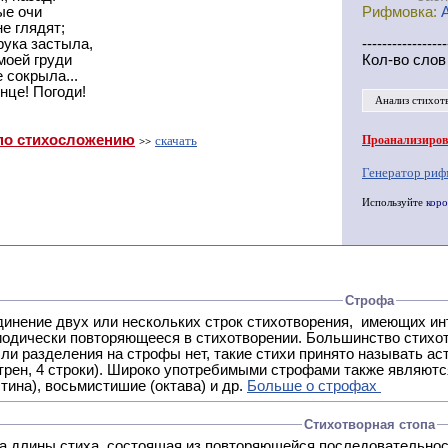
ые очи
Рифмовка:
не глядят;
рука застыла,
-----------------
моей груди
Кол-во слов
 сокрыла...
нце! Погоди!
Анализ стихот
по стихосложению
скачать
Проанализирова
>>
Генератор риф
Используйте
коро
Строфа
ух или нескольких строк стихотворения, имеющих интонационное сходство или общую систему рифм, и
 нет, такие стихи принято называть астрофическими. Самая популярная строфа в русской поэзии -
трен, 4 строки). Широко употребимыми строфами также являются
тина), восьмистишие (октава) и др.
Больше о строфах
Стихотворная стопа
ца длины стиха, состоящая из повторяющейся последовательнос