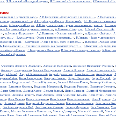
,
,
,
ик»
Я.Полонский «Последний вздох»
Я.Полонский «Грузинская ночь»
Я.Полонский «На 
торов:
,
,
вушка пела в церковном хоре»
А.И.Одоевский «Я разлучился с колыбели...»
А.Навроцкий «
,
,
ачем задумчивых очей...»
А.С.Грибоедов «Прости, Отечество!»
А.С.Пушкин «Я памятник 
,
,
,
иста»
А.Кольцов «Косарь»
А.Н.Апухтин «Сухие, редкие, нечаянные встречи...»
А.Плещее
,
,
А.Ф.Мерзляков «Среди долины ровныя...»
А.Хомяков «Новград»
А.Белый «Тело стихий»
,
,
,
,
..»
А.Бунина «На разлуку»
А.Д.Кантемир «О жизни спокойной»
А.Дельвиг «Любовь»
А
,
,
ость эта...»
Б.Ахмадулина «Опять в природе перемена...»
Б.Лившиц «Закат у дворцового
,
,
отовление борща»
Б.Окуджава «А мы с тобой, брат, из пехоты...»
В.Брюсов «Хорошо одном
,
.К.Тредиаковский «Я уж ныне не люблю, как похвальбу красну...»
В.Курочкин «Бедовый кр
,
,
,
юхельбекер «Жизнь»
В.Бенедиктов «Молитва»
В.Высоцкий «Баллада о гипсе»
В.Жемчужн
,
Раевский «Идиллия»
,
,
,
,
Александр Иванович Одоевский
Александр Навроцкий
Александр Николаевич Радищев
,
,
,
,
Александр Твардовский
Алексей Жемчужников
Алексей Кольцов
Алексей Николаевич А
,
,
,
,
,
Андрей Белый
Андрей Вознесенский
Андрей Дементьев
Анна Ахматова
Анна Бунина
А
,
,
,
,
,
Афанасий Фет
Белла Ахмадулина
Бенедикт Лившиц
Борис Пастернак
Борис Слуцкий
Бо
,
,
,
риллович Тредиаковский
Василий Курочкин
Василий Лебедев-Кумач
Велимир Хлебников
,
,
,
,
ников
Владимир Костров
Владимир Маяковский
Владимир Раевский
Владимир Соловьёв
,
,
,
,
,
Давид Самойлов
Даниил Хармс
Демьян Бедный
Денис Давыдов
Дмитрий Мережковски
,
,
,
,
,
стопчина
Зинаида Гиппиус
Иван Аксёнов
Иван Андреевич Крылов
Иван Бунин
Иван Ив
,
,
,
,
,
,
иков
Иван Франко
Игорь Северянин
Илья Резник
Илья Сельвинский
Илья Френкель
Ил
,
,
,
,
ич
Козьма Прутков
Кондратий Федорович Рылеев
Константин Батюшков
Константин Ва
,
,
,
,
,
й
Лев Александрович Мей
Лев Иванович Ошанин
Леонид Мартынов
Леся Украинка
Мак
,
,
,
,
 Кузмин
Михаил Васильевич Ломоносов
Михаил Дмитриев
Михаил Исаковский
Михаил 
,
,
,
рович Львов
Николай Алексеевич Заболоцкий
Николай Алексеевич Некрасов
Николай Глаз