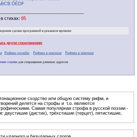
ABCB DEDF
-------------------------------------------------------
 в
стихах
:
85
ворения
сделан программой в реальном времени
ть другое стихотворение
м
Рифмы онлайн
Рифмы к именам
Рифмы к именам
ткие ссылки
для сокращения длинных адресов
: двустишие (дистих), трёхстишие (терцет), пятистишие,
ти ударного и безударных слогов.