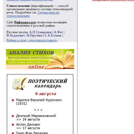
Стихосложение
(версификация) — способ
организации звукового состава стихотворной
речи. Подробнее см.
Справочник по
стихосложению
Сайт
Рифмовед.org
полностью посвящён
стихосложению и русской рифме.
Русские поэты:
А.П.Сумароков
|
А.Фет
|
В.Ходасевич
|
К.Прутков
|
С.А.Есенин
|
Рифма к слову «противопоставьте»