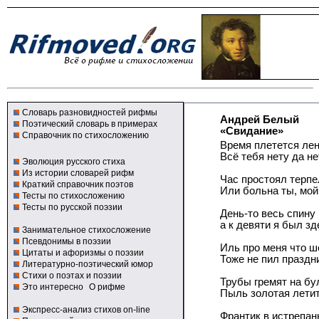
Словарь разновидностей рифмы
Андрей Белый
Поэтический словарь в примерах
«Свидание»
Справочник по стихосложению
Время плетется лен
Всё тебя нету да не
Эволюция русского стиха
Из истории словарей рифм
Час простоял терпе
Краткий справочник поэтов
Или больна ты, мой
Тесты по стихосложению
Тесты по русской поэзии
День-то весь спину
а к девяти я был зде
Занимательное стихосложение
Псевдонимы в поэзии
Иль про меня что ш
Цитаты и афоризмы о поэзии
Тоже не пил праздни
Литературно-поэтический юмор
Стихи о поэтах и поэзии
Трубы гремят на бу
Это интересно
О рифме
Пыль золотая летит
Экспресс-анализ стихов on-line
Франтик в истрепан