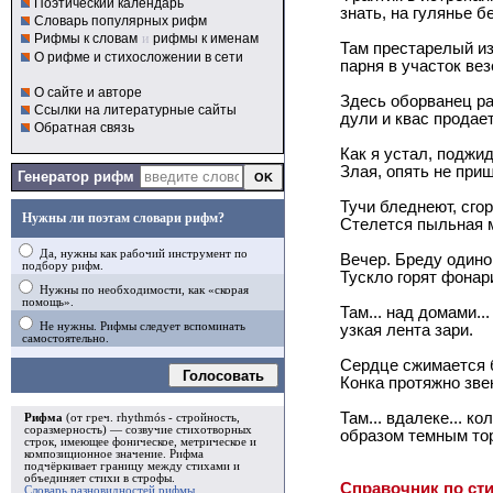
Поэтический календарь
знать, на гулянье б
Словарь популярных рифм
Рифмы к словам
и
рифмы к именам
Там престарелый и
О рифме и стихосложении в сети
парня в участок вез
О сайте и авторе
Здесь оборванец р
Ссылки на литературные сайты
дули и квас продает
Обратная связь
Как я устал, поджид
Злая, опять не приш
Генератор рифм
Тучи бледнеют, сгор
Нужны ли поэтам словари рифм?
Стелется пыльная 
Да, нужны как рабочий инструмент по
Вечер. Бреду одино
подбору рифм.
Тускло горят фонар
Нужны по необходимости, как «скорая
помощь».
Там... над домами..
Не нужны. Рифмы следует вспоминать
узкая лента зари.
самостоятельно.
Сердце сжимается 
Голосовать
Конка протяжно зве
Там... вдалеке... к
Рифма
(от греч. rhythmós - стройность,
соразмерность) — созвучие стихотворных
образом темным тор
строк, имеющее фоническое, метрическое и
композиционное значение.
Рифма
подчёркивает границу между стихами и
объединяет стихи в
строфы
.
Справочник по ст
Словарь разновидностей рифмы