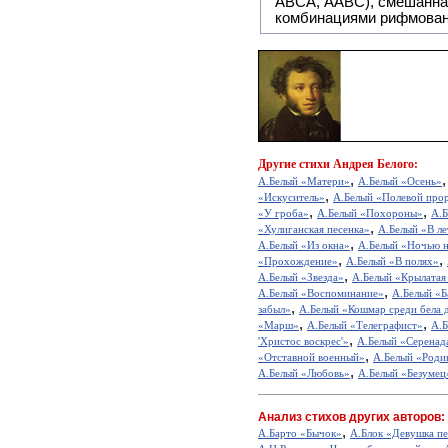
ABCA, AABC), смешанная или вольная рифмовка (рифмовка в сложных строфах с различными
комбинациями рифмован
Другие
стихи Андрея Белого:
,
А.Белый «Матери»
А.Белый «Осень»
,
«Искуситель»
А.Белый «Полевой про
,
,
«У гроба»
А.Белый «Похороны»
А.Б
,
«Хулиганская песенка»
А.Белый «В ле
,
А.Белый «Из окна»
А.Белый «Ночью н
,
,
«Прохождение»
А.Белый «В полях»
,
А.Белый «Звезда»
А.Белый «Крылатая
,
А.Белый «Воспоминание»
А.Белый «Б
,
забыл»
А.Белый «Кошмар среди бела 
,
,
«Марш»
А.Белый «Телеграфист»
А.Б
,
'Христос воскрес'»
А.Белый «Серенад
,
«Отставной военный»
А.Белый «Роди
,
А.Белый «Любовь»
А.Белый «Безумец
Анализ стихов других авторов:
,
А.Барто «Бычок»
А.Блок «Девушка пе
,