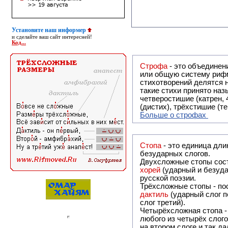
Установите наш информер
и сделайте ваш сайт интересней!
Код...
Строфа
- это объединение двух и
или общую систему рифм, и регулярно или периодически п
стихотворений делятся на строфы и т.о. являются строфическими. Ес
такие стихи принято называть астрофическими. Самая популярная строфа в русской поэзии -
четверостишие (катрен,
(дистих), трёхстишие (т
Больше о строфах
Стопа
- это единица дли
безударных слогов.
Двухсложные стопы сост
хорей
(ударный и безуда
русской поэзии.
Трёхсложные стопы - пос
дактиль
(ударный слог п
слог третий).
Четырёхсложная стопа 
любого из четырёх слого
на втором слоге и так да