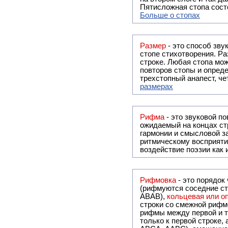
Пятисложная стопа состо
Больше о стопах
Размер
- это способ зву
стопе стихотворения. Ра
строке. Любая стопа мож
повторов стопы и опреде
трехстопный анапест, че
размерах
Рифма
- это звуковой повтор, традиционно используемый в поэзии и, как прав
ожидаемый на концах ст
гармонии и смысловой з
ритмическому восприяти
воздействие поэзии как
Рифмовка
- это порядок
(рифмуются соседние ст
ABAB),
кольцевая или 
строки со смежной рифм
рифмы между первой и т
только к первой строке,