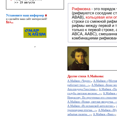
Рифмовка
- это порядок
(рифмуются соседние ст
Установите наш информер
ABAB),
кольцевая или 
и сделайте ваш сайт интересней!
строки со смежной рифм
Код...
рифмы между первой и т
только к первой строке,
ABCA, AABC), смешанная или вольная рифмовка (рифмовка в сложных строфах с различными
комбинациями рифмован
Другие
стихи А.Майкова:
,
А.Майков «Череп»
А.Майков «(Мотив
,
работает тихо...»
А.Майков «Боже мой!
,
Аполлодора Гностика»
А.Майков «По
,
голубь светлою весною...»
А.Майков 
Некрасову. По прочтеньи его стихотв
А.Майков «Новая, светлая звездочка...»
,
А.Майков «Из испанской антологии»
,
трепещущая птичка...»
А.Майков «Муз
,
забытые палаты...»
А.Майков «Вакх»