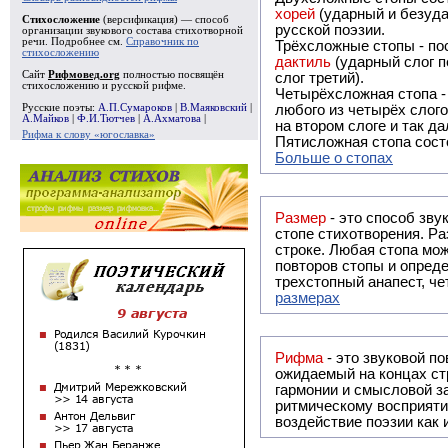
хорей
(ударный и безуда
Стихосложение
(версификация) — способ
русской поэзии.
организации звукового состава стихотворной
речи. Подробнее см.
Справочник по
Трёхсложные стопы - пос
стихосложению
дактиль
(ударный слог п
Сайт
Рифмовед.org
полностью посвящён
слог третий).
стихосложению и русской рифме.
Четырёхсложная стопа 
Русские поэты:
А.П.Сумароков
|
В.Маяковский
|
любого из четырёх слого
А.Майков
|
Ф.И.Тютчев
|
А.Ахматова
|
на втором слоге и так да
Рифма к слову «югославка»
Пятисложная стопа состо
Больше о стопах
Размер
- это способ зву
стопе стихотворения. Ра
строке. Любая стопа мож
повторов стопы и опреде
трехстопный анапест, че
размерах
Рифма
- это звуковой повтор, традиционно используемый в поэзии и, как прав
ожидаемый на концах ст
гармонии и смысловой з
ритмическому восприяти
воздействие поэзии как