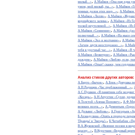
,
милый...»
А.Майков «Она еще едва уме
,
умом, мой милый, ты...»
А.Майков «Г
,
темных долов этих взор...»
А.Майков 
,
А.Майков «Лилли»
А.Майков «Журав
,
коринфского залива»
А.Майков «Из Ге
,
тоской неутолимой...»
А.Майков «Из 
,
А.Майков «Сомнение»
А.Майков «(из
,
полночный...»
А.Майков «На мысе сем
,
А.Майков «Эхо и молчание»
А.Майко
,
«Зачем, шутя неосторожно...»
А.Майк
,
тебя в урочный час...»
А.Майков «В че
,
А.Майков «Безветрие»
А.Майков «Ры
,
дождем»
А.Майков «Люблю, если, тих
А.Майков «Опыт! скажи, чем гордишься
Анализ стихов других авторов:
,
А.Барто «Бычок»
А.Блок «Девушка пе
,
А.Н.Радищев «Час преблаженный...»
А.С.Пушкин «Я памятник себе воздвиг
,
«Косарь»
А.Н.Апухтин «Сухие, редкие
,
А.Толстой «Алеша Попович»
А.Ф.Мер
,
великих поэта...»
А.Дементьев «Горос
,
А.Дельвиг «Любовь»
А.Григорьев «А
Б.Ахмадулина «Опять в природе перем
,
'Правды' и 'Звезды'»
Б.Чичибабин «Пр
В.А.Жуковский «Явление поэзии в виде
,
красну...»
В.Курочкин «Бедовый крит
,