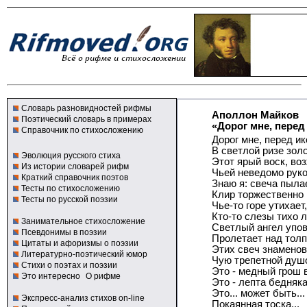
Словарь разновидностей рифмы
Аполлон Майков
Поэтический словарь в примерах
«Дорог мне, перед 
Справочник по стихосложению
Дорог мне, перед и
В светлой ризе золо
Эволюция русского стиха
Этот ярый воск, в
Из истории словарей рифм
Чьей неведомо руко
Краткий справочник поэтов
Знаю я: свеча пылае
Тесты по стихосложению
Клир торжественно 
Тесты по русской поэзии
Чье-то горе утихает,
Кто-то слезы тихо л
Занимательное стихосложение
Светлый ангел упо
Псевдонимы в поэзии
Пролетает над толпо
Цитаты и афоризмы о поэзии
Этих свеч знамено
Литературно-поэтический юмор
Чую трепетной душ
Стихи о поэтах и поэзии
Это - медный грош 
Это интересно
О рифме
Это - лепта бедняка
Это... может быть..
Экспресс-анализ стихов on-line
Покаянная тоска...