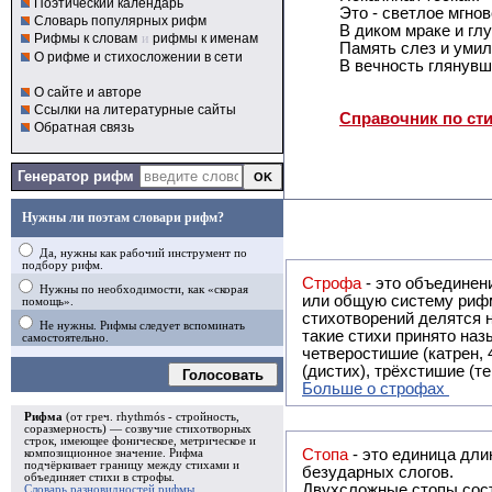
Поэтический календарь
Это - светлое мгно
Словарь популярных рифм
В диком мраке и гл
Рифмы к словам
и
рифмы к именам
Память слез и уми
О рифме и стихосложении в сети
В вечность глянувш
О сайте и авторе
Ссылки на литературные сайты
Справочник по ст
Обратная связь
Генератор рифм
Нужны ли поэтам словари рифм?
Да, нужны как рабочий инструмент по
подбору рифм.
Строфа
- это объединение двух и
Нужны по необходимости, как «скорая
или общую систему рифм, и регулярно или периодически п
помощь».
стихотворений делятся на строфы и т.о. являются строфическими. Ес
Не нужны. Рифмы следует вспоминать
такие стихи принято называть астрофическими. Самая популярная строфа в русской поэзии -
самостоятельно.
четверостишие (катрен,
(дистих), трёхстишие (т
Голосовать
Больше о строфах
Рифма
(от греч. rhythmós - стройность,
соразмерность) — созвучие стихотворных
строк, имеющее фоническое, метрическое и
Стопа
- это единица дли
композиционное значение.
Рифма
подчёркивает границу между стихами и
безударных слогов.
объединяет стихи в
строфы
.
Двухсложные стопы сост
Словарь разновидностей рифмы