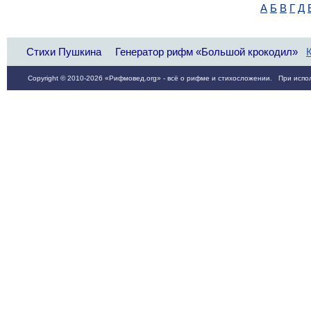
А
Б
В
Г
Д
Стихи Пушкина
Генератор рифм «Большой крокодил»
Copyright © 2010-2026 «Рифмовед.org» - всё о рифме и стихосложении. При испол