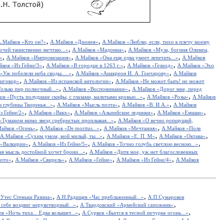
,
,
.Майков «Кто он?»
А.Майков «Дионея»
А.Майков «Люблю, если, тихо к плечу моему
,
,
очей таинственно мечтаю...»
А.Майков «Мадонна»
А.Майков «Муза, богиня Олимпа,
,
,
,
»
А.Майков «Импровизация»
А.Майков «Она еще едва умеет лепетать...»
А.Майков
,
,
,
ков «Из Гейне/3»
А.Майков «В городце в 1263 г.»
А.Майков «Гезиод»
А.Майков «Эхо
,
,
«Уж побелели неба своды.....»
А.Майков «Анакреон И. А. Гончарову»
А.Майков
,
,
иговор»
А.Майков «Из испанской антологии»
А.Майков «Не может быть! не может
,
,
олько пир полночный...»
А.Майков «Воспоминание»
А.Майков «Дорог мне, перед
,
,
ов «Пусть полудикие скифы, с глазами, налитыми кровью...»
А.Майков «Розы»
А.Майков
,
,
,
 глубины Творенья...»
А.Майков «Мысль поэта»
А.Майков «В. И А.»
А.Майков
,
,
,
,
з Гейне/2»
А.Майков «Вакх»
А.Майков «Альпийские ледники»
А.Майков «Емшан»
,
«Туманом мимо звезд сребристых проплывая...»
А.Майков «О вечно ропщущий,
,
,
,
айков «Осень»
А.Майков «De moritus...»
А.Майков «Мечтания»
А.Майков «Поле
,
,
,
А.Майков «Сухим умом, мой милый, ты...»
А.Майков «Е. П. М»
А.Майков «Октава»
,
,
,
 «Валкирии»
А.Майков «Из Гейне/5»
А.Майков «Точно голубь светлою весною...»
,
я мысль достойной хочет брони...»
А.Майков «Дитя мое, уж нет благословенных
,
,
,
,
лото»
А.Майков «Свирель»
А.Майков «Гейне»
А.Майков «Из Гейне/4»
А.Майков
,
,
Утес Cтеньки Разина»
А.Н.Радищев «Час преблаженный...»
А.П.Сумароков
,
,
себе воздвиг нерукотворный...»
А.Твардовский «Армейский сапожник»
,
,
в «Ночь тиха... Едва колышет...»
А.Сурков «Бьется в тесной печурке огонь...»
,
,
,