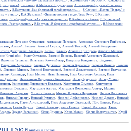
А.Вознесенский «Почему два великих поэта...»
А.Дементьев «Гороскоп»
А.Ахматова
,
,
.Григорьев «Артисткке»
А.Майков «Под дождем»
А.Голенищев-Кутузов «В четырех
,
,
 моста»
Б.Пастернак «Как бронзовой золой жаровень...»
Б.Слуцкий «Поэты 'Правды' и
,
,
у у окна...»
В.А.Жуковский «Явление поэзии в виде Лалла Рук»
В.Капнист
,
,
,
итик»
В.Лебедев-Кумач «Ах, сам я не верил...»
В.Хлебников «Азия»
В.Тушнова «А
,
,
иков «Разочарование»
В.Костров «В берёзовой серебряной купели...»
В.Маяковский
,
,
,
Александр Петрович Сумароков
Александр Полежаев
Александр Сергеевич Грибоедов
,
,
,
,
пухтин
Алексей Плещеев
Алексей Сурков
Алексей Толстой
Алексей Федорович
,
,
,
,
нтиох Дмитриевич Кантемир
Антон Дельвиг
Аполлон Григорьев
Аполлон Майков
,
,
,
,
рис Чичибабин
Булат Окуджава
Валерий Брюсов
Василий Андреевич Жуковский
,
,
,
,
Вероника Тушнова
Вильгельм Кюхельбекер
Владимир Бенедиктов
Владимир
,
,
,
,
,
Владислав Ходасевич
Гавриил Державин
Георгий Адамович
Георгий Иванов
Георгий
,
,
,
,
,
й
Дмитрий Минаев
Евгений Баратынский
Евгений Долматовский
Евгений Евтушенко
,
,
,
,
анович Хемницер
Иван Мятлев
Иван Никитин
Иван Сергеевич Аксаков
Иван
,
,
,
,
ья Эренбург
Иннокентий Фёдорович Анненский
Иосиф Бродский
Иосиф Уткин
,
,
,
ншенкин
Константин Дмитриевич Бальмонт
Константин Симонов
Константин
,
,
,
симилиан Волошин
Маргарита Алигер
Маргарита Иосифовна Алигер
Марина
,
,
,
Матвеевич Херасков
Михаил Светлов
Михаил Юрьевич Лермонтов
Нестор Васильевич
,
,
,
,
,
ков
Николай Гнедич
Николай Гумилев
Николай Добронравов
Николай Доризо
Николай
,
,
,
,
Мандельштам
Павел Антокольский
Петр Андреевич Вяземский
Пётр Ершов
Расул
,
,
,
,
ирсанов
Семён Надсон
Сергей Александрович Есенин
Сергей Михалков
Тарас
,
,
,
,
,
Асадов
Эдуард Багрицкий
Юлия Друнина
Юнна Мориц
Юргис Балтрушайтис
Юрий
Ч
Ш
Щ
Э
Ю
Я
рифмы к словам