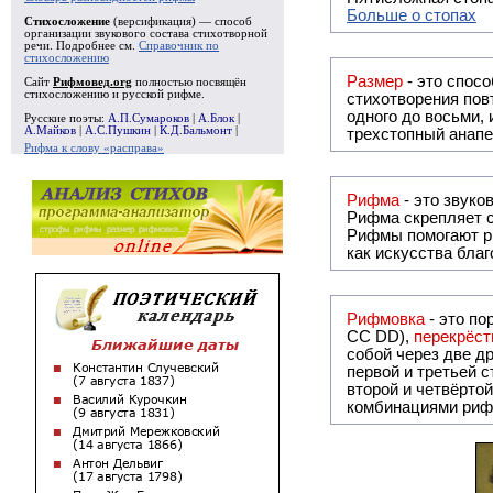
Больше о стопах
Стихосложение
(версификация) — способ
организации звукового состава стихотворной
речи. Подробнее см.
Справочник по
стихосложению
Размер
- это спосо
Сайт
Рифмовед.org
полностью посвящён
стихосложению и русской рифме.
стихотворения повт
одного до восьми,
Русские поэты:
А.П.Сумароков
|
А.Блок
|
А.Майков
|
А.С.Пушкин
|
К.Д.Бальмонт
|
трехстопный анапе
Рифма к слову «расправа»
Рифма
Рифма
скрепляет с
Рифмы
помогают р
как искусства бла
Рифмовка
- это по
СС DD),
перекрёст
собой ч
первой и третьей 
второй и четвёртой строкой отсутствует:
комбинациями риф