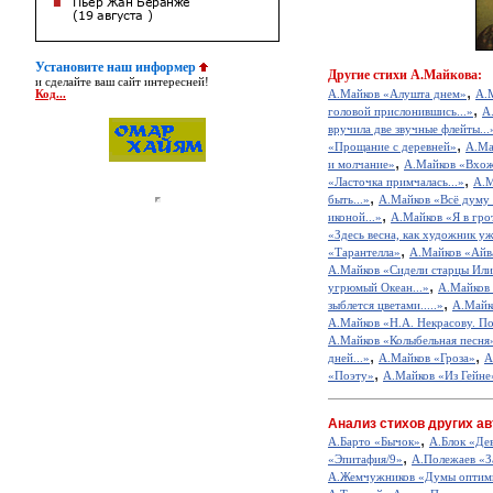
Установите наш информер
Другие
стихи А.Майкова:
и сделайте ваш сайт интересней!
,
А.Майков «Алушта днем»
А.М
Код...
,
головой прислонившись...»
А
вручила две звучные флейты...
,
«Прощание с деревней»
А.Ма
,
и молчание»
А.Майков «Вхожу
,
«Ласточка примчалась...»
А.М
,
быть...»
А.Майков «Всё думу 
,
иконой...»
А.Майков «Я в грот
«Здесь весна, как художник уж
,
«Тарантелла»
А.Майков «Айв
А.Майков «Сидели старцы Илио
,
угрюмый Океан...»
А.Майков
,
зыблется цветами.....»
А.Майко
А.Майков «Н.А. Некрасову. П
А.Майков «Колыбельная песня
,
,
дней...»
А.Майков «Гроза»
А
,
«Поэту»
А.Майков «Из Гейне
Анализ стихов других ав
,
А.Барто «Бычок»
А.Блок «Де
,
«Эпитафия/9»
А.Полежаев «З
А.Жемчужников «Думы оптим
,