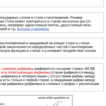
безударных слогов в стопе стихотворения. Размер
ая стопа может повторяться в строке несколько раз (от
тиха, например: одностопный пентон, двухстопный пеон,
рей и т.д.
Больше о размерах
ак правило, расположенный и ожидаемый на концах строк в стихах.
вой законченности определённых частей стихотворения.
льную функцию в стихах и усиливают воздействие поэзии
и:
смежная рифмовка
(рифмуются соседние строки: AA ВВ
я или опоясывающая рифмовка
(строки рифмуются между
я рифмовка в четверостишии с отсутствием рифмы между
 есть только к первой строке, а ожидаемая рифма между