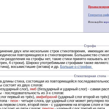
Проанализирова
Генератор риф
Используйте
коро
Строфа
ух или нескольких строк стихотворения, имеющих интонационное сходство или общую систему рифм, и
 нет, такие стихи принято называть астрофическими. Самая популярная строфа в русской поэзии -
трен, 4 строки). Широко употребимыми строфами также являются
тина), восьмистишие (октава) и др.
Больше о строфах
Стихотворная стопа
ца длины стиха, состоящая из повторяющейся последовательнос
 состоят из двух слогов:
езударный слог),
ямб
(безударный и ударный слог) - самая расп
 - последовательность из 3-х слогов:
лог первый из трёх),
амфибрахий
(ударный слог второй из трёх
топа -
пеон
- четыре слога, где ударный слог может регулярно по
а первом слоге, второй пеон - с ударением на втором слоге и та
 состоит из пяти слогов:
пентон
- ударный слог третий из пяти.