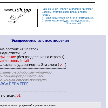
Вам, конечно, известно
явление
"
рифмы
".
Скажем,
строчка
окончилась словом
"
отца
",
И
тогда
через строчку, слога повторив, мы
Ставим какое-нибудь: ламцадрица-ца...
(В.Маяковский)
Экспресс-
анализ стихотворения
ние
состоит из 12 строк
енадцатистишие
офические
(без разделения на
строфы
).
ырёхстопный ямб
ложная с ударением на 2-м слоге (
)
—
-------------------------------------------------------
тынный-вод-обоймет-длинной
ниво-реку-стыдливой
нула-стекла-потонуло.
ABCA DEDA FFFF
-------------------------------------------------------
 в
стихах
:
51
ворения
сделан программой в реальном времени