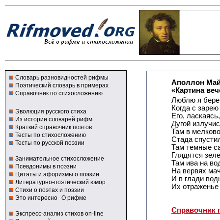
Словарь разновидностей рифмы
Аполлон Ма
Поэтический словарь в примерах
«Картина веч
Справочник по стихосложению
Люблю я бере
Когда с зарею
Эволюция русского стиха
Его, ласкаясь
Из истории словарей рифм
Дугой излучис
Краткий справочник поэтов
Там в мелково
Тесты по стихосложению
Стада спусти
Тесты по русской поэзии
Там темные с
Глядятся зел
Занимательное стихосложение
Там ива на во
Псевдонимы в поэзии
На вервях мач
Цитаты и афоризмы о поэзии
И в глади вод
Литературно-поэтический юмор
Их отраженье
Стихи о поэтах и поэзии
Это интересно
О рифме
Справочник 
Экспресс-анализ стихов on-line