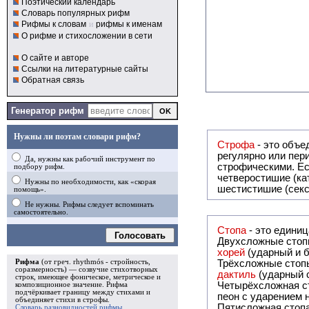
Поэтический календарь
Словарь популярных рифм
Рифмы к словам
и
рифмы к именам
О рифме и стихосложении в сети
О сайте и авторе
Ссылки на литературные сайты
Обратная связь
Генератор рифм
Нужны ли поэтам словари рифм?
Строфа
- это объединение дв
регулярно или периодически повторяющееся в стихотворении. Большинство стихотворений делятся на строфы и т.о. являются
Да, нужны как рабочий инструмент по
строфическими. Если разделения на строфы
подбору рифм.
четверостишие (ка
Нужны по необходимости, как «скорая
шестистишие (секс
помощь».
Не нужны. Рифмы следует вспоминать
самостоятельно.
Стопа
- это едини
Голосовать
Двухсложные стопы
хорей
(ударный и б
Рифма
(от греч. rhythmós - стройность,
Трёхсложные стопы
соразмерность) — созвучие стихотворных
дактиль
(ударный с
строк, имеющее фоническое, метрическое и
Четырёхсложная с
композиционное значение.
Рифма
подчёркивает границу между стихами и
пеон с ударением н
объединяет стихи в
строфы
.
Пятисложная стопа
Словарь разновидностей рифмы