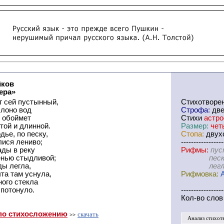
йков
ера»
г сей пустынный,
Cтихотворе
 лоно вод
Строфа:
дв
, обоймет
Стихи
астр
той и длинной.
Размер:
чет
дье, по песку,
Стопа:
двухс
лися лениво;
-----------------
ады в реку
Рифмы:
пус
енью стыдливой;
песку-ле
ды легла,
легла-ус
та там уснула,
Рифмовка:
ного стекла
 потонуло.
-----------------
Кол-во слов
по стихосложению
скачать
>>
Анализ стихот