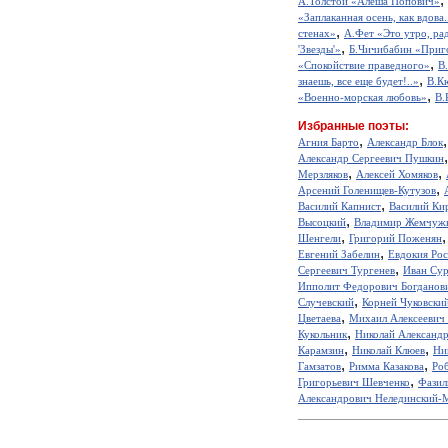
А.Толстой «Алеша Попович»
«Заплаканная осень, как вдова.
,
стенах»
А.Фет «Это утро, рад
,
'Звезды'»
Б.Чичибабин «Приг
,
«Спокойствие праведного»
В
,
знаешь, все еще будет!..»
В.К
,
«Военно-морская любовь»
В.
Избранные поэты:
,
Агния Барто
Александр Блок
Александр Сергеевич Пушкин
,
,
Мерзляков
Алексей Хомяков
,
Арсений Голенищев-Кутузов
,
Василий Капнист
Василий Ки
,
Высоцкий
Владимир Жемчуж
,
Шенгели
Григорий Поженян
,
Евгений Забелин
Евдокия Ро
,
Сергеевич Тургенев
Иван Сур
Ипполит Федорович Богданов
,
Случевский
Корней Чуковски
,
Цветаева
Михаил Алексеевич
,
Кукольник
Николай Александ
,
,
Карамзин
Николай Клюев
Ни
,
,
Гамзатов
Римма Казакова
Ро
,
Григорьевич Шевченко
Фазил
Александрович Нелединский-