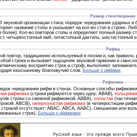
Размер стихотворения
б звуковой организации стиха; порядок чередования ударных и 
оряет название стопы и указывает на кол-во стоп в строке. Люб
 и более). Кол-во повторов стопы и определяет полный размер с
ст, четырёхстопный ямб, пятистопный дактиль, шестистопный хо
Рифма
- это звуковой повтор, традиционно используемый в поэзии и, к
обой строки и вызывает ощущение звуковой гармонии и смысло
итмическому восприятию строк и строф, выполняют запоминате
годаря изысканному благозвучию слов.
Больше о рифмах
Рифмовка
рядок чередования рифм в стихах. Основные способы рифмовк
ная рифмовка
(строки рифмуются через одну: ABAB),
кольцева
ерез две другие строки со смежной рифмовкой: ABBA),
холостая
(частична
строкой: АBCB),
гиперхолостая рифмовка
(в четверостишии рифма
 ABAC, ABCA, AABC), смешанная или вольная рифмовка (рифмовка в сложных строфах с различными
мованных строк).
Больше о рифмовке