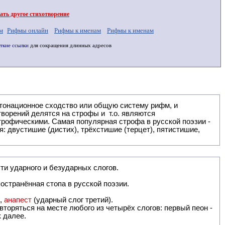
ть другое стихотворение
м
Рифмы онлайн
Рифмы к именам
Рифмы к именам
ткие ссылки
для сокращения длинных адресов
: двустишие (дистих), трёхстишие (терцет), пятистишие,
ти ударного и безударных слогов.
остранённая стопа в русской поэзии.
),
анапест
(ударный слог третий).
вторяться на месте любого из четырёх слогов: первый пеон -
к далее.