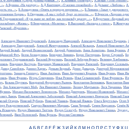
А.Ф.Мерзляков «Среди долины ровныя...»
А.Хомяков «Новград»
А.Белый «Тело стихий»
,
,
,
,
..»
А.Бунина «На разлуку»
А.Д.Кантемир «О жизни спокойной»
А.Дельвиг «Любовь»
А
,
,
ость эта...»
Б.Ахмадулина «Опять в природе перемена...»
Б.Лившиц «Закат у дворцового
,
,
отовление борща»
Б.Окуджава «А мы с тобой, брат, из пехоты...»
В.Брюсов «Хорошо одном
,
.К.Тредиаковский «Я уж ныне не люблю, как похвальбу красну...»
В.Курочкин «Бедовый кр
,
,
,
юхельбекер «Жизнь»
В.Бенедиктов «Молитва»
В.Высоцкий «Баллада о гипсе»
В.Жемчужн
,
Раевский «Идиллия»
,
,
,
,
Александр Иванович Одоевский
Александр Навроцкий
Александр Николаевич Радищев
,
,
,
,
Александр Твардовский
Алексей Жемчужников
Алексей Кольцов
Алексей Николаевич А
,
,
,
,
,
Андрей Белый
Андрей Вознесенский
Андрей Дементьев
Анна Ахматова
Анна Бунина
А
,
,
,
,
,
Афанасий Фет
Белла Ахмадулина
Бенедикт Лившиц
Борис Пастернак
Борис Слуцкий
Бо
,
,
,
риллович Тредиаковский
Василий Курочкин
Василий Лебедев-Кумач
Велимир Хлебников
,
,
,
,
ников
Владимир Костров
Владимир Маяковский
Владимир Раевский
Владимир Соловьёв
,
,
,
,
,
Давид Самойлов
Даниил Хармс
Демьян Бедный
Денис Давыдов
Дмитрий Мережковски
,
,
,
,
,
стопчина
Зинаида Гиппиус
Иван Аксёнов
Иван Андреевич Крылов
Иван Бунин
Иван Ив
,
,
,
,
,
,
иков
Иван Франко
Игорь Северянин
Илья Резник
Илья Сельвинский
Илья Френкель
Ил
,
,
,
,
ич
Козьма Прутков
Кондратий Федорович Рылеев
Константин Батюшков
Константин Ва
,
,
,
,
,
й
Лев Александрович Мей
Лев Иванович Ошанин
Леонид Мартынов
Леся Украинка
Мак
,
,
,
,
 Кузмин
Михаил Васильевич Ломоносов
Михаил Дмитриев
Михаил Исаковский
Михаил 
,
,
,
рович Львов
Николай Алексеевич Заболоцкий
Николай Алексеевич Некрасов
Николай Глаз
,
,
,
,
,
колай Огарев
Николай Рубцов
Николай Ушаков
Николай Языков
Ольга Берггольц
Осип 
,
,
,
,
берт Рождественский
Самуил Яковлевич Маршак
Саша Черный
Семен Кирсанов
Семён К
,
,
,
,
ь Искандер
Федор Иванович Тютчев
Федор Сологуб
Фёдор Николаевич Глинка
Эдуард 
,
,
,
,
Мелецкий
Яков Полонский
Янка Купала
Ярослав Смеляков
А
Б
В
Г
Д
Е
Ё
Ж
З
И
Й
К
Л
М
Н
О
П
Р
С
Т
У
Ф
Х
Ц