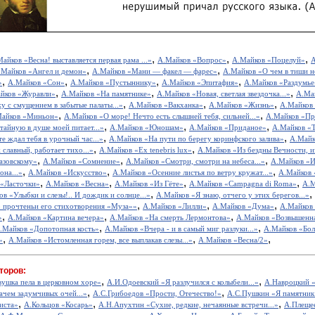
,
,
,
айков «Весна! выставляется первая рама ...»
А.Майков «Вопрос»
А.Майков «Поцелуй»
А
,
,
.Майков «Ангел и демон»
А.Майков «Мани — факел — фарес»
А.Майков «О чем в тиши н
,
,
,
,
»
А.Майков «Сон»
А.Майков «Пустыннику»
А.Майков «Эпитафия»
А.Майков «Раздумье
,
,
,
йков «Журавли»
А.Майков «На памятнике»
А.Майков «Новая, светлая звездочка...»
А.Май
,
,
,
 с смущением в забытые палаты...»
А.Майков «Вакханка»
А.Майков «Жизнь»
А.Майков 
,
,
айков «Миньон»
А.Майков «О море! Нечто есть слышней тебя, сильней...»
А.Майков «Пр
,
,
,
тайную в душе моей питает...»
А.Майков «Юношам»
А.Майков «Приданое»
А.Майков «Т
,
,
е ждал тебя в урочный час...»
А.Майков «На пути по берегу коринфского залива»
А.Майк
,
,
 славный, работает тихо...»
А.Майков «Ex tenebris lux»
А.Майков «Из бездны Вечности, из
,
,
,
азовскому»
А.Майков «Сомнение»
А.Майков «Смотри, смотри на небеса...»
А.Майков «И
,
,
,
на...»
А.Майков «Искусство»
А.Майков «Осенние листья по ветру кружат...»
А.Майков 
,
,
,
,
 «Ласточки»
А.Майков «Весна»
А.Майков «Из Гёте»
А.Майков «Campagna di Roma»
А.М
,
,
в «Улыбки и слезы!.. И дождик и солнце...»
А.Майков «Я знаю, отчего у этих берегов...»
,
,
,
о прочтеньи его стихотворения «Муза»»
А.Майков «Лилли»
А.Майков «Дума»
А.Майков
,
,
,
»
А.Майков «Картина вечера»
А.Майков «На смерть Лермонтова»
А.Майков «Возвышенна
,
,
.Майков «Допотопная кость»
А.Майков «Вчера - и в самый миг разлуки...»
А.Майков «Бо
,
,
,
»
А.Майков «Истомленная горем, все выплакав слезы...»
А.Майков «Весна/2»
торов:
,
,
вушка пела в церковном хоре»
А.И.Одоевский «Я разлучился с колыбели...»
А.Навроцкий «
,
,
ачем задумчивых очей...»
А.С.Грибоедов «Прости, Отечество!»
А.С.Пушкин «Я памятник 
,
,
,
иста»
А.Кольцов «Косарь»
А.Н.Апухтин «Сухие, редкие, нечаянные встречи...»
А.Плещее
,
,