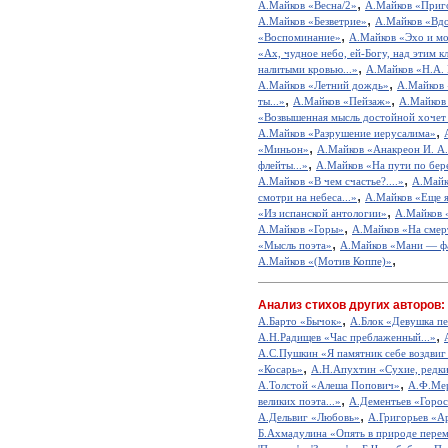
,
А.Майков «Весна/2»
А.Майков «Приг
,
А.Майков «Безветрие»
А.Майков «Вдо
,
«Воспоминание»
А.Майков «Эхо и м
«Ах, чудное небо, ей-Богу, над этим к
,
налитыми кровью...»
А.Майков «Н.А. 
,
А.Майков «Летний дождь»
А.Майков
,
,
ты...»
А.Майков «Пейзаж»
А.Майков
«Возвышенная мысль достойной хочет 
,
А.Майков «Разрушение иерусалима»
,
«Миньон»
А.Майков «Анакреон И. А.
,
флейты...»
А.Майков «На пути по бер
,
А.Майков «В чем счастье?....»
А.Майк
,
смотри на небеса...»
А.Майков «Еще я
,
«Из испанской антологии»
А.Майков 
,
А.Майков «Горы»
А.Майков «На смер
,
«Мысль поэта»
А.Майков «Мани — ф
,
А.Майков «(Мотив Коппе)»
Анализ стихов других авторов:
,
А.Барто «Бычок»
А.Блок «Девушка пе
,
А.Н.Радищев «Час преблаженный...»
А.С.Пушкин «Я памятник себе воздвиг
,
«Косарь»
А.Н.Апухтин «Сухие, редкие
,
А.Толстой «Алеша Попович»
А.Ф.Мер
,
великих поэта...»
А.Дементьев «Горос
,
А.Дельвиг «Любовь»
А.Григорьев «А
Б.Ахмадулина «Опять в природе перем
,