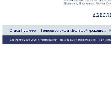
,
,
Полонский
Янка Купала
Ярослав Сме
А
Б
В
Г
Д
Стихи Пушкина
Генератор рифм «Большой крокодил»
Copyright © 2010-2026 «Рифмовед.org» - всё о рифме и стихосложении. При испол