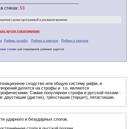
-------------------------------------------------------
 в
стихах
:
53
ворения
сделан программой в реальном времени
ть другое стихотворение
м
Рифмы онлайн
Рифмы к именам
Рифмы к именам
ткие ссылки
для сокращения длинных адресов
: двустишие (дистих), трёхстишие (терцет), пятистишие,
ти ударного и безударных слогов.
остранённая стопа в русской поэзии.