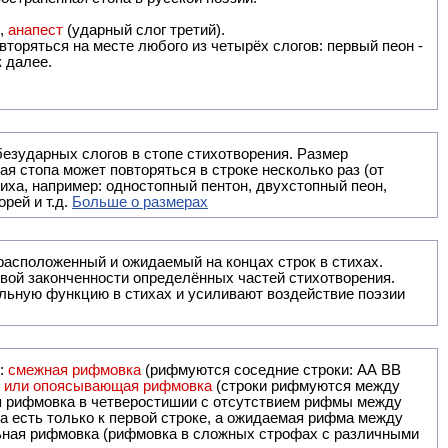
),
анапест
(ударный слог третий).
вторяться на месте любого из четырёх слогов: первый пеон -
к далее.
безударных слогов в стопе стихотворения. Размер
ая стопа может повторяться в строке несколько раз (от
тиха, например: одностопный пентон, двухстопный пеон,
рей и т.д.
Больше о размерах
ак правило, расположенный и ожидаемый на концах строк в стихах.
вой законченности определённых частей стихотворения.
льную функцию в стихах и усиливают воздействие поэзии
и:
смежная рифмовка
(рифмуются соседние строки: AA ВВ
я или опоясывающая рифмовка
(строки рифмуются между
я рифмовка в четверостишии с отсутствием рифмы между
 есть только к первой строке, а ожидаемая рифма между