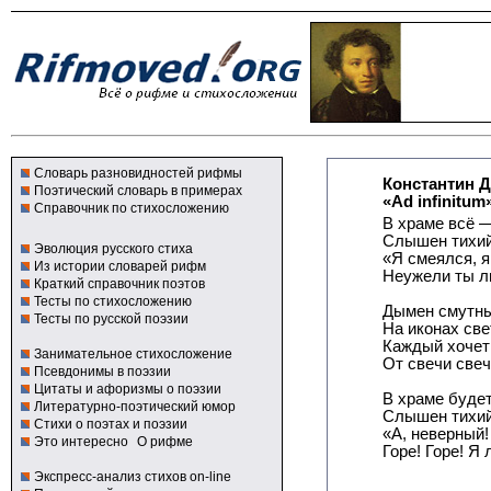
Словарь разновидностей рифмы
Константин 
Поэтический словарь в примерах
«Ad infinitum
Справочник по стихосложению
В храме всё 
Слышен тихий
Эволюция русского стиха
«Я смеялся, я
Из истории словарей рифм
Неужели ты 
Краткий справочник поэтов
Тесты по стихосложению
Дымен смутны
Тесты по русской поэзии
На иконах све
Каждый хочет
Занимательное стихосложение
От свечи свеч
Псевдонимы в поэзии
Цитаты и афоризмы о поэзии
В храме будет
Литературно-поэтический юмор
Слышен тихий
Стихи о поэтах и поэзии
«А, неверный!
Это интересно
О рифме
Горе! Горе! Я
Экспресс-анализ стихов on-line