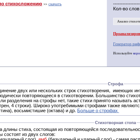
по стихосложению
-----------------
скачать
>>
Кол-во слов
Анализ стихот
Проанализирова
Генератор риф
Используйте
коро
Строфа
ух или нескольких строк стихотворения, имеющих интонационное сходство или общую систему рифм, и
 нет, такие стихи принято называть астрофическими. Самая популярная строфа в русской поэзии -
трен, 4 строки). Широко употребимыми строфами также являются
тина), восьмистишие (октава) и др.
Больше о строфах
Стихотворная стопа
ца длины стиха, состоящая из повторяющейся последовательнос
 состоят из двух слогов:
езударный слог),
ямб
(безударный и ударный слог) - самая расп