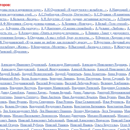
торов:
,
,
вушка пела в церковном хоре»
А.И.Одоевский «Я разлучился с колыбели...»
А.Навроцкий «
,
,
ачем задумчивых очей...»
А.С.Грибоедов «Прости, Отечество!»
А.С.Пушкин «Я памятник 
,
,
,
иста»
А.Кольцов «Косарь»
А.Н.Апухтин «Сухие, редкие, нечаянные встречи...»
А.Плещее
,
,
А.Ф.Мерзляков «Среди долины ровныя...»
А.Хомяков «Новград»
А.Белый «Тело стихий»
,
,
,
,
..»
А.Бунина «На разлуку»
А.Д.Кантемир «О жизни спокойной»
А.Дельвиг «Любовь»
А
,
,
ость эта...»
Б.Ахмадулина «Опять в природе перемена...»
Б.Лившиц «Закат у дворцового
,
,
отовление борща»
Б.Окуджава «А мы с тобой, брат, из пехоты...»
В.Брюсов «Хорошо одном
,
.К.Тредиаковский «Я уж ныне не люблю, как похвальбу красну...»
В.Курочкин «Бедовый кр
,
,
,
юхельбекер «Жизнь»
В.Бенедиктов «Молитва»
В.Высоцкий «Баллада о гипсе»
В.Жемчужн
,
Раевский «Идиллия»
,
,
,
,
Александр Иванович Одоевский
Александр Навроцкий
Александр Николаевич Радищев
,
,
,
,
Александр Твардовский
Алексей Жемчужников
Алексей Кольцов
Алексей Николаевич А
,
,
,
,
,
Андрей Белый
Андрей Вознесенский
Андрей Дементьев
Анна Ахматова
Анна Бунина
А
,
,
,
,
,
Афанасий Фет
Белла Ахмадулина
Бенедикт Лившиц
Борис Пастернак
Борис Слуцкий
Бо
,
,
,
риллович Тредиаковский
Василий Курочкин
Василий Лебедев-Кумач
Велимир Хлебников
,
,
,
,
ников
Владимир Костров
Владимир Маяковский
Владимир Раевский
Владимир Соловьёв
,
,
,
,
,
Давид Самойлов
Даниил Хармс
Демьян Бедный
Денис Давыдов
Дмитрий Мережковски
,
,
,
,
,
стопчина
Зинаида Гиппиус
Иван Аксёнов
Иван Андреевич Крылов
Иван Бунин
Иван Ив
,
,
,
,
,
,
иков
Иван Франко
Игорь Северянин
Илья Резник
Илья Сельвинский
Илья Френкель
Ил
,
,
,
,
ич
Козьма Прутков
Кондратий Федорович Рылеев
Константин Батюшков
Константин Ва
,
,
,
,
,
й
Лев Александрович Мей
Лев Иванович Ошанин
Леонид Мартынов
Леся Украинка
Мак
,
,
,
,
 Кузмин
Михаил Васильевич Ломоносов
Михаил Дмитриев
Михаил Исаковский
Михаил 
,
,
,
рович Львов
Николай Алексеевич Заболоцкий
Николай Алексеевич Некрасов
Николай Глаз
,
,
,
,
,
колай Огарев
Николай Рубцов
Николай Ушаков
Николай Языков
Ольга Берггольц
Осип 
,
,
,
,
берт Рождественский
Самуил Яковлевич Маршак
Саша Черный
Семен Кирсанов
Семён К