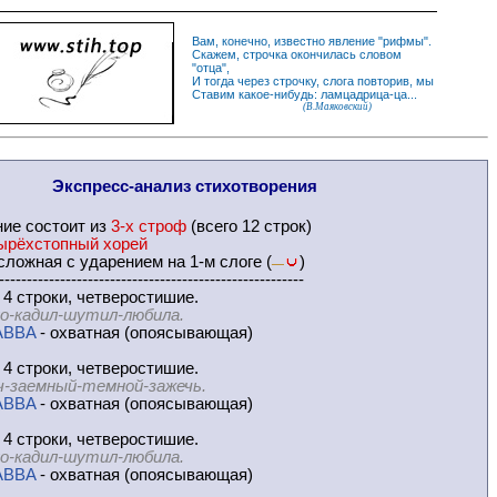
Вам, конечно, известно
явление
"
рифмы
".
Скажем,
строчка
окончилась словом
"
отца
",
И
тогда
через строчку, слога повторив, мы
Ставим какое-нибудь: ламцадрица-ца...
(В.Маяковский)
Экспресс-
анализ стихотворения
ние
состоит из
3-х строф
(всего 12 строк)
ырёхстопный хорей
ложная с ударением на 1-м слоге (
)
—
-------------------------------------------------------
 4 строки, четверостишие.
о-кадил-шутил-любила.
ABBA
- охватная (опоясывающая)
 4 строки, четверостишие.
ч-заемный-темной-зажечь.
ABBA
- охватная (опоясывающая)
 4 строки, четверостишие.
о-кадил-шутил-любила.
ABBA
- охватная (опоясывающая)