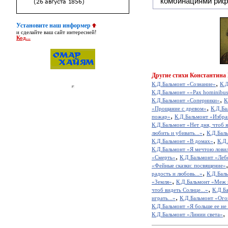
комбинациями риф
Установите наш информер
и сделайте ваш сайт интересней!
Код...
Другие
стихи Константина
,
К.Д.Бальмонт «Сознание»
К.
К.Д.Бальмонт ««Pax hominibus 
,
К.Д.Бальмонт «Соперники»
К
,
«Прощание с древом»
К.Д.Ба
,
пожар»
К.Д.Бальмонт «Избр
К.Д.Бальмонт «Нет дня, чтоб я 
,
любить и убивать...»
К.Д.Баль
,
К.Д.Бальмонт «В домах»
К.Д
К.Д.Бальмонт «Я мечтою ловил
,
«Смерть»
К.Д.Бальмонт «Леб
«Фейные сказки: посвящение»
,
радость и любовь...»
К.Д.Бал
,
«Земля»
К.Д.Бальмонт «Меж 
,
чтоб видеть Солнце...»
К.Д.Б
,
играть...»
К.Д.Бальмонт «Ого
К.Д.Бальмонт «Я больше ее н
,
К.Д.Бальмонт «Линии света»