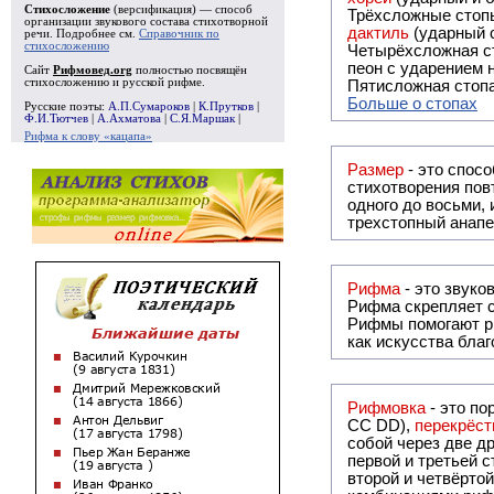
Стихосложение
(версификация) — способ
Трёхсложные стопы
организации звукового состава стихотворной
дактиль
(ударный с
речи. Подробнее см.
Справочник по
стихосложению
Четырёхсложная с
пеон с ударением н
Сайт
Рифмовед.org
полностью посвящён
стихосложению и русской рифме.
Пятисложная стопа
Больше о стопах
Русские поэты:
А.П.Сумароков
|
К.Прутков
|
Ф.И.Тютчев
|
А.Ахматова
|
С.Я.Маршак
|
Рифма к слову «кацапа»
Размер
- это спосо
стихотворения повт
одного до восьми,
трехстопный анапе
Рифма
Рифма
скрепляет с
Рифмы
помогают р
как искусства бла
Рифмовка
- это по
СС DD),
перекрёст
собой ч
первой и третьей 
второй и четвёртой строкой отсутствует: