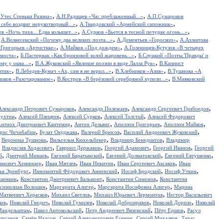
,
,
Утес Cтеньки Разина»
А.Н.Радищев «Час преблаженный...»
А.П.Сумароков
,
,
себе воздвиг нерукотворный...»
А.Твардовский «Армейский сапожник»
,
,
в «Ночь тиха... Едва колышет...»
А.Сурков «Бьется в тесной печурке огонь...»
,
,
,
А.Вознесенский «Почему два великих поэта...»
А.Дементьев «Гороскоп»
А.Ахматова
,
,
.Григорьев «Артисткке»
А.Майков «Под дождем»
А.Голенищев-Кутузов «В четырех
,
,
 моста»
Б.Пастернак «Как бронзовой золой жаровень...»
Б.Слуцкий «Поэты 'Правды' и
,
,
у у окна...»
В.А.Жуковский «Явление поэзии в виде Лалла Рук»
В.Капнист
,
,
,
итик»
В.Лебедев-Кумач «Ах, сам я не верил...»
В.Хлебников «Азия»
В.Тушнова «А
,
,
иков «Разочарование»
В.Костров «В берёзовой серебряной купели...»
В.Маяковский
,
,
,
Александр Петрович Сумароков
Александр Полежаев
Александр Сергеевич Грибоедов
,
,
,
,
пухтин
Алексей Плещеев
Алексей Сурков
Алексей Толстой
Алексей Федорович
,
,
,
,
нтиох Дмитриевич Кантемир
Антон Дельвиг
Аполлон Григорьев
Аполлон Майков
,
,
,
,
рис Чичибабин
Булат Окуджава
Валерий Брюсов
Василий Андреевич Жуковский
,
,
,
,
Вероника Тушнова
Вильгельм Кюхельбекер
Владимир Бенедиктов
Владимир
,
,
,
,
,
Владислав Ходасевич
Гавриил Державин
Георгий Адамович
Георгий Иванов
Георгий
,
,
,
,
,
й
Дмитрий Минаев
Евгений Баратынский
Евгений Долматовский
Евгений Евтушенко
,
,
,
,
анович Хемницер
Иван Мятлев
Иван Никитин
Иван Сергеевич Аксаков
Иван
,
,
,
,
ья Эренбург
Иннокентий Фёдорович Анненский
Иосиф Бродский
Иосиф Уткин
,
,
,
ншенкин
Константин Дмитриевич Бальмонт
Константин Симонов
Константин
,
,
,
симилиан Волошин
Маргарита Алигер
Маргарита Иосифовна Алигер
Марина
,
,
,
Матвеевич Херасков
Михаил Светлов
Михаил Юрьевич Лермонтов
Нестор Васильевич
,
,
,
,
,
ков
Николай Гнедич
Николай Гумилев
Николай Добронравов
Николай Доризо
Николай
,
,
,
,
Мандельштам
Павел Антокольский
Петр Андреевич Вяземский
Пётр Ершов
Расул
,
,
,
,
ирсанов
Семён Надсон
Сергей Александрович Есенин
Сергей Михалков
Тарас