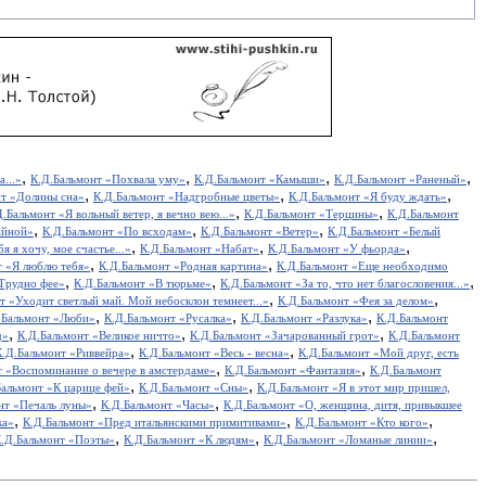
,
,
,
,
...»
К.Д.Бальмонт «Похвала уму»
К.Д.Бальмонт «Камыши»
К.Д.Бальмонт «Раненый»
,
,
,
нт «Долины сна»
К.Д.Бальмонт «Надгробные цветы»
К.Д.Бальмонт «Я буду ждать»
,
,
Д.Бальмонт «Я вольный ветер, я вечно вею...»
К.Д.Бальмонт «Терцины»
К.Д.Бальмонт
,
,
,
айной»
К.Д.Бальмонт «По всходам»
К.Д.Бальмонт «Ветер»
К.Д.Бальмонт «Белый
,
,
,
я я хочу, мое счастье...»
К.Д.Бальмонт «Набат»
К.Д.Бальмонт «У фьорда»
,
,
т «Я люблю тебя»
К.Д.Бальмонт «Родная картина»
К.Д.Бальмонт «Еще необходимо
,
,
,
Трудно фее»
К.Д.Бальмонт «В тюрьме»
К.Д.Бальмонт «За то, что нет благословения...»
,
,
т «Уходит светлый май. Мой небосклон темнеет...»
К.Д.Бальмонт «Фея за делом»
,
,
,
.Бальмонт «Люби»
К.Д.Бальмонт «Русалка»
К.Д.Бальмонт «Разлука»
К.Д.Бальмонт
,
,
,
д»
К.Д.Бальмонт «Великое ничто»
К.Д.Бальмонт «Зачарованный грот»
К.Д.Бальмонт
,
,
К.Д.Бальмонт «Риввейра»
К.Д.Бальмонт «Весь - весна»
К.Д.Бальмонт «Мой друг, есть
,
,
т «Воспоминание о вечере в амстердаме»
К.Д.Бальмонт «Фантазия»
К.Д.Бальмонт
,
,
Бальмонт «К царице фей»
К.Д.Бальмонт «Сны»
К.Д.Бальмонт «Я в этот мир пришел,
,
,
нт «Печаль луны»
К.Д.Бальмонт «Часы»
К.Д.Бальмонт «О, женщина, дитя, привыкшее
,
,
,
ка»
К.Д.Бальмонт «Пред итальянскими примитивами»
К.Д.Бальмонт «Кто кого»
,
,
,
.Д.Бальмонт «Поэты»
К.Д.Бальмонт «К людям»
К.Д.Бальмонт «Ломаные линии»