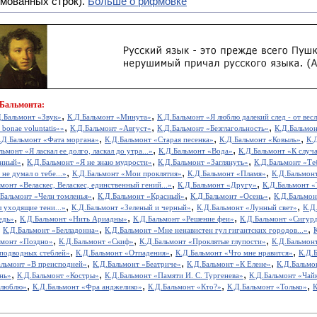
мованных строк).
Больше о рифмовке
 Бальмонта:
,
,
Д.Бальмонт «Звук»
К.Д.Бальмонт «Минута»
К.Д.Бальмонт «Я люблю далекий след - от весла
,
,
,
bonae voluntatis»»
К.Д.Бальмонт «Август»
К.Д.Бальмонт «Безглагольность»
К.Д.Бальмо
,
,
,
.Д.Бальмонт «Фата моргана»
К.Д.Бальмонт «Старая песенка»
К.Д.Бальмонт «Ковыль»
К.
,
,
льмонт «Я ласкал ее долго, ласкал до утра...»
К.Д.Бальмонт «Вода»
К.Д.Бальмонт «К случ
,
,
,
анный»
К.Д.Бальмонт «Я не знаю мудрости»
К.Д.Бальмонт «Заглянуть»
К.Д.Бальмонт «Теб
,
,
,
не думал о тебе...»
К.Д.Бальмонт «Мои проклятия»
К.Д.Бальмонт «Пламя»
К.Д.Бальмон
,
,
монт «Веласкес, Веласкес, единственный гений...»
К.Д.Бальмонт «Другу»
К.Д.Бальмонт «
,
,
,
.Бальмонт «Челн томленья»
К.Д.Бальмонт «Красный»
К.Д.Бальмонт «Осень»
К.Д.Бальмон
,
,
,
 уходящие тени...»
К.Д.Бальмонт «Зеленый и черный»
К.Д.Бальмонт «Лунный свет»
К.Д
,
,
,
едь»
К.Д.Бальмонт «Нить Ариадны»
К.Д.Бальмонт «Решение феи»
К.Д.Бальмонт «Сигур
,
,
,
К.Д.Бальмонт «Белладонна»
К.Д.Бальмонт «Мне ненавистен гул гигантских городов...»
,
,
,
ьмонт «Поздно»
К.Д.Бальмонт «Скиф»
К.Д.Бальмонт «Проклятые глупости»
К.Д.Бальмон
,
,
,
подводных стеблей»
К.Д.Бальмонт «Отпадения»
К.Д.Бальмонт «Что мне нравится»
К.Д.
,
,
,
альмонт «В преисподней»
К.Д.Бальмонт «Беатриче»
К.Д.Бальмонт «К Елене»
К.Д.Бальмо
,
,
,
нь»
К.Д.Бальмонт «Костры»
К.Д.Бальмонт «Памяти И. С. Тургенева»
К.Д.Бальмонт «Чай
,
,
,
,
е люблю»
К.Д.Бальмонт «Фра анджелико»
К.Д.Бальмонт «Кто?»
К.Д.Бальмонт «Только»
К