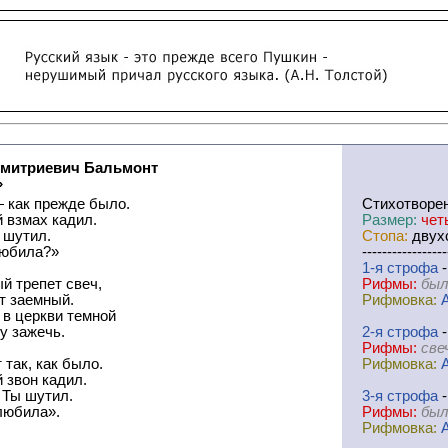
Дмитриевич Бальмонт
»
— как прежде было.
Cтихотворе
 взмах кадил.
Размер:
чет
 шутил.
Стопа:
двухс
любила?»
-----------------
1-я
cтрофа
-
й трепет свеч,
Рифмы:
был
т заемный.
Рифмовка:
 в церкви темной
у зажечь.
2-я
cтрофа
-
Рифмы:
све
 так, как было.
Рифмовка:
 звон кадил.
 Ты шутил.
3-я
cтрофа
-
 любила».
Рифмы:
был
Рифмовка: