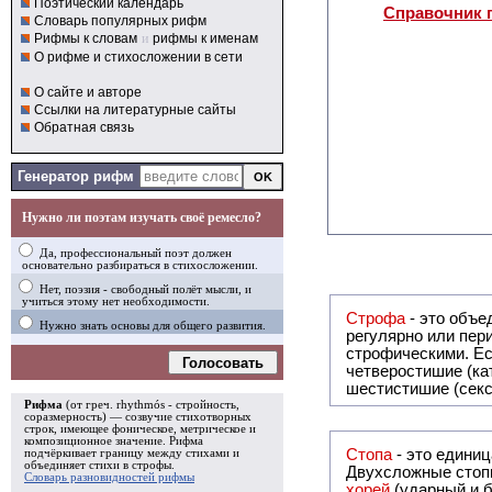
Поэтический календарь
Справочник 
Словарь популярных рифм
Рифмы к словам
и
рифмы к именам
О рифме и стихосложении в сети
О сайте и авторе
Ссылки на литературные сайты
Обратная связь
Генератор рифм
Нужно ли поэтам изучать своё ремесло?
Да, профессиональный поэт должен
основательно разбираться в стихосложении.
Нет, поэзия - свободный полёт мысли, и
учиться этому нет необходимости.
Строфа
- это объединение дв
Нужно знать основы для общего развития.
регулярно или периодически повторяющееся в стихотворении. Большинство стихотворений делятся на строфы и т.о. являются
строфическими. Если разделения на строфы
Голосовать
четверостишие (ка
шестистишие (секс
Рифма
(от греч. rhythmós - стройность,
соразмерность) — созвучие стихотворных
строк, имеющее фоническое, метрическое и
композиционное значение.
Рифма
Стопа
- это едини
подчёркивает границу между стихами и
объединяет стихи в
строфы
.
Двухсложные стопы
Словарь разновидностей рифмы
хорей
(ударный и б