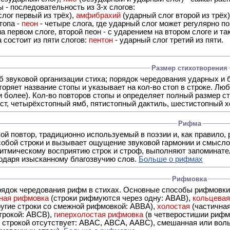
 - последовательность из 3-х слогов:
лог первый из трёх),
амфибрахий
(ударный слог второй из трёх
топа -
пеон
- четыре слога, где ударный слог может регулярно по
а первом слоге, второй пеон - с ударением на втором слоге и та
 состоит из пяти слогов:
пентон
- ударный слог третий из пяти.
Размер стихотворения
б звуковой организации стиха; порядок чередования ударных и 
оряет название стопы и указывает на кол-во стоп в строке. Люб
 и более). Кол-во повторов стопы и определяет полный размер с
ст, четырёхстопный ямб, пятистопный дактиль, шестистопный хо
Рифма
- это звуковой повтор, традиционно используемый в поэзии и, к
обой строки и вызывает ощущение звуковой гармонии и смысло
итмическому восприятию строк и строф, выполняют запоминате
годаря изысканному благозвучию слов.
Больше о рифмах
Рифмовка
рядок чередования рифм в стихах. Основные способы рифмовк
ная рифмовка
(строки рифмуются через одну: ABAB),
кольцева
ерез две другие строки со смежной рифмовкой: ABBA),
холостая
(частична
строкой: АBCB),
гиперхолостая рифмовка
(в четверостишии рифма
 ABAC, ABCA, AABC), смешанная или вольная рифмовка (рифмовка в сложных строфах с различными