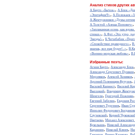
Анализ стихов других ав
,
А.Барто «Бычок»
А.Блок «Де
,
«Эпитафия/9»
А.Полежаев «З
А.Жемчужников «Думы оптим
,
А.Толстой «Алеша Попович»
«Заплаканная осень, как вдова.
,
стенах»
А.Фет «Это утро, рад
,
'Звезды'»
Б.Чичибабин «Приг
,
«Спокойствие праведного»
В
,
знаешь, все еще будет!..»
В.К
,
«Военно-морская любовь»
В.
Избранные поэты:
,
Агния Барто
Александр Блок
Александр Сергеевич Пушкин
,
,
Мерзляков
Алексей Хомяков
,
Арсений Голенищев-Кутузов
,
Василий Капнист
Василий Ки
,
Высоцкий
Владимир Жемчуж
,
Шенгели
Григорий Поженян
,
Евгений Забелин
Евдокия Ро
,
Сергеевич Тургенев
Иван Сур
Ипполит Федорович Богданов
,
Случевский
Корней Чуковски
,
Цветаева
Михаил Алексеевич
,
Кукольник
Николай Александ
,
,
Карамзин
Николай Клюев
Ни
,
,
Гамзатов
Римма Казакова
Ро