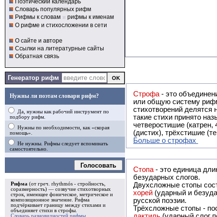
Поэтический календарь
Словарь популярных рифм
Рифмы к словам
и
рифмы к именам
О рифме и стихосложении в сети
О сайте и авторе
Ссылки на литературные сайты
Обратная связь
Генератор рифм
Строфа
- это объединение двух и
Нужны ли поэтам словари рифм?
или общую систему рифм, и регулярно или периодически п
стихотворений делятся на строфы и т.о. являются строфическими. Ес
Да, нужны как рабочий инструмент по
такие стихи принято называть астрофическими. Самая популярная строфа в русской поэзии -
подбору рифм.
четверостишие (катрен,
Нужны по необходимости, как «скорая
(дистих), трёхстишие (т
помощь».
Больше о строфах
Не нужны. Рифмы следует вспоминать
самостоятельно.
Голосовать
Стопа
- это единица дли
безударных слогов.
Рифма
(от греч. rhythmós - стройность,
Двухсложные стопы сост
соразмерность) — созвучие стихотворных
хорей
(ударный и безуда
строк, имеющее фоническое, метрическое и
русской поэзии.
композиционное значение.
Рифма
подчёркивает границу между стихами и
Трёхсложные стопы - пос
объединяет стихи в
строфы
.
дактиль
(ударный слог п
Словарь разновидностей рифмы