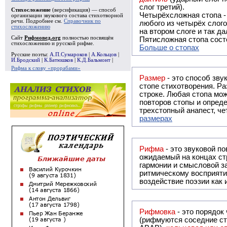
слог третий).
Стихосложение
(версификация) — способ
Четырёхсложная стопа 
организации звукового состава стихотворной
речи. Подробнее см.
Справочник по
любого из четырёх слого
стихосложению
на втором слоге и так да
Сайт
Рифмовед.org
полностью посвящён
Пятисложная стопа состо
стихосложению и русской рифме.
Больше о стопах
Русские поэты:
А.П.Сумароков
|
А.Кольцов
|
И.Бродский
|
К.Батюшков
|
К.Д.Бальмонт
|
Рифма к слову «прорабами»
Размер
- это способ зву
стопе стихотворения. Ра
строке. Любая стопа мож
повторов стопы и опреде
трехстопный анапест, че
размерах
Рифма
- это звуковой повтор, традиционно используемый в поэзии и, как прав
ожидаемый на концах ст
гармонии и смысловой з
ритмическому восприяти
воздействие поэзии как
Рифмовка
- это порядок
(рифмуются соседние ст