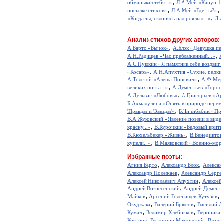
,
обманывал тебя...»
Л.А.Мей «Канун 18
,
,
посылке стихов»
Л.А.Мей «Где ты?»
,
«Когда ты, склонясь над роялью...»
Л.
Анализ стихов других авторов:
,
А.Барто «Бычок»
А.Блок «Девушка пе
,
А.Н.Радищев «Час преблаженный...»
А.С.Пушкин «Я памятник себе воздвиг
,
«Косарь»
А.Н.Апухтин «Сухие, редкие
,
А.Толстой «Алеша Попович»
А.Ф.Мер
,
великих поэта...»
А.Дементьев «Горос
,
А.Дельвиг «Любовь»
А.Григорьев «А
Б.Ахмадулина «Опять в природе перем
,
'Правды' и 'Звезды'»
Б.Чичибабин «Пр
В.А.Жуковский «Явление поэзии в виде
,
красну...»
В.Курочкин «Бедовый крит
,
В.Кюхельбекер «Жизнь»
В.Бенедикто
,
купели...»
В.Маяковский «Военно-мор
Избранные поэты:
,
,
Агния Барто
Александр Блок
Алекса
,
Александр Полежаев
Александр Серг
,
Алексей Николаевич Апухтин
Алексе
,
Андрей Вознесенский
Андрей Демент
,
,
Майков
Арсений Голенищев-Кутузов
,
,
Окуджава
Валерий Брюсов
Василий 
,
,
Кумач
Велимир Хлебников
Вероника
,
,
Костров
Владимир Маяковский
Влад