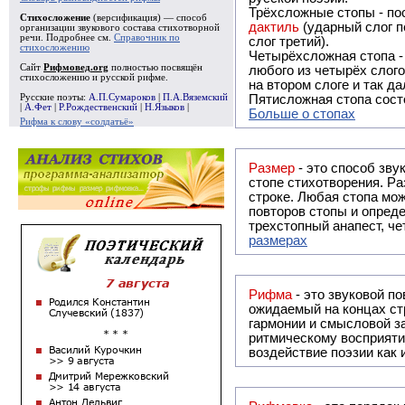
Трёхсложные стопы - пос
Стихосложение
(версификация) — способ
дактиль
(ударный слог п
организации звукового состава стихотворной
речи. Подробнее см.
Справочник по
слог третий).
стихосложению
Четырёхсложная стопа 
Сайт
Рифмовед.org
полностью посвящён
любого из четырёх слого
стихосложению и русской рифме.
на втором слоге и так да
Русские поэты:
А.П.Сумароков
|
П.А.Вяземский
Пятисложная стопа состо
|
А.Фет
|
Р.Рождественский
|
Н.Языков
|
Больше о стопах
Рифма к слову «солдатьё»
Размер
- это способ зву
стопе стихотворения. Ра
строке. Любая стопа мож
повторов стопы и опреде
трехстопный анапест, че
размерах
Рифма
- это звуковой повтор, традиционно используемый в поэзии и, как прав
ожидаемый на концах ст
гармонии и смысловой з
ритмическому восприяти
воздействие поэзии как