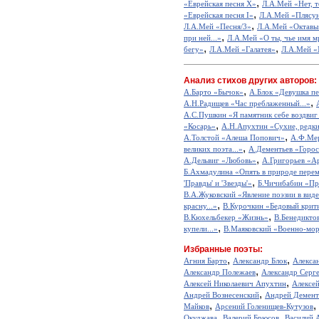
,
«Еврейская песня X»
Л.А.Мей «Нет, то
,
«Еврейская песня I»
Л.А.Мей «Плясу
,
Л.А.Мей «Песня/3»
Л.А.Мей «Октавы
,
при ней...»
Л.А.Мей «О ты, чье имя мр
,
,
бегу»
Л.А.Мей «Галатея»
Л.А.Мей 
Анализ стихов других авторов:
,
А.Барто «Бычок»
А.Блок «Девушка пе
,
А.Н.Радищев «Час преблаженный...»
А.С.Пушкин «Я памятник себе воздвиг
,
«Косарь»
А.Н.Апухтин «Сухие, редкие
,
А.Толстой «Алеша Попович»
А.Ф.Мер
,
великих поэта...»
А.Дементьев «Горос
,
А.Дельвиг «Любовь»
А.Григорьев «А
Б.Ахмадулина «Опять в природе перем
,
'Правды' и 'Звезды'»
Б.Чичибабин «Пр
В.А.Жуковский «Явление поэзии в виде
,
красну...»
В.Курочкин «Бедовый крит
,
В.Кюхельбекер «Жизнь»
В.Бенедикто
,
купели...»
В.Маяковский «Военно-мор
Избранные поэты:
,
,
Агния Барто
Александр Блок
Алекса
,
Александр Полежаев
Александр Серг
,
Алексей Николаевич Апухтин
Алексе
,
Андрей Вознесенский
Андрей Демент
,
,
Майков
Арсений Голенищев-Кутузов
,
,
Окуджава
Валерий Брюсов
Василий 