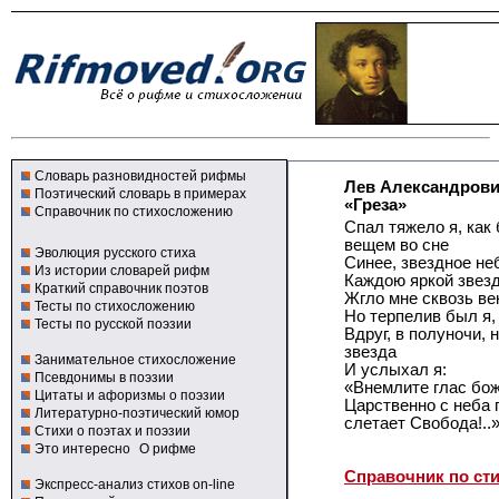
Словарь разновидностей рифмы
Лев Александров
Поэтический словарь в примерах
«Греза»
Справочник по стихосложению
Спал тяжело я, как 
вещем во сне
Эволюция русского стиха
Синее, звездное не
Из истории словарей рифм
Каждою яркой звезд
Краткий справочник поэтов
Жгло мне сквозь ве
Тесты по стихосложению
Но терпелив был я, 
Тесты по русской поэзии
Вдруг, в полуночи, 
звезда
Занимательное стихосложение
И услыхал я:
Псевдонимы в поэзии
«Внемлите глас бож
Цитаты и афоризмы о поэзии
Царственно с неба 
Литературно-поэтический юмор
слетает Свобода!..
Стихи о поэтах и поэзии
Это интересно
О рифме
Справочник по ст
Экспресс-анализ стихов on-line