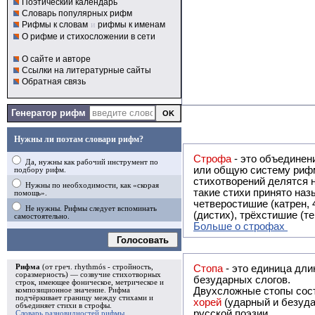
Поэтический календарь
Словарь популярных рифм
Рифмы к словам
и
рифмы к именам
О рифме и стихосложении в сети
О сайте и авторе
Ссылки на литературные сайты
Обратная связь
Генератор рифм
Нужны ли поэтам словари рифм?
Строфа
- это объединение двух и
Да, нужны как рабочий инструмент по
или общую систему рифм, и регулярно или периодически п
подбору рифм.
стихотворений делятся на строфы и т.о. являются строфическими. Ес
Нужны по необходимости, как «скорая
такие стихи принято называть астрофическими. Самая популярная строфа в русской поэзии -
помощь».
четверостишие (катрен,
Не нужны. Рифмы следует вспоминать
(дистих), трёхстишие (т
самостоятельно.
Больше о строфах
Голосовать
Рифма
(от греч. rhythmós - стройность,
Стопа
- это единица дли
соразмерность) — созвучие стихотворных
безударных слогов.
строк, имеющее фоническое, метрическое и
Двухсложные стопы сост
композиционное значение.
Рифма
подчёркивает границу между стихами и
хорей
(ударный и безуда
объединяет стихи в
строфы
.
русской поэзии.
Словарь разновидностей рифмы