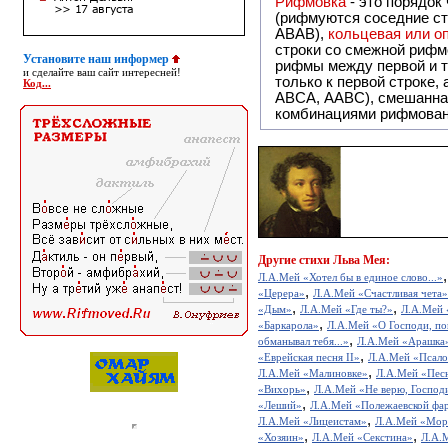
Рифмовка
- это порядок
(рифмуются соседние ст
ABAB),
кольцевая или 
строки со смежной рифм
Установите наш информер
рифмы между первой и т
и сделайте ваш сайт интересней!
только к первой строке,
Код...
ABCA, AABC), смешанная или вольная рифмовка (рифмовка в сложных строфах с различными
комбинациями рифмован
Другие
стихи Льва Мея:
Л.А.Мей «Хотел бы в единое слово...»
,
«Церера»
Л.А.Мей «Счастливая чета»
,
,
«Дым»
Л.А.Мей «Где ты?»
Л.А.Мей 
,
«Баркарола»
Л.А.Мей «О Господи, по
,
обманывал тебя...»
Л.А.Мей «Арашка
,
«Еврейская песня II»
Л.А.Мей «Псало
,
Л.А.Мей «Малиновке»
Л.А.Мей «Пес
,
«Вихорь»
Л.А.Мей «Не верю, Господи
,
«Леший»
Л.А.Мей «Полежаевской фа
,
Л.А.Мей «Лицеистам»
Л.А.Мей «Мор
,
,
«Хозяин»
Л.А.Мей «Секстина»
Л.А.М