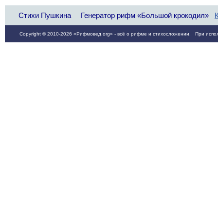
Стихи Пушкина
Генератор рифм «Большой крокодил»
Copyright © 2010-2026 «Рифмовед.org» - всё о рифме и стихосложении. При испол