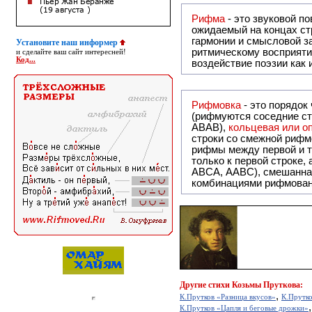
Рифма
- это звуковой повтор, традиционно используемый в поэзии и, как прав
ожидаемый на концах ст
гармонии и смысловой з
Установите наш информер
ритмическому восприяти
и сделайте ваш сайт интересней!
Код...
воздействие поэзии как
Рифмовка
- это порядок
(рифмуются соседние ст
ABAB),
кольцевая или 
строки со смежной рифм
рифмы между первой и т
только к первой строке,
ABCA, AABC), смешанная или вольная рифмовка (рифмовка в сложных строфах с различными
комбинациями рифмован
Другие
стихи Козьмы Пруткова:
,
К.Прутков «Разница вкусов»
К.Прутко
К.Прутков «Цапля и беговые дрожки»