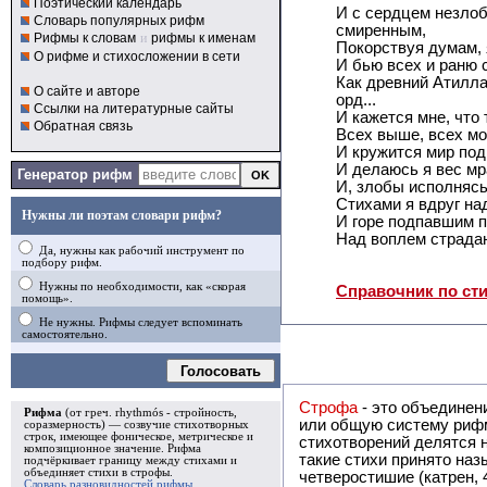
Поэтический календарь
И с сердцем незло
Словарь популярных рифм
смиренным,
Рифмы к словам
и
рифмы к именам
Покорствуя думам, 
О рифме и стихосложении в сети
И бью всех и раню 
Как древний Атилла
О сайте и авторе
орд...
Ссылки на литературные сайты
И кажется мне, что 
Обратная связь
Всех выше, всех м
И кружится мир под
И делаюсь я вес мр
Генератор рифм
И, злобы исполнясь,
Стихами я вдруг на
Нужны ли поэтам словари рифм?
И горе подпавшим п
Над воплем страдан
Да, нужны как рабочий инструмент по
подбору рифм.
Нужны по необходимости, как «скорая
Справочник по ст
помощь».
Не нужны. Рифмы следует вспоминать
самостоятельно.
Голосовать
Строфа
- это объединение двух и
Рифма
(от греч. rhythmós - стройность,
или общую систему рифм, и регулярно или периодически п
соразмерность) — созвучие стихотворных
строк, имеющее фоническое, метрическое и
стихотворений делятся на строфы и т.о. являются строфическими. Ес
композиционное значение.
Рифма
такие стихи принято называть астрофическими. Самая популярная строфа в русской поэзии -
подчёркивает границу между стихами и
объединяет стихи в
строфы
.
четверостишие (катрен,
Словарь разновидностей рифмы