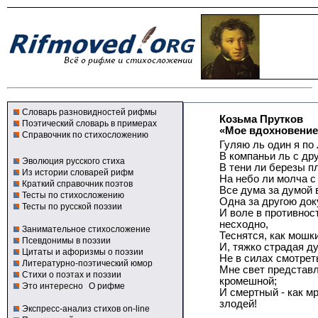
Словарь разновидностей рифмы
Козьма Прутков
Поэтический словарь в примерах
«Мое вдохновение
Справочник по стихосложению
Гуляю ль один я по
В компаньи ль с др
Эволюция русского стиха
В тени ли березы п
Из истории словарей рифм
На небо ли молча с
Краткий справочник поэтов
Все дума за думой 
Тесты по стихосложению
Одна за другою док
Тесты по русской поэзии
И воле в противнос
несходно,
Занимательное стихосложение
Теснятся, как мошк
Псевдонимы в поэзии
И, тяжко страдая д
Цитаты и афоризмы о поэзии
Не в силах смотреть
Литературно-поэтический юмор
Мне свет представ
Стихи о поэтах и поэзии
кромешной;
Это интересно
О рифме
И смертный - как м
злодей!
Экспресс-анализ стихов on-line