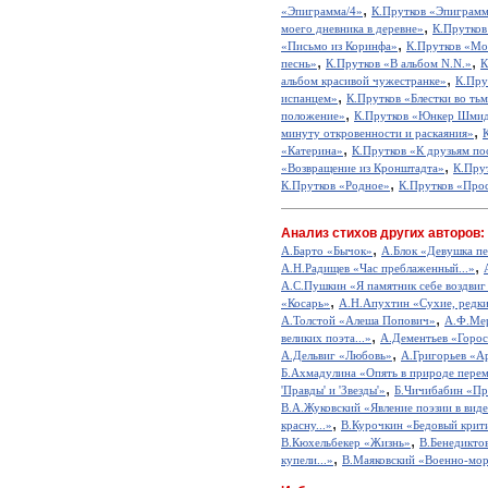
,
«Эпиграмма/4»
К.Прутков «Эпиграмм
,
моего дневника в деревне»
К.Прутков
,
«Письмо из Коринфа»
К.Прутков «Мо
,
,
песнь»
К.Прутков «В альбом N.N.»
К
,
альбом красивой чужестранке»
К.Пру
,
испанцем»
К.Прутков «Блестки во ть
,
положение»
К.Прутков «Юнкер Шми
,
минуту откровенности и раскаяния»
,
«Катерина»
К.Прутков «К друзьям по
,
«Возвращение из Кронштадта»
К.Пру
,
К.Прутков «Родное»
К.Прутков «Про
Анализ стихов других авторов:
,
А.Барто «Бычок»
А.Блок «Девушка пе
,
А.Н.Радищев «Час преблаженный...»
А.С.Пушкин «Я памятник себе воздвиг
,
«Косарь»
А.Н.Апухтин «Сухие, редкие
,
А.Толстой «Алеша Попович»
А.Ф.Мер
,
великих поэта...»
А.Дементьев «Горос
,
А.Дельвиг «Любовь»
А.Григорьев «А
Б.Ахмадулина «Опять в природе перем
,
'Правды' и 'Звезды'»
Б.Чичибабин «Пр
В.А.Жуковский «Явление поэзии в виде
,
красну...»
В.Курочкин «Бедовый крит
,
В.Кюхельбекер «Жизнь»
В.Бенедикто
,
купели...»
В.Маяковский «Военно-мор