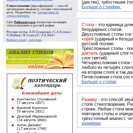
(дистих), трёхстишие (т
Стихосложение
(версификация) — способ
Больше о строфах
организации звукового состава стихотворной
речи. Подробнее см.
Справочник по
стихосложению
Сайт
Рифмовед.org
полностью посвящён
Стопа
- это единица дли
стихосложению и русской рифме.
безударных слогов.
Русские поэты:
А.П.Сумароков
|
С.А.Есенин
|
Двухсложные стопы сост
А.Майков
|
Ф.Сологуб
|
Л.А.Мей
|
хорей
(ударный и безуда
Рифма к слову «штормя»
русской поэзии.
Трёхсложные стопы - пос
дактиль
(ударный слог п
слог третий).
Четырёхсложная стопа 
любого из четырёх слого
на втором слоге и так да
Пятисложная стопа состо
Больше о стопах
Размер
- это способ зву
стопе стихотворения. Ра
строке. Любая стопа мож
повторов стопы и опреде
трехстопный анапест, че
размерах