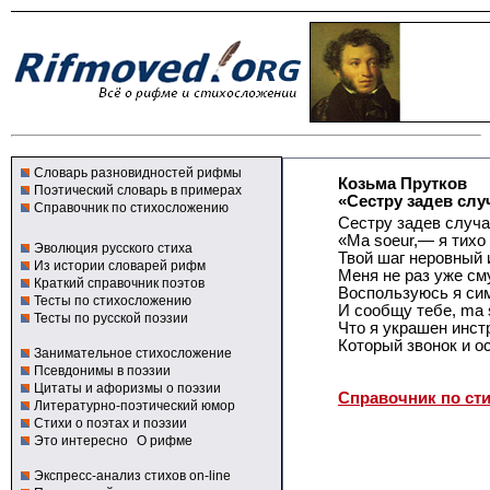
Словарь разновидностей рифмы
Козьма Прутков
Поэтический словарь в примерах
«Сестру задев слу
Справочник по стихосложению
Сестру задев случа
«Ma soeur,— я тихо
Эволюция русского стиха
Твой шаг неровный 
Из истории словарей рифм
Меня не раз уже см
Краткий справочник поэтов
Воспользуюсь я си
Тесты по стихосложению
И сообщу тебе, ma 
Тесты по русской поэзии
Что я украшен инст
Который звонок и о
Занимательное стихосложение
Псевдонимы в поэзии
Цитаты и афоризмы о поэзии
Справочник по ст
Литературно-поэтический юмор
Стихи о поэтах и поэзии
Это интересно
О рифме
Экспресс-анализ стихов on-line