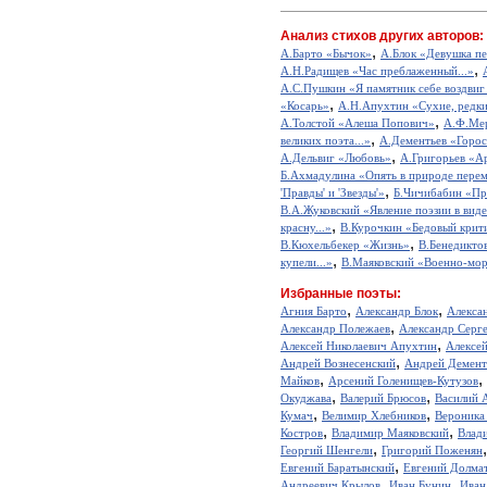
Анализ стихов других авторов:
,
А.Барто «Бычок»
А.Блок «Девушка пе
,
А.Н.Радищев «Час преблаженный...»
А.С.Пушкин «Я памятник себе воздвиг
,
«Косарь»
А.Н.Апухтин «Сухие, редкие
,
А.Толстой «Алеша Попович»
А.Ф.Мер
,
великих поэта...»
А.Дементьев «Горос
,
А.Дельвиг «Любовь»
А.Григорьев «А
Б.Ахмадулина «Опять в природе перем
,
'Правды' и 'Звезды'»
Б.Чичибабин «Пр
В.А.Жуковский «Явление поэзии в виде
,
красну...»
В.Курочкин «Бедовый крит
,
В.Кюхельбекер «Жизнь»
В.Бенедикто
,
купели...»
В.Маяковский «Военно-мор
Избранные поэты:
,
,
Агния Барто
Александр Блок
Алекса
,
Александр Полежаев
Александр Серг
,
Алексей Николаевич Апухтин
Алексе
,
Андрей Вознесенский
Андрей Демент
,
,
Майков
Арсений Голенищев-Кутузов
,
,
Окуджава
Валерий Брюсов
Василий 
,
,
Кумач
Велимир Хлебников
Вероника
,
,
Костров
Владимир Маяковский
Влад
,
Георгий Шенгели
Григорий Поженян
,
Евгений Баратынский
Евгений Долма
,
,
Андреевич Крылов
Иван Бунин
Иван