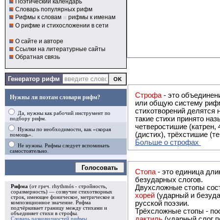
Поэтический календарь
Словарь популярных рифм
Рифмы к словам
и
рифмы к именам
О рифме и стихосложении в сети
О сайте и авторе
Ссылки на литературные сайты
Обратная связь
Генератор рифм
Строфа
- это объединение двух и
Нужны ли поэтам словари рифм?
или общую систему рифм, и регулярно или периодически п
стихотворений делятся на строфы и т.о. являются строфическими. Ес
Да, нужны как рабочий инструмент по
такие стихи принято называть астрофическими. Самая популярная строфа в русской поэзии -
подбору рифм.
четверостишие (катрен,
Нужны по необходимости, как «скорая
(дистих), трёхстишие (т
помощь».
Больше о строфах
Не нужны. Рифмы следует вспоминать
самостоятельно.
Голосовать
Стопа
- это единица дли
безударных слогов.
Рифма
(от греч. rhythmós - стройность,
Двухсложные стопы сост
соразмерность) — созвучие стихотворных
хорей
(ударный и безуда
строк, имеющее фоническое, метрическое и
русской поэзии.
композиционное значение.
Рифма
подчёркивает границу между стихами и
Трёхсложные стопы - пос
объединяет стихи в
строфы
.
дактиль
(ударный слог п
Словарь разновидностей рифмы