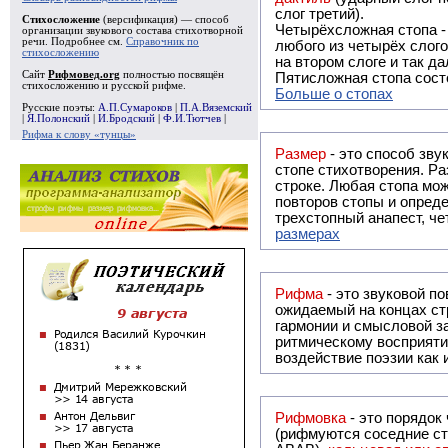
слог третий).
Стихосложение
(версификация) — способ
Четырёхсложная стопа 
организации звукового состава стихотворной
речи. Подробнее см.
Справочник по
любого из четырёх слого
стихосложению
на втором слоге и так да
Сайт
Рифмовед.org
полностью посвящён
Пятисложная стопа состо
стихосложению и русской рифме.
Больше о стопах
Русские поэты:
А.П.Сумароков
|
П.А.Вяземский
|
Я.Полонский
|
И.Бродский
|
Ф.И.Тютчев
|
Рифма к слову «тунцы»
Размер
- это способ зву
стопе стихотворения. Ра
строке. Любая стопа мож
повторов стопы и опреде
трехстопный анапест, че
размерах
Рифма
- это звуковой повтор, традиционно используемый в поэзии и, как прав
ожидаемый на концах ст
гармонии и смысловой з
ритмическому восприяти
воздействие поэзии как
Рифмовка
- это порядок
(рифмуются соседние ст