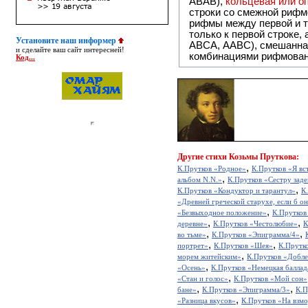
ABAB),
кольцевая или 
строки со смежной рифм
рифмы между первой и т
только к первой строке,
Установите наш информер
ABCA, AABC), смешанная или вольная рифмовка (рифмовка в сложных строфах с различными
и сделайте ваш сайт интересней!
комбинациями рифмован
Код...
Другие
стихи Козьмы Пруткова:
,
К.Прутков «Родное»
К.Прутков «Я вс
,
альбом N.N.»
К.Прутков «Сестру заде
,
К.Прутков «Кондуктор и тарантул»
К
«Древней греческой старухе, если б о
,
«Безвыходное положение»
К.Прутков
,
,
деревне»
К.Прутков «Честолюбие»
К
,
,
во тьме»
К.Прутков «Эпиграмма/4»
,
,
портрет»
К.Прутков «Шея»
К.Прутк
,
морем житейским»
К.Прутков «Добле
,
«Осень»
К.Прутков «Немецкая баллад
,
«Стан и голос»
К.Прутков «Мой сон»
,
,
бане»
К.Прутков «Эпиграмма/3»
К.П
,
«Разница вкусов»
К.Прутков «На взм