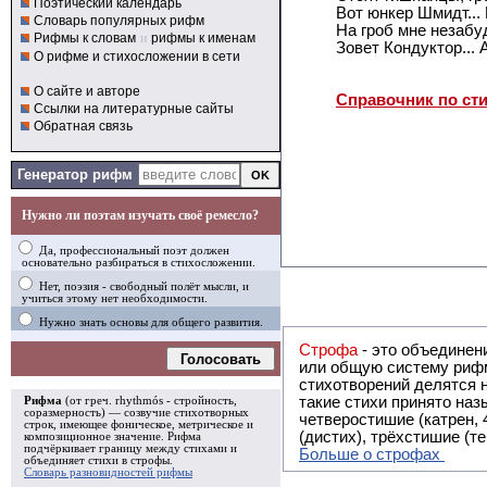
Поэтический календарь
Вот юнкер Шмидт..
Словарь популярных рифм
На гроб мне незабуд
Рифмы к словам
и
рифмы к именам
Зовет Кондуктор... А
О рифме и стихосложении в сети
О сайте и авторе
Справочник по ст
Ссылки на литературные сайты
Обратная связь
Генератор рифм
Нужно ли поэтам изучать своё ремесло?
Да, профессиональный поэт должен
основательно разбираться в стихосложении.
Нет, поэзия - свободный полёт мысли, и
учиться этому нет необходимости.
Нужно знать основы для общего развития.
Строфа
- это объединение двух и
Голосовать
или общую систему рифм, и регулярно или периодически п
стихотворений делятся на строфы и т.о. являются строфическими. Ес
такие стихи принято называть астрофическими. Самая популярная строфа в русской поэзии -
Рифма
(от греч. rhythmós - стройность,
соразмерность) — созвучие стихотворных
четверостишие (катрен,
строк, имеющее фоническое, метрическое и
(дистих), трёхстишие (т
композиционное значение.
Рифма
подчёркивает границу между стихами и
Больше о строфах
объединяет стихи в
строфы
.
Словарь разновидностей рифмы