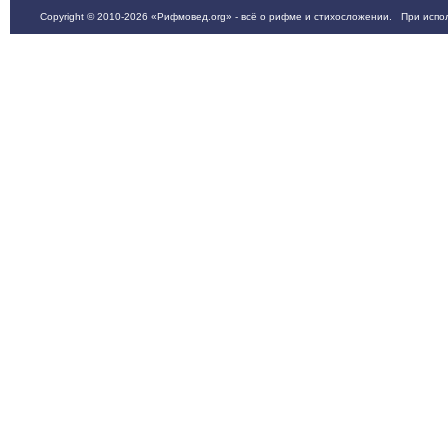
Copyright © 2010-2026 «Рифмовед.org» - всё о рифме и стихосложении. При испол