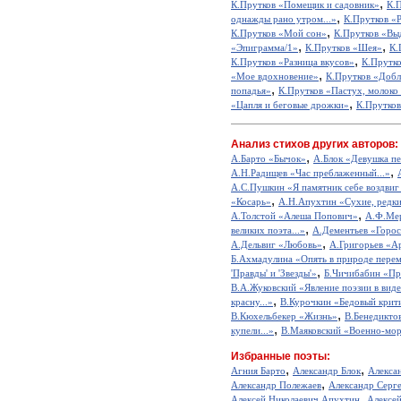
,
К.Прутков «Помещик и садовник»
К.
,
однажды рано утром...»
К.Прутков «
,
К.Прутков «Мой сон»
К.Прутков «Выд
,
,
«Эпиграмма/1»
К.Прутков «Шея»
К.
,
К.Прутков «Разница вкусов»
К.Прутк
,
«Мое вдохновение»
К.Прутков «Добл
,
попадья»
К.Прутков «Пастух, молоко 
,
«Цапля и беговые дрожки»
К.Прутков
Анализ стихов других авторов:
,
А.Барто «Бычок»
А.Блок «Девушка пе
,
А.Н.Радищев «Час преблаженный...»
А.С.Пушкин «Я памятник себе воздвиг
,
«Косарь»
А.Н.Апухтин «Сухие, редкие
,
А.Толстой «Алеша Попович»
А.Ф.Мер
,
великих поэта...»
А.Дементьев «Горос
,
А.Дельвиг «Любовь»
А.Григорьев «А
Б.Ахмадулина «Опять в природе перем
,
'Правды' и 'Звезды'»
Б.Чичибабин «Пр
В.А.Жуковский «Явление поэзии в виде
,
красну...»
В.Курочкин «Бедовый крит
,
В.Кюхельбекер «Жизнь»
В.Бенедикто
,
купели...»
В.Маяковский «Военно-мор
Избранные поэты:
,
,
Агния Барто
Александр Блок
Алекса
,
Александр Полежаев
Александр Серг
,
Алексей Николаевич Апухтин
Алексе