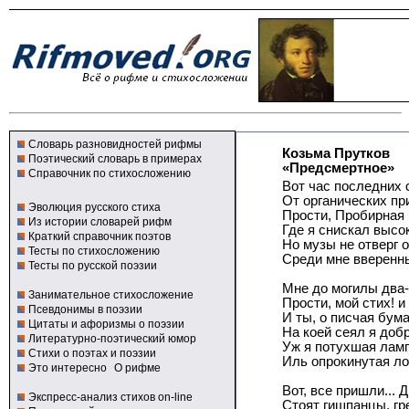
Словарь разновидностей рифмы
Козьма Прутков
Поэтический словарь в примерах
«Предсмертное»
Справочник по стихосложению
Вот час последних 
От органических при
Эволюция русского стиха
Прости, Пробирная 
Из истории словарей рифм
Где я снискал высок
Краткий справочник поэтов
Но музы не отверг 
Тесты по стихосложению
Среди мне вверенны
Тесты по русской поэзии
Мне до могилы два-т
Занимательное стихосложение
Прости, мой стих! и 
Псевдонимы в поэзии
И ты, о писчая бума
Цитаты и афоризмы о поэзии
На коей сеял я добр
Литературно-поэтический юмор
Уж я потухшая лам
Стихи о поэтах и поэзии
Иль опрокинутая ло
Это интересно
О рифме
Вот, все пришли... Д
Экспресс-анализ стихов on-line
Стоят гишпанцы, грек