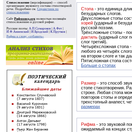
Стихосложение
(версификация) — способ
организации звукового состава стихотворной
Стопа
- это единица дли
речи. Подробнее см.
Справочник по
стихосложению
безударных слогов.
Двухсложные стопы сост
Сайт
Рифмовед.org
полностью посвящён
стихосложению и русской рифме.
хорей
(ударный и безуда
русской поэзии.
Русские поэты:
А.П.Сумароков
|
А.Фет
|
И.Ф.Анненский
|
И.Бродский
|
К.Прутков
|
Трёхсложные стопы - пос
Рифма к слову «отбавить»
дактиль
(ударный слог п
слог третий).
Четырёхсложная стопа 
любого из четырёх слого
на втором слоге и так да
Пятисложная стопа состо
Больше о стопах
Размер
- это способ зву
стопе стихотворения. Ра
строке. Любая стопа мож
повторов стопы и опреде
трехстопный анапест, че
размерах
Рифма
- это звуковой повтор, традиционно используемый в поэзии и, как прав
ожидаемый на концах ст