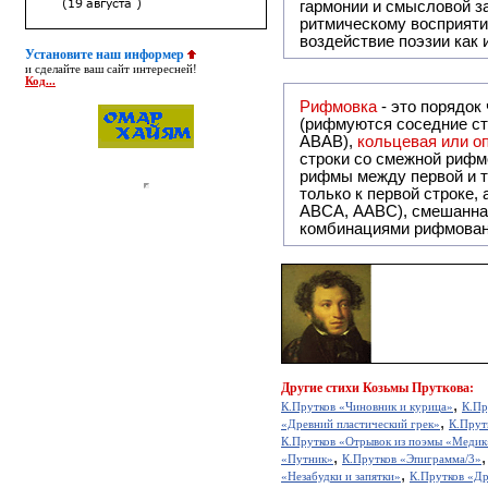
гармонии и смысловой з
ритмическому восприяти
воздействие поэзии как
Установите наш информер
и сделайте ваш сайт интересней!
Код...
Рифмовка
- это порядок
(рифмуются соседние ст
ABAB),
кольцевая или 
строки со смежной рифм
рифмы между первой и т
только к первой строке,
ABCA, AABC), смешанная или вольная рифмовка (рифмовка в сложных строфах с различными
комбинациями рифмован
Другие
стихи Козьмы Пруткова:
,
К.Прутков «Чиновник и курица»
К.Пр
,
«Древний пластический грек»
К.Прут
К.Прутков «Отрывок из поэмы «Медик
,
«Путник»
К.Прутков «Эпиграмма/3»
,
«Незабудки и запятки»
К.Прутков «Др