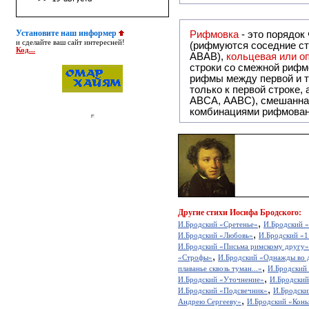
Установите наш информер
Рифмовка
- это порядок
и сделайте ваш сайт интересней!
(рифмуются соседние ст
Код...
ABAB),
кольцевая или 
строки со смежной рифм
рифмы между первой и т
только к первой строке,
ABCA, AABC), смешанная или вольная рифмовка (рифмовка в сложных строфах с различными
комбинациями рифмован
Другие
стихи Иосифа Бродского:
,
И.Бродский «Сретенье»
И.Бродский 
,
И.Бродский «Любовь»
И.Бродский «1
И.Бродский «Письма римскому другу»
,
«Строфы»
И.Бродский «Однажды во 
,
плаванье сквозь туман...»
И.Бродский 
,
И.Бродский «Уточнение»
И.Бродский
,
И.Бродский «Подсвечник»
И.Бродски
,
Андрею Сергееву»
И.Бродский «Конья