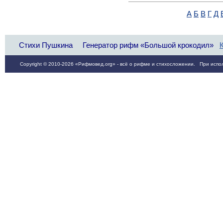
А
Б
В
Г
Д
Стихи Пушкина
Генератор рифм «Большой крокодил»
Copyright © 2010-2026 «Рифмовед.org» - всё о рифме и стихосложении. При испол