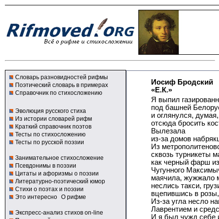
Словарь разновидностей рифмы
Иосиф Бродский
Поэтический словарь в примерах
«Е.К.»
Справочник по стихосложению
Я выпил газирован
под башней Белору
Эволюция русского стиха
и оглянулся, думая
Из истории словарей рифм
отсюда бросить кос
Краткий справочник поэтов
Вылезала
Тесты по стихосложению
из-за домов набряк
Тесты по русской поэзии
Из метрополитеновс
сквозь турникеты м
Занимательное стихосложение
как черный фарш из
Псевдонимы в поэзии
Чугунного Максимы
Цитаты и афоризмы о поэзии
маячила, жужжало 
Литературно-поэтический юмор
неслись такси, груз
Стихи о поэтах и поэзии
вцепившись в розы,
Это интересно
О рифме
Из-за угла несло н
Лаврентием и средс
Экспресс-анализ стихов on-line
И я был чужд себе 