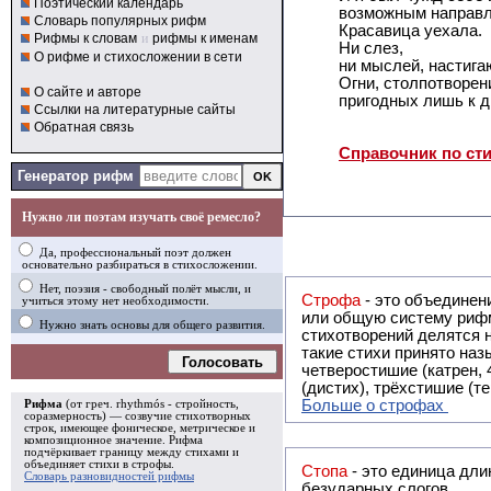
Поэтический календарь
возможным направл
Словарь популярных рифм
Красавица уехала.
Рифмы к словам
и
рифмы к именам
Ни слез,
О рифме и стихосложении в сети
ни мыслей, настига
Огни, столпотворен
О сайте и авторе
пригодных лишь к д
Ссылки на литературные сайты
Обратная связь
Справочник по ст
Генератор рифм
Нужно ли поэтам изучать своё ремесло?
Да, профессиональный поэт должен
основательно разбираться в стихосложении.
Нет, поэзия - свободный полёт мысли, и
Строфа
- это объединение двух и
учиться этому нет необходимости.
или общую систему рифм, и регулярно или периодически п
Нужно знать основы для общего развития.
стихотворений делятся на строфы и т.о. являются строфическими. Ес
такие стихи принято называть астрофическими. Самая популярная строфа в русской поэзии -
Голосовать
четверостишие (катрен,
(дистих), трёхстишие (т
Больше о строфах
Рифма
(от греч. rhythmós - стройность,
соразмерность) — созвучие стихотворных
строк, имеющее фоническое, метрическое и
композиционное значение.
Рифма
подчёркивает границу между стихами и
объединяет стихи в
строфы
.
Стопа
- это единица дли
Словарь разновидностей рифмы
безударных слогов.