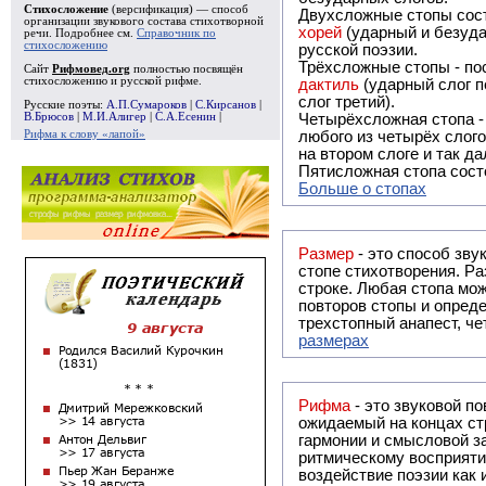
Стихосложение
(версификация) — способ
Двухсложные стопы сост
организации звукового состава стихотворной
хорей
(ударный и безуда
речи. Подробнее см.
Справочник по
стихосложению
русской поэзии.
Трёхсложные стопы - пос
Сайт
Рифмовед.org
полностью посвящён
стихосложению и русской рифме.
дактиль
(ударный слог п
слог третий).
Русские поэты:
А.П.Сумароков
|
С.Кирсанов
|
В.Брюсов
|
М.И.Алигер
|
С.А.Есенин
|
Четырёхсложная стопа 
Рифма к слову «лапой»
любого из четырёх слого
на втором слоге и так да
Пятисложная стопа состо
Больше о стопах
Размер
- это способ зву
стопе стихотворения. Ра
строке. Любая стопа мож
повторов стопы и опреде
трехстопный анапест, че
размерах
Рифма
- это звуковой повтор, традиционно используемый в поэзии и, как прав
ожидаемый на концах ст
гармонии и смысловой з
ритмическому восприяти
воздействие поэзии как