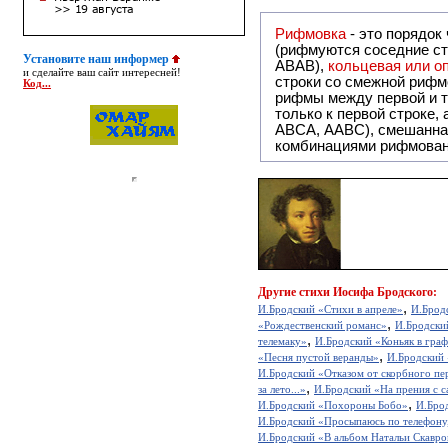
Рифмовка
- это порядок
(рифмуются соседние ст
Установите наш информер
ABAB),
кольцевая или 
и сделайте ваш сайт интересней!
строки со смежной рифм
Код...
рифмы между первой и т
только к первой строке,
ABCA, AABC), смешанная или вольная рифмовка (рифмовка в сложных строфах с различными
комбинациями рифмован
Другие
стихи Иосифа Бродского:
,
И.Бродский «Стихи в апреле»
И.Брод
,
«Рождественский романс»
И.Бродски
,
телемаку»
И.Бродский «Коньяк в графи
,
«Песня пустой веранды»
И.Бродский 
И.Бродский «Отказом от скорбного пер
,
за лето...»
И.Бродский «На прения с с
,
И.Бродский «Похороны Бобо»
И.Брод
И.Бродский «Просыпаюсь по телефону
И.Бродский «В альбом Натальи Скавро