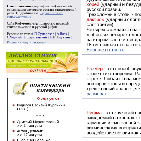
хорей
(ударный и безуда
Стихосложение
(версификация) — способ
русской поэзии.
организации звукового состава стихотворной
речи. Подробнее см.
Справочник по
Трёхсложные стопы - пос
стихосложению
дактиль
(ударный слог п
Сайт
Рифмовед.org
полностью посвящён
слог третий).
стихосложению и русской рифме.
Четырёхсложная стопа 
Русские поэты:
А.П.Сумароков
|
А.Блок
|
любого из четырёх слого
С.Черный
|
Е.Баратынский
|
А.Н.Апухтин
|
на втором слоге и так да
Рифма к слову «Бакалавр»
Пятисложная стопа состо
Больше о стопах
Размер
- это способ зву
стопе стихотворения. Ра
строке. Любая стопа мож
повторов стопы и опреде
трехстопный анапест, че
размерах
Рифма
- это звуковой повтор, традиционно используемый в поэзии и, как прав
ожидаемый на концах ст
гармонии и смысловой з
ритмическому восприяти
воздействие поэзии как