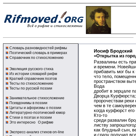
Словарь разновидностей рифмы
Иосиф Бродский
Поэтический словарь в примерах
«Открытка из горо
Справочник по стихосложению
Развалины есть пр
и времени. Новейш
Эволюция русского стиха
прибавить мог бы к 
Из истории словарей рифм
что тело, помещенн
Краткий справочник поэтов
пространством выт
Тесты по стихосложению
Вода
Тесты по русской поэзии
дробит в зерцале 
Дворца Курфюрста; 
Занимательное стихосложение
пророчествам реки 
Псевдонимы в поэзии
чем в те самоувере
Цитаты и афоризмы о поэзии
когда курфюрст его 
Литературно-поэтический юмор
Кто-то
Стихи о поэтах и поэзии
среди развалин бро
Это интересно
О рифме
листву запрошлогод
как блудный сын, в
Экспресс-анализ стихов on-line
и сразу получил вс