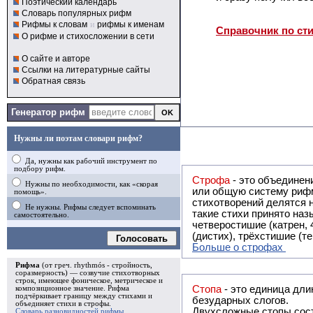
Поэтический календарь
Словарь популярных рифм
Рифмы к словам
и
рифмы к именам
Справочник по ст
О рифме и стихосложении в сети
О сайте и авторе
Ссылки на литературные сайты
Обратная связь
Генератор рифм
Нужны ли поэтам словари рифм?
Да, нужны как рабочий инструмент по
подбору рифм.
Строфа
- это объединение двух и
Нужны по необходимости, как «скорая
или общую систему рифм, и регулярно или периодически п
помощь».
стихотворений делятся на строфы и т.о. являются строфическими. Ес
Не нужны. Рифмы следует вспоминать
такие стихи принято называть астрофическими. Самая популярная строфа в русской поэзии -
самостоятельно.
четверостишие (катрен,
(дистих), трёхстишие (т
Голосовать
Больше о строфах
Рифма
(от греч. rhythmós - стройность,
соразмерность) — созвучие стихотворных
строк, имеющее фоническое, метрическое и
Стопа
- это единица дли
композиционное значение.
Рифма
подчёркивает границу между стихами и
безударных слогов.
объединяет стихи в
строфы
.
Двухсложные стопы сост
Словарь разновидностей рифмы