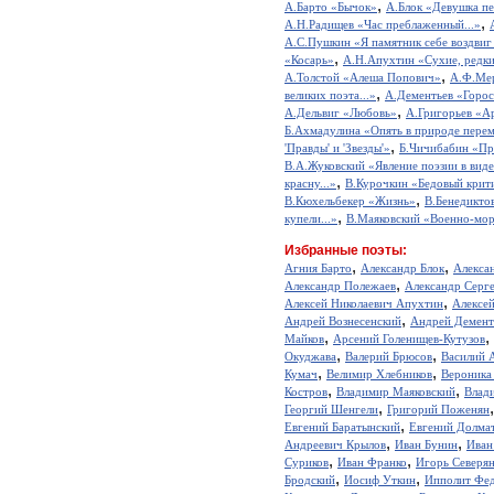
,
А.Барто «Бычок»
А.Блок «Девушка пе
,
А.Н.Радищев «Час преблаженный...»
А.С.Пушкин «Я памятник себе воздвиг
,
«Косарь»
А.Н.Апухтин «Сухие, редкие
,
А.Толстой «Алеша Попович»
А.Ф.Мер
,
великих поэта...»
А.Дементьев «Горос
,
А.Дельвиг «Любовь»
А.Григорьев «А
Б.Ахмадулина «Опять в природе перем
,
'Правды' и 'Звезды'»
Б.Чичибабин «Пр
В.А.Жуковский «Явление поэзии в виде
,
красну...»
В.Курочкин «Бедовый крит
,
В.Кюхельбекер «Жизнь»
В.Бенедикто
,
купели...»
В.Маяковский «Военно-мор
Избранные поэты:
,
,
Агния Барто
Александр Блок
Алекса
,
Александр Полежаев
Александр Серг
,
Алексей Николаевич Апухтин
Алексе
,
Андрей Вознесенский
Андрей Демент
,
,
Майков
Арсений Голенищев-Кутузов
,
,
Окуджава
Валерий Брюсов
Василий 
,
,
Кумач
Велимир Хлебников
Вероника
,
,
Костров
Владимир Маяковский
Влад
,
Георгий Шенгели
Григорий Поженян
,
Евгений Баратынский
Евгений Долма
,
,
Андреевич Крылов
Иван Бунин
Иван
,
,
Суриков
Иван Франко
Игорь Северя
,
,
Бродский
Иосиф Уткин
Ипполит Фед