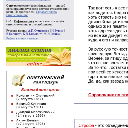
Стихосложение
(версификация) — способ
Так вот: хоть я все
организации звукового состава стихотворной
речи. Подробнее см.
Справочник по
как водится: бедра 
стихосложению
хоть страсть (но не
длинней защититель
Сайт
Рифмовед.org
полностью посвящён
стихосложению и русской рифме.
однако ж из памяти
хоть адреса здесь 
Русские поэты:
А.П.Сумароков
|
И.Бунин
|
В.Капнист
|
К.Д.Бальмонт
|
Ф.Н.Глинка
|
но все же дойдет м
Рифма к слову «звезда»
куда я его ни напра
За русскую точност
пришедшую Леты, д
Вернее, за птицу од
что нынче вонзает в
За то что... остатки 
при всей ее ясности 
горят для нее как зв
Да, да, как звезда н
Справочник по ст
Строфа
- это объединение двух и