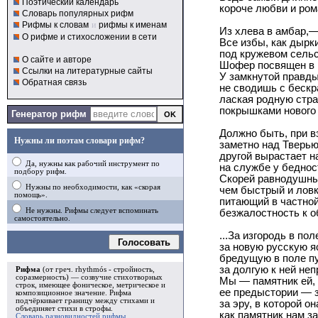
Поэтический календарь
короче любви и ром
Словарь популярных рифм
Рифмы к словам
и
рифмы к именам
Из хлева в амбар,— 
О рифме и стихосложении в сети
Все избы, как дырк
под кружевом сельс
О сайте и авторе
Шофер посвящен в 
Ссылки на литературные сайты
У замкнутой правды
Обратная связь
не сводишь с бескр
лаская родную стр
покрышками нового
Генератор рифм
Должно быть, при в
Нужны ли поэтам словари рифм?
заметно над Тверью
другой вырастает н
Да, нужны как рабочий инструмент по
на службе у беднос
подбору рифм.
Скорей равнодушны
Нужны по необходимости, как «скорая
чем быстрый и ловк
помощь».
питающий в частно
Не нужны. Рифмы следует вспоминать
безжалостность к о
самостоятельно.
...За изгородь в пол
Голосовать
за новую русскую я
бредущую в поле п
за долгую к ней неп
Рифма
(от греч. rhythmós - стройность,
соразмерность) — созвучие стихотворных
Мы — памятник ей,
строк, имеющее фоническое, метрическое и
ее предыстории — з
композиционное значение.
Рифма
подчёркивает границу между стихами и
за эру, в которой он
объединяет стихи в
строфы
.
как памятник нам за
Словарь разновидностей рифмы