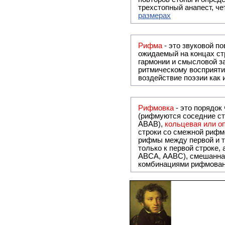
трехстопный анапест, че
размерах
Рифма
- это звуковой повтор, традиционно используемый в поэзии и, как прав
ожидаемый на концах ст
гармонии и смысловой з
ритмическому восприяти
воздействие поэзии как
Рифмовка
- это порядок
(рифмуются соседние ст
ABAB),
кольцевая или 
строки со смежной рифм
рифмы между первой и т
только к первой строке,
ABCA, AABC), смешанная или вольная рифмовка (рифмовка в сложных строфах с различными
комбинациями рифмован