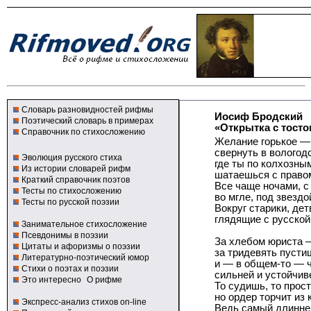
Словарь разновидностей рифмы
Иосиф Бродский
Поэтический словарь в примерах
«Открытка с тосто
Справочник по стихосложению
Желание горькое —
свернуть в вологод
Эволюция русского стиха
где ты по колхозны
Из истории словарей рифм
шатаешься с правом
Краткий справочник поэтов
Все чаще ночами, с
Тесты по стихосложению
во мгле, под звездо
Тесты по русской поэзии
Вокруг старики, дет
глядящие с русской
Занимательное стихосложение
Псевдонимы в поэзии
За хлебом юриста 
Цитаты и афоризмы о поэзии
за тридевять пусти
Литературно-поэтический юмор
и — в общем-то — 
Стихи о поэтах и поэзии
сильней и устойчив
Это интересно
О рифме
То судишь, то прос
но ордер торчит из 
Экспресс-анализ стихов on-line
Ведь самый длинне