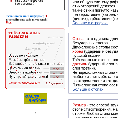
или общую систему рифм, и регулярно или периодически п
стихотворений делятся на строфы и т.о. являются строфическими. Ес
такие стихи принято называть астрофическими. Самая популярная строфа в русской поэзии -
четверостишие (катрен,
Установите наш информер
(дистих), трёхстишие (т
и сделайте ваш сайт интересней!
Больше о строфах
Код...
Стопа
- это единица дли
безударных слогов.
Двухсложные стопы сост
хорей
(ударный и безуда
русской поэзии.
Трёхсложные стопы - пос
дактиль
(ударный слог п
слог третий).
Четырёхсложная стопа 
любого из четырёх слого
на втором слоге и так да
Пятисложная стопа состо
Больше о стопах
Размер
- это способ зву
стопе стихотворения. Ра
строке. Любая стопа мож
повторов стопы и опреде