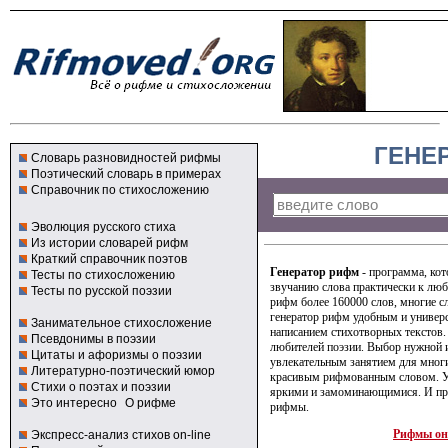
ГЕНЕ
Словарь разновидностей рифмы
Поэтический словарь в примерах
Справочник по стихосложению
Эволюция русского стиха
Из истории словарей рифм
Краткий справочник поэтов
Генератор рифм
- программа, кот
Тесты по стихосложению
звучанию слова практически к люб
Тесты по русской поэзии
рифм более 160000 слов, многие с
генератор рифм удобным и универ
Занимательное стихосложение
написанием стихотворных текстов.
Псевдонимы в поэзии
любителей поэзии. Выбор нужной 
Цитаты и афоризмы о поэзии
увлекательным занятием для мног
Литературно-поэтический юмор
красивым рифмованным словом. У
Стихи о поэтах и поэзии
яркими и замоминающимися. И про
Это интересно
О рифме
рифмы.
Рифмы он
Экспресс-анализ стихов on-line