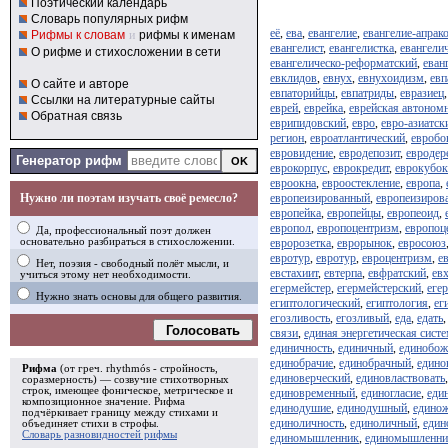
Поэтический календарь
Словарь популярных рифм
её
,
ева
,
евангелие
,
евангелие-апрак
Рифмы к словам
и
рифмы к именам
евангелист
,
евангелистка
,
евангели
О рифме и стихосложении в сети
евангелическо-реформатский
,
еван
евклидов
,
евнух
,
евнухоидизм
,
евп
О сайте и авторе
евпаторийцы
,
евпатриды
,
евразиец
Ссылки на литературные сайты
еврей
,
еврейка
,
еврейская автономн
Обратная связь
еврипидовский
,
евро
,
евро-азиатск
регион
,
евроатлантический
,
евробо
евровидение
,
евродепозит
,
евродер
Генератор рифм
еврокорпус
,
еврокредит
,
еврокубок
евроокна
,
евроостекление
,
европа
,
Нужно ли поэтам изучать своё ремесло?
европеизированный
,
европеизиров
европейка
,
европейцы
,
европеоид
,
европол
,
европоцентризм
,
европоц
Да, профессиональный поэт должен
основательно разбираться в стихосложении.
евророзетка
,
еврорынок
,
евросоюз
евротур
,
евротур
,
евроцентризм
,
е
Нет, поэзия - свободный полёт мысли, и
евстахиит
,
евтерпа
,
евфратский
,
ев
учиться этому нет необходимости.
егермейстер
,
егермейстерский
,
еге
Нужно знать основы для общего развития.
египтологический
,
египтология
,
ег
егозливость
,
егозливый
,
еда
,
едать
Голосовать
связи
,
единая энергетическая сист
единичность
,
единичный
,
единобож
единобрачие
,
единобрачный
,
едино
Рифма
(от греч. rhythmós - стройность,
единоверческий
,
единовластвовать
соразмерность) — созвучие стихотворных
строк, имеющее фоническое, метрическое и
единовременный
,
единогласие
,
еди
композиционное значение.
Рифма
единодушие
,
единодушный
,
едино
подчёркивает границу между стихами и
единоличность
,
единоличный
,
един
объединяет стихи в
строфы
.
Словарь разновидностей рифмы
единомышленник
,
единомышленни