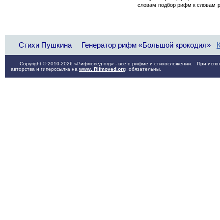
словам
подбор рифм к словам
Стихи Пушкина
Генератор рифм «Большой крокодил»
Copyright © 2010-2026 «Рифмовед.org» - всё о рифме и стихосложении. При испол
авторства и гиперссылка на
www. Rifmoved.org
обязательны.