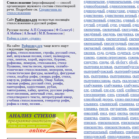
единоначалие
,
единоначальник
,
еди
Стихосложение
(версификация) — способ
единообразный
,
единоплеменник
,
е
организации звукового состава стихотворной
речи. Подробнее см.
Справочник по
единородный
,
единосущие
,
единос
стихосложению
единственно
,
единственно верный
,
Сайт
Рифмовед.org
полностью посвящён
единственный
,
единство
,
единый
,
е
стихосложению и русской рифме.
едучий
,
едущий
,
едче
,
едящий
,
едя
ежевичник
,
ежевичный
,
ежегодник
Русские поэты:
А.П.Сумароков
|
Ф.Сологуб
|
А.Майков
|
А.Белый
|
М.В.Ломоносов
|
ежедённый
,
ежедень
,
ежедневка
,
еж
Рифма к слову «трапе»
ежемесячник
,
ежемесячный
,
ежеми
еженощный
,
ежесекундный
,
ежесм
На сайте
Рифмовед.org
чаще всего ищут
ежечасный
,
ежиный
,
ежиха
,
ежовик
следующие термины:
ежонок
,
езда
,
ездить
,
ездиться
,
езд
рифма
,
стихосложение
,
строфа
,
русский стих
,
ямб
,
визуальная поэзия
,
сонет
,
палиндром
,
езжено
,
езжено-переезжено
,
езжен
стих
,
пентон
,
хорей
,
акростих
,
буриме
,
езидство
,
езиды
,
ей
,
ей-богу
,
ей-ей
,
рифмовка
,
лимерик
,
стихоанализ
,
стихи
Пушкина
,
тексты песен
,
припев
,
силлабо-
екатерина великая
,
екатеринбургск
тоническое стихосложение
,
монорим
,
пеон
,
екатеринбуржский
,
екатеринбуржц
стилистические фигуры
,
каламбур
,
фигурные
век
,
екатеринка
,
екатериновка
,
ека
стихи
,
подбор рифм
,
словарь рифм
,
стихи
,
клаузула
,
рифмы онлайн
,
Омар Хайам
,
екатеринославцы
,
екать
,
екклесиаст
гласные рифмы
,
русский стих
,
римфа
,
елабужанин
,
елабужанка
,
елабужец
панторифма
,
одностишие
,
рубаи
,
еле
,
елевый
,
еле-еле
,
елей
,
елейност
тавтограмма
,
хайку
,
центон
,
русские рифмы
,
поэт-песенник
,
античный стих
,
анализ
елеосвящение
,
елец
,
елецкий
,
елиза
стихотворного текста
,
литературный юмор
,
елисейский дворец
,
елово-пихтовы
учебник стихосложения
,
генератор рифм
,
ельнинец
,
ельнинский
,
ельнинцы
,
е
рифма к слову
,
поэзия
...
ельчанка
,
емеля
,
емуранчик
,
емшан
енколпий
,
енол
,
енот
,
енотка
,
еното
епанечка
,
епанча
,
епанчовый
,
епарх
епископ
,
епископализм
,
епископаль
епископство
,
епископствовать
,
епи
епитрахильный
,
епифанец
,
епифани
епиходовский
,
епиходовщина
,
ера